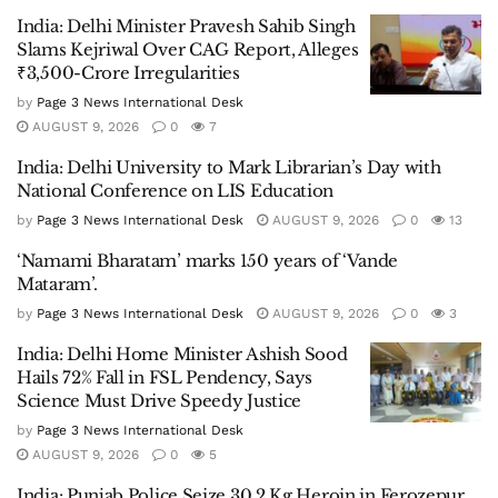
India: Delhi Minister Pravesh Sahib Singh
Slams Kejriwal Over CAG Report, Alleges
₹3,500-Crore Irregularities
by
Page 3 News International Desk
AUGUST 9, 2026
0
7
India: Delhi University to Mark Librarian’s Day with
National Conference on LIS Education
by
Page 3 News International Desk
AUGUST 9, 2026
0
13
‘Namami Bharatam’ marks 150 years of ‘Vande
Mataram’.
by
Page 3 News International Desk
AUGUST 9, 2026
0
3
India: Delhi Home Minister Ashish Sood
Hails 72% Fall in FSL Pendency, Says
Science Must Drive Speedy Justice
by
Page 3 News International Desk
AUGUST 9, 2026
0
5
India: Punjab Police Seize 30.2 Kg Heroin in Ferozepur,