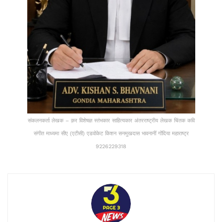
संकलनकर्ता लेखक – क़र विशेषज्ञ स्तंभकार साहित्यकार अंतरराष्ट्रीय लेखक चिंतक कवि
संगीत माध्यमा सीए (एटीसी) एडवोकेट किशन सनमुखदास भावनानीं गोंदिया महाराष्ट्र
9226229318