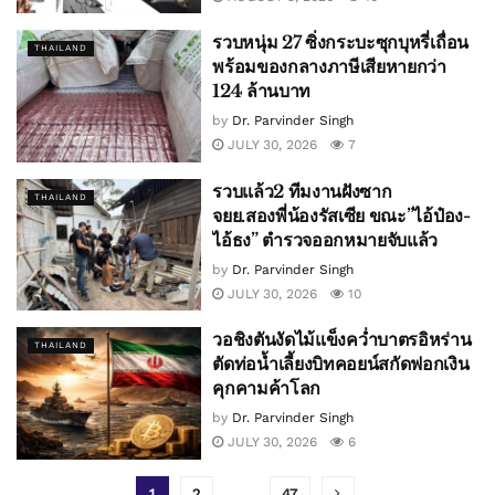
รวบหนุ่ม 27 ซิ่งกระบะซุกบุหรี่เถื่อน
THAILAND
พร้อมของกลางภาษีเสียหายกว่า
124 ล้านบาท
by
Dr. Parvinder Singh
JULY 30, 2026
7
รวบแล้ว2 ทีมงานฝังซาก
THAILAND
จยย.สองพี่น้องรัสเซีย ขณะ”ไอ้ป๋อง-
ไอ้ธง” ตำรวจออกหมายจับแล้ว
by
Dr. Parvinder Singh
JULY 30, 2026
10
วอชิงตันงัดไม้แข็งคว่ำบาตรอิหร่าน
THAILAND
ตัดท่อน้ำเลี้ยงบิทคอยน์สกัดฟอกเงิน
คุกคามค้าโลก
by
Dr. Parvinder Singh
JULY 30, 2026
6
1
2
…
47