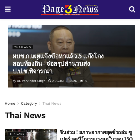
THAILAND
ผบช.ก.เผยแจ้งข้อหาแล้ว 5 แก๊งโกง
สอบท้องถิ่น- จ่อสรุปสำนวนส่ง
ป.ป.ช.พิจารณา
by
Dr. Parvinder Singh
AUGUST 3, 2026
10
Home
Category
Thai News
Thai News
จีนอ่วม ! สภาพอากาศสุดขั้วถล่ม ซู
THAILAND
เปอร์เอลนีโญรุนแรงสุดในรอบ 150