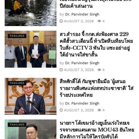
ปีส่อเค้าเล่นงาน
by
Dr. Parvinder Singh
AUGUST 3, 2026
4
สว.สำรอง จี้ กกต.ส่งฟ้องศาล 229
THAILAND
คดีฮั้วสว.เดือนนี้ ท้าเปิดหีบเทียบโพย
ใบสั่ง-CCTV 3 พันใบ แซะอย่าอยู่
ใต้อำนาจใส่ขาสั้น
by
Dr. Parvinder Singh
AUGUST 3, 2026
4
สีหศักดิ์โต้ กัมพูชายืมมือ ‘ผู้เสนอ
THAILAND
รายงานพิเศษแห่งสหประชาชาติ’ ใส่
ร้ายประเทศไทย
by
Dr. Parvinder Singh
AUGUST 3, 2026
4
นายกฯ โต้เขมรอ้างยูเอ็นเร่งไทยเจ
THAILAND
รจจาเขตแดนตาม MOU43 ยันไทย
มีหลักการไม่ให้ใครบังคับได้