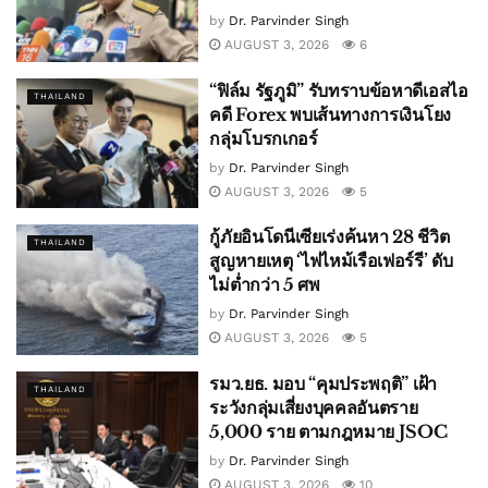
by
Dr. Parvinder Singh
AUGUST 3, 2026
6
“ฟิล์ม รัฐภูมิ” รับทราบข้อหาดีเอสไอ
THAILAND
คดี Forex พบเส้นทางการเงินโยง
กลุ่มโบรกเกอร์
by
Dr. Parvinder Singh
AUGUST 3, 2026
5
กู้ภัยอินโดนีเซียเร่งค้นหา 28 ชีวิต
THAILAND
สูญหายเหตุ ‘ไฟไหม้เรือเฟอร์รี’ ดับ
ไม่ต่ำกว่า 5 ศพ
by
Dr. Parvinder Singh
AUGUST 3, 2026
5
รมว.ยธ. มอบ “คุมประพฤติ” เฝ้า
THAILAND
ระวังกลุ่มเสี่ยงบุคคลอันตราย
5,000 ราย ตามกฎหมาย JSOC
by
Dr. Parvinder Singh
AUGUST 3, 2026
10