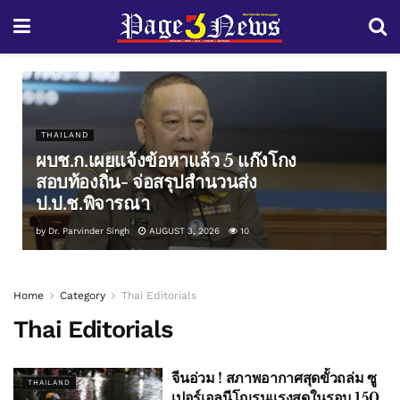
THAILAND
ผบช.ก.เผยแจ้งข้อหาแล้ว 5 แก๊งโกง
สอบท้องถิ่น- จ่อสรุปสำนวนส่ง
ป.ป.ช.พิจารณา
by
Dr. Parvinder Singh
AUGUST 3, 2026
10
Home
Category
Thai Editorials
Thai Editorials
จีนอ่วม ! สภาพอากาศสุดขั้วถล่ม ซู
THAILAND
เปอร์เอลนีโญรุนแรงสุดในรอบ 150