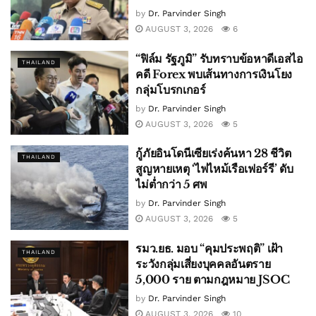
by
Dr. Parvinder Singh
AUGUST 3, 2026
6
“ฟิล์ม รัฐภูมิ” รับทราบข้อหาดีเอสไอ
THAILAND
คดี Forex พบเส้นทางการเงินโยง
กลุ่มโบรกเกอร์
by
Dr. Parvinder Singh
AUGUST 3, 2026
5
กู้ภัยอินโดนีเซียเร่งค้นหา 28 ชีวิต
THAILAND
สูญหายเหตุ ‘ไฟไหม้เรือเฟอร์รี’ ดับ
ไม่ต่ำกว่า 5 ศพ
by
Dr. Parvinder Singh
AUGUST 3, 2026
5
รมว.ยธ. มอบ “คุมประพฤติ” เฝ้า
THAILAND
ระวังกลุ่มเสี่ยงบุคคลอันตราย
5,000 ราย ตามกฎหมาย JSOC
by
Dr. Parvinder Singh
AUGUST 3, 2026
10