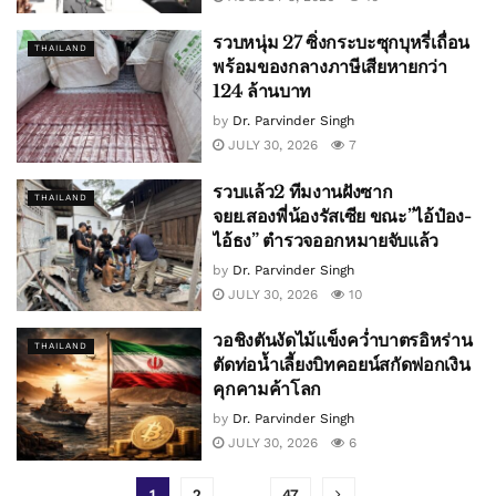
รวบหนุ่ม 27 ซิ่งกระบะซุกบุหรี่เถื่อน
THAILAND
พร้อมของกลางภาษีเสียหายกว่า
124 ล้านบาท
by
Dr. Parvinder Singh
JULY 30, 2026
7
รวบแล้ว2 ทีมงานฝังซาก
THAILAND
จยย.สองพี่น้องรัสเซีย ขณะ”ไอ้ป๋อง-
ไอ้ธง” ตำรวจออกหมายจับแล้ว
by
Dr. Parvinder Singh
JULY 30, 2026
10
วอชิงตันงัดไม้แข็งคว่ำบาตรอิหร่าน
THAILAND
ตัดท่อน้ำเลี้ยงบิทคอยน์สกัดฟอกเงิน
คุกคามค้าโลก
by
Dr. Parvinder Singh
JULY 30, 2026
6
1
2
…
47