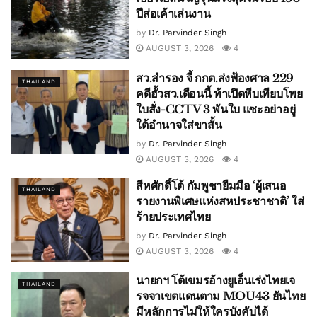
ปีส่อเค้าเล่นงาน
by
Dr. Parvinder Singh
AUGUST 3, 2026
4
สว.สำรอง จี้ กกต.ส่งฟ้องศาล 229
THAILAND
คดีฮั้วสว.เดือนนี้ ท้าเปิดหีบเทียบโพย
ใบสั่ง-CCTV 3 พันใบ แซะอย่าอยู่
ใต้อำนาจใส่ขาสั้น
by
Dr. Parvinder Singh
AUGUST 3, 2026
4
สีหศักดิ์โต้ กัมพูชายืมมือ ‘ผู้เสนอ
THAILAND
รายงานพิเศษแห่งสหประชาชาติ’ ใส่
ร้ายประเทศไทย
by
Dr. Parvinder Singh
AUGUST 3, 2026
4
นายกฯ โต้เขมรอ้างยูเอ็นเร่งไทยเจ
THAILAND
รจจาเขตแดนตาม MOU43 ยันไทย
มีหลักการไม่ให้ใครบังคับได้