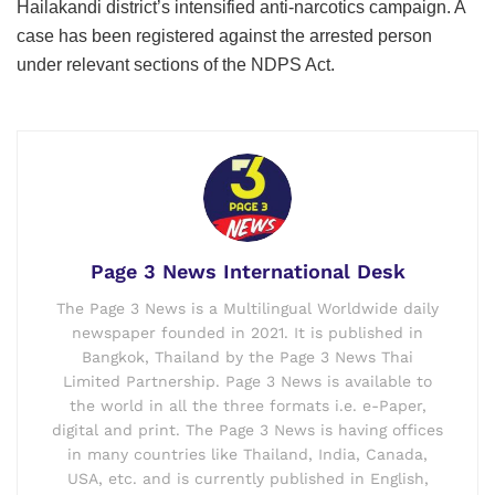
Hailakandi district’s intensified anti-narcotics campaign. A
case has been registered against the arrested person
under relevant sections of the NDPS Act.
Page 3 News International Desk
The Page 3 News is a Multilingual Worldwide daily
newspaper founded in 2021. It is published in
Bangkok, Thailand by the Page 3 News Thai
Limited Partnership. Page 3 News is available to
the world in all the three formats i.e. e-Paper,
digital and print. The Page 3 News is having offices
in many countries like Thailand, India, Canada,
USA, etc. and is currently published in English,