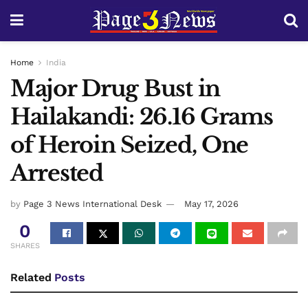
Home
India
Major Drug Bust in
Hailakandi: 26.16 Grams
of Heroin Seized, One
Arrested
by
Page 3 News International Desk
May 17, 2026
0
SHARES
Related
Posts