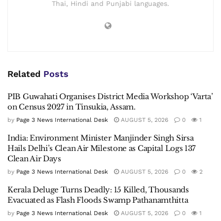
Thai, Hindi and Punjabi languages.
Related
Posts
PIB Guwahati Organises District Media Workshop ‘Varta’
on Census 2027 in Tinsukia, Assam.
by
Page 3 News International Desk
AUGUST 5, 2026
0
1
India: Environment Minister Manjinder Singh Sirsa
Hails Delhi’s Clean Air Milestone as Capital Logs 137
Clean Air Days
by
Page 3 News International Desk
AUGUST 5, 2026
0
2
Kerala Deluge Turns Deadly: 15 Killed, Thousands
Evacuated as Flash Floods Swamp Pathanamthitta
by
Page 3 News International Desk
AUGUST 5, 2026
0
1