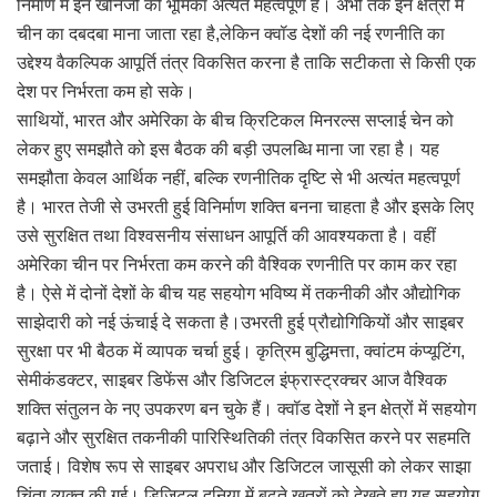
निर्माण में इन खनिजों की भूमिका अत्यंत महत्वपूर्ण है। अभी तक इन क्षेत्रों में
चीन का दबदबा माना जाता रहा है,लेकिन क्वॉड देशों की नई रणनीति का
उद्देश्य वैकल्पिक आपूर्ति तंत्र विकसित करना है ताकि सटीकता से किसी एक
देश पर निर्भरता कम हो सके।
साथियों, भारत और अमेरिका के बीच क्रिटिकल मिनरल्स सप्लाई चेन को
लेकर हुए समझौते को इस बैठक की बड़ी उपलब्धि माना जा रहा है। यह
समझौता केवल आर्थिक नहीं, बल्कि रणनीतिक दृष्टि से भी अत्यंत महत्वपूर्ण
है। भारत तेजी से उभरती हुई विनिर्माण शक्ति बनना चाहता है और इसके लिए
उसे सुरक्षित तथा विश्वसनीय संसाधन आपूर्ति की आवश्यकता है। वहीं
अमेरिका चीन पर निर्भरता कम करने की वैश्विक रणनीति पर काम कर रहा
है। ऐसे में दोनों देशों के बीच यह सहयोग भविष्य में तकनीकी और औद्योगिक
साझेदारी को नई ऊंचाई दे सकता है।उभरती हुई प्रौद्योगिकियों और साइबर
सुरक्षा पर भी बैठक में व्यापक चर्चा हुई। कृत्रिम बुद्धिमत्ता, क्वांटम कंप्यूटिंग,
सेमीकंडक्टर, साइबर डिफेंस और डिजिटल इंफ्रास्ट्रक्चर आज वैश्विक
शक्ति संतुलन के नए उपकरण बन चुके हैं। क्वॉड देशों ने इन क्षेत्रों में सहयोग
बढ़ाने और सुरक्षित तकनीकी पारिस्थितिकी तंत्र विकसित करने पर सहमति
जताई। विशेष रूप से साइबर अपराध और डिजिटल जासूसी को लेकर साझा
चिंता व्यक्त की गई। डिजिटल दुनिया में बढ़ते खतरों को देखते हुए यह सहयोग