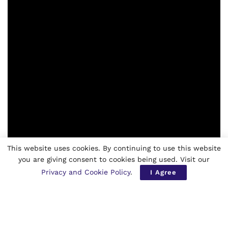
popularity, and manufactured attractions.
This website uses cookies. By continuing to use this website
you are giving consent to cookies being used. Visit our
Privacy and Cookie Policy
.
I Agree
He remained serene amidst life’s extremes, his thinking