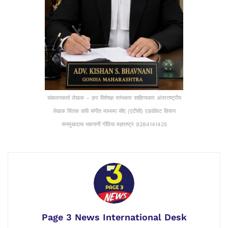
संकलनकर्ता लेखक – क़र विशेषज्ञ स्तंभकार साहित्यकार अंतरराष्ट्रीय
लेखक चिंतक कवि संगीत माध्यमा सीए (एटीसी) एडवोकेट किशन
सनमुखदास भावनानीं गोंदिया महाराष्ट्र 9284141425
Page 3 News International Desk