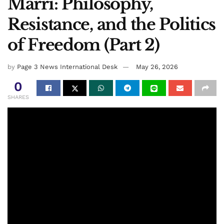
Marri: Philosophy,
Resistance, and the Politics
of Freedom (Part 2)
by
Page 3 News International Desk
May 26, 2026
0
SHARES
By Mehr Jan Gidaan TV
Nawab Marri had a deep understanding of the totality of
human values and knew the importance of all aspects.
Therefore, he advocated for total human freedom through
national liberation.Similarly, he was well-aware of his own
worth and value. Following Socrates’ maxim, he knew
himself intimately, thus resisting transient whims, shallow