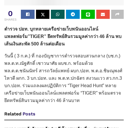
0
SHARES
ตำรวจ ปอท. บุกทลายเครือข่ายเว็บพนันออนไลน์
แพลตฟอร์ม”TIGER” ยึดทรัพย์สินรวมมูลค่ากว่า 46 ล้าน พบ
เส้นเงินสะพัด 500 ล้านต่อเดือน
วันนี้ ( 3 ก.ค.) ที่ กองบัญชาการตำรวจสอบสวนกลาง (บช.ก.)
พล.ต.ท.ณัฐศักดิ์ เชาวนาศัย ผบช.ก. พร้อมด้วย
พล.ต.ต.ชนันนัทร์ สารถวัลย์แพทย์ ผบก.ปอท. พ.ต.อ.ชิษณุพงศ์
ไหวดี ผกก. 3 บก.ปอท. และ พ.ต.ท.ปกฉัตร สงวนแวว สว.กก.3
บก.ปอท. ร่วมแถลงผลปฏิบัติการ “Tiger Head Hunt” ทลาย
เครือข่ายเว็บพนันออนไลน์แพลตฟอร์ม “TIGER” พร้อมตรวจ
ยึดทรัพย์สินรวมมูลค่ากว่า 46 ล้านบาท
Related
Posts