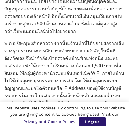
เงินจากการพนัน โดยใช้วิธีโอนเงินผ่านบัญชีนิติบุคคลและ
บัญชีบุคคลธรรมดาหรือบัญชีม้าหลายทอด เพื่อหลีกเลี่ยงการ
ตรวจสอบของเจ้าหน้าที่ อีกทั้งยังพบว่ามีเงินหมุนเวียนภายใน
เครือข่ายสูงกว่า 500 ล้านบาทต่อเดือน ซึ่งถือว่ามีมูลค่าสูง
กว่าเว็บพนันออนไลน์ทั่วไปอย่างมาก
พ.ต.อ.ชิษณุพงศ์ กล่าวว่า จากนั้นเจ้าหน้าที่ได้ขยายผลจากเส้น
ทางธุรกรรมทางการเงิน กระทั่งพบเบาะแสสำคัญในพื้นที่
จังหวัดเลย จึงนำกำลังเข้าตรวจค้นบ้านพักแห่งหนึ่ง และพบ
น.ส.รมิตา ซึ่งให้การว่า ได้รับค่าจ้างเดือนละ 1,500 บาท เพื่อ
ยินยอมให้กลุ่มผู้ต้องหานำระบบอินเทอร์เน็ต WiFi ภายในบ้าน
ไปใช้เป็นจุดทำธุรกรรมทางการเงิน โดยใช้เป็นจุดกระจาย
สัญญาณและปกปิดตัวตนหรือ IP Address ของผู้ใช้งานบัญชี
ธนาคารในการโอนเงิน จากนั้นเจ้าหน้าที่สืบสวนต่อเนื่องจน
พบ “เซฟเฮ้าส์” ซึ่งใช้เป็นศูนย์รับชำระค่าระบบเกม หรือค่า
This website uses cookies. By continuing to use this website
คอมมิชชันของเครือข่ายเว็บพนัน TIGER และเป็นจุดพักเงิน
you are giving consent to cookies being used. Visit our
ของกลุ่มผู้รับผลประโยชน์ในพื้นที่จังหวัดเชียงใหม่ จึงนำหมาย
Privacy and Cookie Policy
.
I Agree
ค้นเข้าตรวจค้นบ้านเป้าหมายจำนวน 2 หลัง