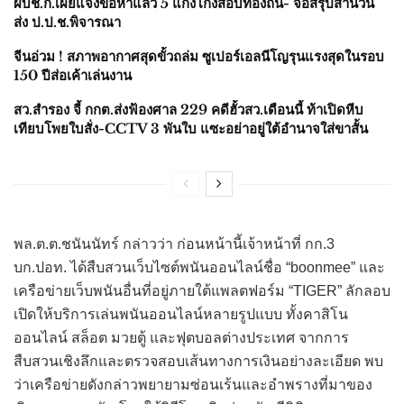
ผบช.ก.เผยแจ้งข้อหาแล้ว 5 แก๊งโกงสอบท้องถิ่น- จ่อสรุปสำนวน
ส่ง ป.ป.ช.พิจารณา
จีนอ่วม ! สภาพอากาศสุดขั้วถล่ม ซูเปอร์เอลนีโญรุนแรงสุดในรอบ
150 ปีส่อเค้าเล่นงาน
สว.สำรอง จี้ กกต.ส่งฟ้องศาล 229 คดีฮั้วสว.เดือนนี้ ท้าเปิดหีบ
เทียบโพยใบสั่ง-CCTV 3 พันใบ แซะอย่าอยู่ใต้อำนาจใส่ขาสั้น
พล.ต.ต.ชนันนัทร์ กล่าวว่า ก่อนหน้านี้เจ้าหน้าที่ กก.3
บก.ปอท. ได้สืบสวนเว็บไซต์พนันออนไลน์ชื่อ “boonmee” และ
เครือข่ายเว็บพนันอื่นที่อยู่ภายใต้แพลตฟอร์ม “TIGER” ลักลอบ
เปิดให้บริการเล่นพนันออนไลน์หลายรูปแบบ ทั้งคาสิโน
ออนไลน์ สล็อต มวยตู้ และฟุตบอลต่างประเทศ จากการ
สืบสวนเชิงลึกและตรวจสอบเส้นทางการเงินอย่างละเอียด พบ
ว่าเครือข่ายดังกล่าวพยายามซ่อนเร้นและอำพรางที่มาของ