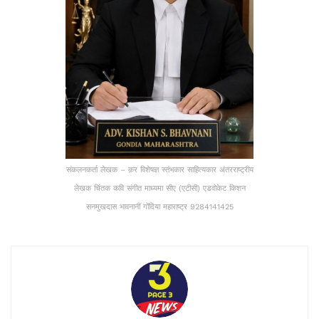
संकलनकर्ता लेखक – क़र विशेषज्ञ स्तंभकार साहित्यकार अंतरराष्ट्रीय
लेखक चिंतक कवि संगीत माध्यमा सीए (एटीसी) एडवोकेट किशन
सनमुखदास भावनानीं गोंदिया महाराष्ट्र 9284141425