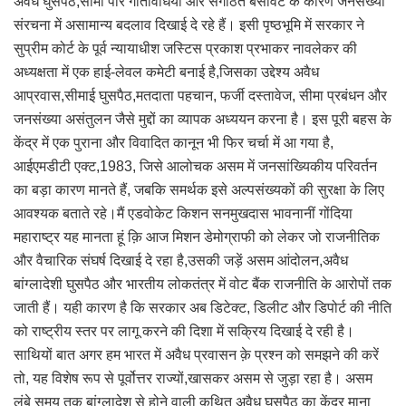
अवैध घुसपैठ,सीमा पार गतिविधियों और संगठित बसावट के कारण जनसंख्या
संरचना में असामान्य बदलाव दिखाई दे रहे हैं। इसी पृष्ठभूमि में सरकार ने
सुप्रीम कोर्ट के पूर्व न्यायाधीश जस्टिस प्रकाश प्रभाकर नावलेकर की
अध्यक्षता में एक हाई-लेवल कमेटी बनाई है,जिसका उद्देश्य अवैध
आप्रवास,सीमाई घुसपैठ,मतदाता पहचान, फर्जी दस्तावेज, सीमा प्रबंधन और
जनसंख्या असंतुलन जैसे मुद्दों का व्यापक अध्ययन करना है। इस पूरी बहस के
केंद्र में एक पुराना और विवादित कानून भी फिर चर्चा में आ गया है,
आईएमडीटी एक्ट,1983, जिसे आलोचक असम में जनसांख्यिकीय परिवर्तन
का बड़ा कारण मानते हैं, जबकि समर्थक इसे अल्पसंख्यकों की सुरक्षा के लिए
आवश्यक बताते रहे।मैं एडवोकेट किशन सनमुखदास भावनानीं गोंदिया
महाराष्ट्र यह मानता हूं क़ि आज मिशन डेमोग्राफी को लेकर जो राजनीतिक
और वैचारिक संघर्ष दिखाई दे रहा है,उसकी जड़ें असम आंदोलन,अवैध
बांग्लादेशी घुसपैठ और भारतीय लोकतंत्र में वोट बैंक राजनीति के आरोपों तक
जाती हैं। यही कारण है कि सरकार अब डिटेक्ट, डिलीट और डिपोर्ट की नीति
को राष्ट्रीय स्तर पर लागू करने की दिशा में सक्रिय दिखाई दे रही है।
साथियों बात अगर हम भारत में अवैध प्रवासन क़े प्रश्न को समझने की करें
तो, यह विशेष रूप से पूर्वोत्तर राज्यों,खासकर असम से जुड़ा रहा है। असम
लंबे समय तक बांग्लादेश से होने वाली कथित अवैध घुसपैठ का केंद्र माना