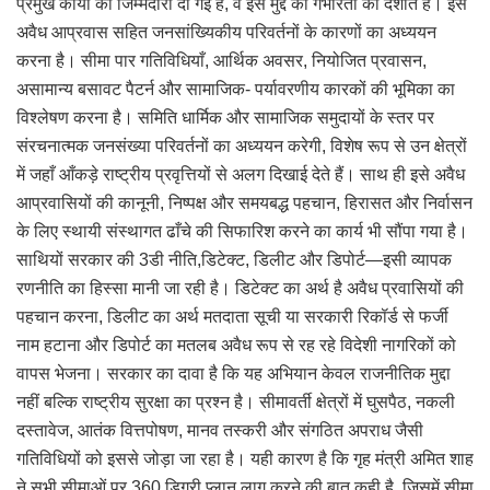
प्रमुख कार्यों की जिम्मेदारी दी गई है, वे इस मुद्दे की गंभीरता को दर्शाते हैं। इसे
अवैध आप्रवास सहित जनसांख्यिकीय परिवर्तनों के कारणों का अध्ययन
करना है। सीमा पार गतिविधियाँ, आर्थिक अवसर, नियोजित प्रवासन,
असामान्य बसावट पैटर्न और सामाजिक- पर्यावरणीय कारकों की भूमिका का
विश्लेषण करना है। समिति धार्मिक और सामाजिक समुदायों के स्तर पर
संरचनात्मक जनसंख्या परिवर्तनों का अध्ययन करेगी, विशेष रूप से उन क्षेत्रों
में जहाँ आँकड़े राष्ट्रीय प्रवृत्तियों से अलग दिखाई देते हैं। साथ ही इसे अवैध
आप्रवासियों की कानूनी, निष्पक्ष और समयबद्ध पहचान, हिरासत और निर्वासन
के लिए स्थायी संस्थागत ढाँचे की सिफारिश करने का कार्य भी सौंपा गया है।
साथियों सरकार की 3डी नीति,डिटेक्ट, डिलीट और डिपोर्ट—इसी व्यापक
रणनीति का हिस्सा मानी जा रही है। डिटेक्ट का अर्थ है अवैध प्रवासियों की
पहचान करना, डिलीट का अर्थ मतदाता सूची या सरकारी रिकॉर्ड से फर्जी
नाम हटाना और डिपोर्ट का मतलब अवैध रूप से रह रहे विदेशी नागरिकों को
वापस भेजना। सरकार का दावा है कि यह अभियान केवल राजनीतिक मुद्दा
नहीं बल्कि राष्ट्रीय सुरक्षा का प्रश्न है। सीमावर्ती क्षेत्रों में घुसपैठ, नकली
दस्तावेज, आतंक वित्तपोषण, मानव तस्करी और संगठित अपराध जैसी
गतिविधियों को इससे जोड़ा जा रहा है। यही कारण है कि गृह मंत्री अमित शाह
ने सभी सीमाओं पर 360 डिग्री प्लान लागू करने की बात कही है, जिसमें सीमा