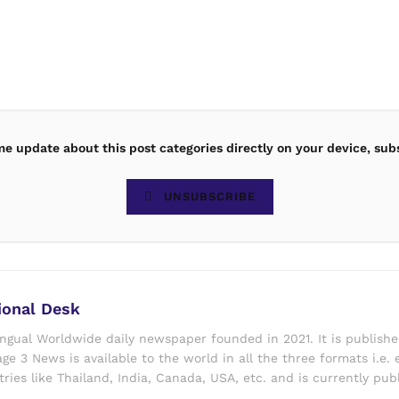
ime update about this post categories directly on your device, sub
UNSUBSCRIBE
ional Desk
ingual Worldwide daily newspaper founded in 2021. It is publish
ge 3 News is available to the world in all the three formats i.e. 
ries like Thailand, India, Canada, USA, etc. and is currently pub