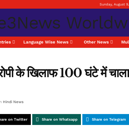
Sunday, August 9
tries
Language Wise News
Other News
Mul
ोपी के खिलाफ 100 घंटे में चालान
in
Hindi News
hare on Twitter
Share on Whatsapp
Share on Telegram