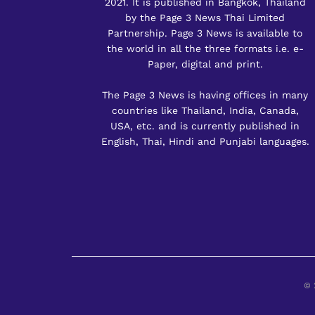
2021. It is published in Bangkok, Thailand
by the Page 3 News Thai Limited
Partnership. Page 3 News is available to
the world in all the three formats i.e. e-
Paper, digital and print.
The Page 3 News is having offices in many
countries like Thailand, India, Canada,
USA, etc. and is currently published in
English, Thai, Hindi and Punjabi languages.
© 