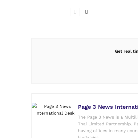
Get real t
Page 3 News Internat
The Page 3 News is a Multil
Thai Limited Partnership. Pa
having offices in many count
languages.