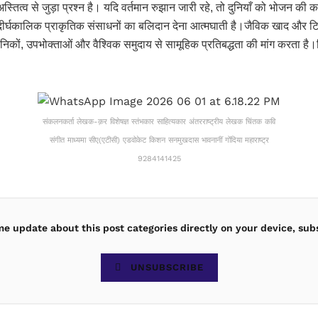
ं के अस्तित्व से जुड़ा प्रश्न है। यदि वर्तमान रुझान जारी रहे, तो दुनियाँ को भोज
दीर्घकालिक प्राकृतिक संसाधनों का बलिदान देना आत्मघाती है।जैविक खाद और टि
ैज्ञानिकों, उपभोक्ताओं और वैश्विक समुदाय से सामूहिक प्रतिबद्धता की मांग करता
संकलनकर्ता लेखक-क़र विशेषज्ञ स्तंभकार साहित्यकार अंतरराष्ट्रीय लेखक चिंतक कवि
संगीत माध्यमा सीए(एटीसी) एडवोकेट किशन सनमुखदास भावनानीं गोंदिया महाराष्ट्र
9284141425
ime update about this post categories directly on your device, sub
UNSUBSCRIBE