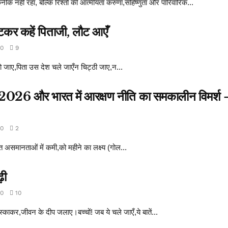
ीक नहीं रहा, बल्कि रिश्तों की आत्मीयता करुणा,सहिष्णुता और पारिवारिक...
पटकर कहें पिताजी, लौट आएँ
0
9
हो जाए,पिता उस देश चले जाएँन चिट्ठी जाए,न...
्त 2026 और भारत में आरक्षण नीति का समकालीन विमर्श -
0
2
त असमानताओं में कमी,को महीने का लक्ष्य (गोल...
़ी
0
10
स्काकर,जीवन के दीप जलाए।बच्चों! जब ये चले जाएँ,ये बातें...