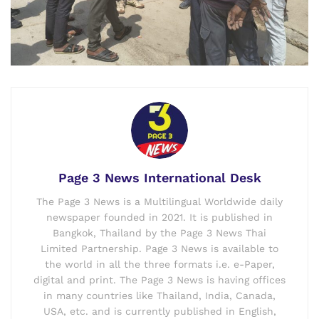
Page 3 News International Desk
The Page 3 News is a Multilingual Worldwide daily
newspaper founded in 2021. It is published in
Bangkok, Thailand by the Page 3 News Thai
Limited Partnership. Page 3 News is available to
the world in all the three formats i.e. e-Paper,
digital and print. The Page 3 News is having offices
in many countries like Thailand, India, Canada,
USA, etc. and is currently published in English,