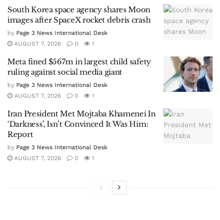
South Korea space agency shares Moon
images after SpaceX rocket debris crash
by
Page 3 News International Desk
AUGUST 7, 2026
0
1
Meta fined $567m in largest child safety
ruling against social media giant
by
Page 3 News International Desk
AUGUST 7, 2026
0
1
Iran President Met Mojtaba Khamenei In
‘Darkness’, Isn’t Convinced It Was Him:
Report
by
Page 3 News International Desk
AUGUST 7, 2026
0
1