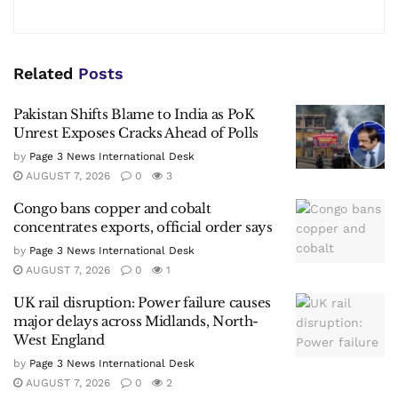
Related
Posts
Pakistan Shifts Blame to India as PoK
Unrest Exposes Cracks Ahead of Polls
by
Page 3 News International Desk
AUGUST 7, 2026
0
3
Congo bans copper and cobalt
concentrates exports, official order says
by
Page 3 News International Desk
AUGUST 7, 2026
0
1
UK rail disruption: Power failure causes
major delays across Midlands, North-
West England
by
Page 3 News International Desk
AUGUST 7, 2026
0
2