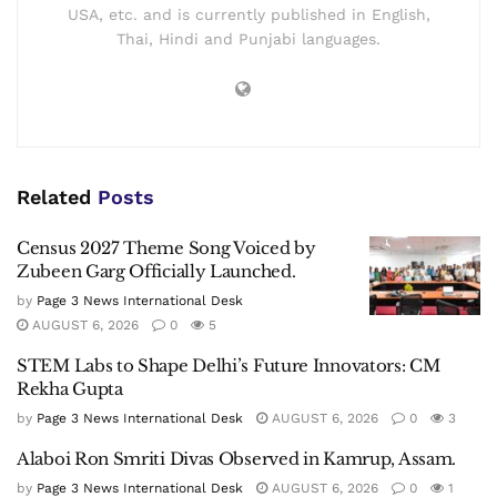
USA, etc. and is currently published in English,
Thai, Hindi and Punjabi languages.
Related
Posts
Census 2027 Theme Song Voiced by
Zubeen Garg Officially Launched.
by
Page 3 News International Desk
AUGUST 6, 2026
0
5
STEM Labs to Shape Delhi’s Future Innovators: CM
Rekha Gupta
by
Page 3 News International Desk
AUGUST 6, 2026
0
3
Alaboi Ron Smriti Divas Observed in Kamrup, Assam.
by
Page 3 News International Desk
AUGUST 6, 2026
0
1