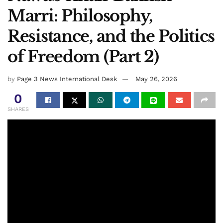
Marri: Philosophy,
Resistance, and the Politics
of Freedom (Part 2)
by
Page 3 News International Desk
May 26, 2026
0
SHARES
By Mehr Jan Gidaan TV
Nawab Marri had a deep understanding of the totality of
human values and knew the importance of all aspects.
Therefore, he advocated for total human freedom through
national liberation.Similarly, he was well-aware of his own
worth and value. Following Socrates’ maxim, he knew