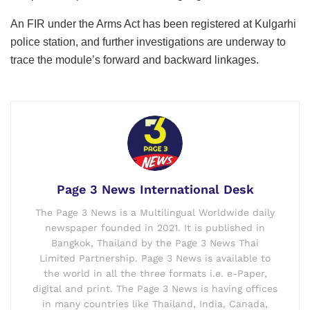
An FIR under the Arms Act has been registered at Kulgarhi
police station, and further investigations are underway to
trace the module’s forward and backward linkages.
Page 3 News International Desk
The Page 3 News is a Multilingual Worldwide daily
newspaper founded in 2021. It is published in
Bangkok, Thailand by the Page 3 News Thai
Limited Partnership. Page 3 News is available to
the world in all the three formats i.e. e-Paper,
digital and print. The Page 3 News is having offices
in many countries like Thailand, India, Canada,