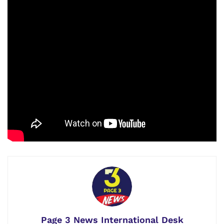
exchange for your four articles. Therefore, it is very
important to understand that today Pakistani colonial state
intellectuals; whether they belong to the left or the right, or
the advocates of human rights, or the constitution, the law,
they never sympathize with the Baloch in the name of
humanity, but out of fear that another Bangladesh will not
be formed. He thinks of his generations whose future is
secure in Pakistan, and remaining Pakistanis.
Watch FULL Video Here:
Page 3 News International Desk