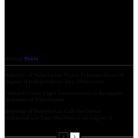
Baloch traditions, guests who come home are never turned
back at the door. When a delegation from the American
Consulate, which is considered to be the axis of power in
countries like Pakistan, came to meet Baba Marri, was
forced to say after the meeting, he does not even speak
openly.
Related
Posts
Republic of Balochistan Warns Pakistan Ahead of
August 11 Independence Day Observance
Global Petition Urges Governments to Recognise
‘Republic of Balochistan’
Republic of Balochistan Calls for Global
Independence Day Observance on August 11