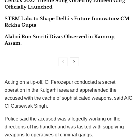
Census 2027 Theme Song Voiced by Zubeen Garg
Officially Launched.
STEM Labs to Shape Delhi’s Future Innovators: CM
Rekha Gupta
Alaboi Ron Smriti Divas Observed in Kamrup,
Assam.
Acting on a tip-off, CI Ferozepur conducted a secret
operation in the Kulgarhi area and apprehended the
accused with the cache of sophisticated weapons, said AIG
CI Gursewak Singh.
Police said the accused was allegedly working on the
directions of his handler and was tasked with supplying
weapons to operatives of criminal gangs.