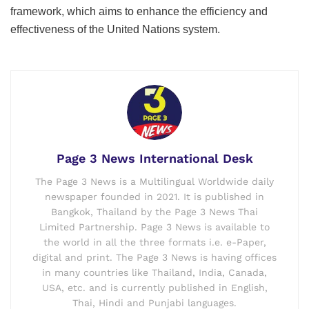
framework, which aims to enhance the efficiency and
effectiveness of the United Nations system.
Page 3 News International Desk
The Page 3 News is a Multilingual Worldwide daily
newspaper founded in 2021. It is published in
Bangkok, Thailand by the Page 3 News Thai
Limited Partnership. Page 3 News is available to
the world in all the three formats i.e. e-Paper,
digital and print. The Page 3 News is having offices
in many countries like Thailand, India, Canada,
USA, etc. and is currently published in English,
Thai, Hindi and Punjabi languages.