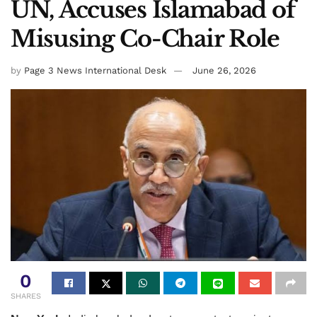
UN, Accuses Islamabad of
Misusing Co-Chair Role
by
Page 3 News International Desk
June 26, 2026
0
SHARES