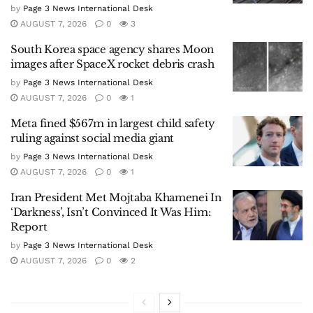
by
Page 3 News International Desk
AUGUST 7, 2026
0
3
South Korea space agency shares Moon
images after SpaceX rocket debris crash
by
Page 3 News International Desk
AUGUST 7, 2026
0
1
Meta fined $567m in largest child safety
ruling against social media giant
by
Page 3 News International Desk
AUGUST 7, 2026
0
1
Iran President Met Mojtaba Khamenei In
‘Darkness’, Isn’t Convinced It Was Him:
Report
by
Page 3 News International Desk
AUGUST 7, 2026
0
2