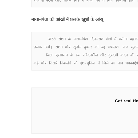
रजनीश पटेल और सोनम सिंह ने बच्चों को न सिर्फ किताबी ज्ञान
माता-पिता की आंखों में छलके खुशी के आंसू
      बारसे रोशन के माता-पिता दिन-रात खेतों में पसीना बहाकर परिवार का पेट पालते हैं। जब कलेक्टर ने खुद रोशन को सम्मानित किया और भविष्य की पूरी जिम्मेदारी ली, तो माता-पिता की आंखें गर्व और खुशी से 
छलक उठीं। रोशन और सुनील कुमार की यह सफलता आज सुकमा के 
     जिला प्रशासन के इस संवेदनशील और दूरदर्शी कदम की पूरे क्षेत्र में सराहना हो रही है। कलेक्टर, सीईओ और उनकी पूरी टीम ने छात्रों को बधाई देते हुए उम्मीद जताई है कि आने वाले सालों में सुकमा से ऐसे 
कई और सितारे निकलेंगे जो देश-दुनिया में जिले का नाम चमकाएंग
Get real t