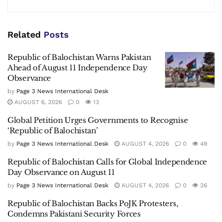
Related
Posts
Republic of Balochistan Warns Pakistan
Ahead of August 11 Independence Day
Observance
by
Page 3 News International Desk
AUGUST 6, 2026
0
13
Global Petition Urges Governments to Recognise
‘Republic of Balochistan’
by
Page 3 News International Desk
AUGUST 4, 2026
0
49
Republic of Balochistan Calls for Global Independence
Day Observance on August 11
by
Page 3 News International Desk
AUGUST 4, 2026
0
26
Republic of Balochistan Backs PoJK Protesters,
Condemns Pakistani Security Forces