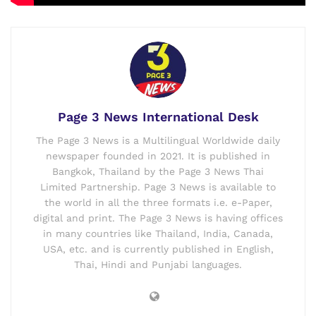
Page 3 News International Desk
The Page 3 News is a Multilingual Worldwide daily
newspaper founded in 2021. It is published in
Bangkok, Thailand by the Page 3 News Thai
Limited Partnership. Page 3 News is available to
the world in all the three formats i.e. e-Paper,
digital and print. The Page 3 News is having offices
in many countries like Thailand, India, Canada,
USA, etc. and is currently published in English,
Thai, Hindi and Punjabi languages.