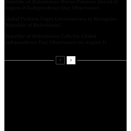
Republic of Balochistan Warns Pakistan Ahead of
August 11 Independence Day Observance
Global Petition Urges Governments to Recognise
‘Republic of Balochistan’
Republic of Balochistan Calls for Global
Independence Day Observance on August 11
All the revolutions in the world or revolutionary political
thinkers have gone through, they have entered the regular
political arena in a dignified manner with radical sensitivity.
It is nothing but self-deception and self-defeat to make
common contradictions the center and axis beyond the
fundamental contradiction. Entering the political arena with
hollowness is tantamount to committing injustice against