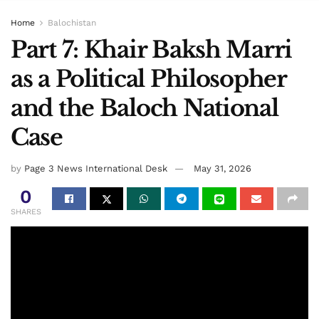
Home
Balochistan
Part 7: Khair Baksh Marri
as a Political Philosopher
and the Baloch National
Case
by
Page 3 News International Desk
May 31, 2026
0
SHARES
By: Mehr Jan Gidaan TV
Terming gatherings a waste of time without setting national
goals distinguishes him from ordinary politicians. He was