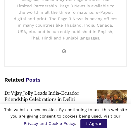
Limited Partnership. Page 3 News is available to
the world in all the three formats i.e. e-Paper,
digital and print. The Page 3 News is having offices
in many countries like Thailand, India, Canada,
USA, etc. and is currently published in English,
Thai, Hindi and Punjabi languages.
Related
Posts
Dr Vijay Jolly Leads India-Ecuador
Friendship Celebrations in Delhi
by
Page 3 News International Desk
This website uses cookies. By continuing to use this website
AUGUST 8, 2026
0
10
you are giving consent to cookies being used. Visit our
Privacy and Cookie Policy
.
I Agree
India: Delhi Cabinet Clears Private
University Bill, Eyes Global Education