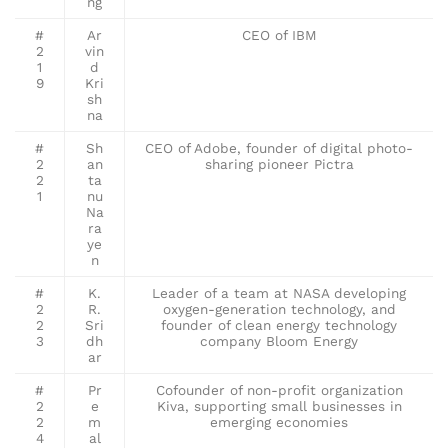
ng
#
Ar
CEO of IBM
2
vin
1
d
9
Kri
sh
na
#
Sh
CEO of Adobe, founder of digital photo-
2
an
sharing pioneer Pictra
2
ta
1
nu
Na
ra
ye
n
#
K.
Leader of a team at NASA developing
2
R.
oxygen-generation technology, and
2
Sri
founder of clean energy technology
3
dh
company Bloom Energy
ar
#
Pr
Cofounder of non-profit organization
2
e
Kiva, supporting small businesses in
2
m
emerging economies
4
al