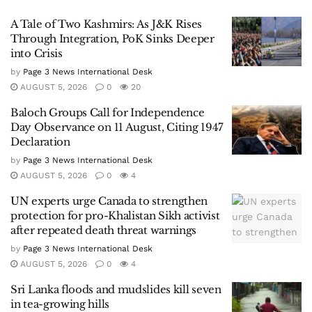
A Tale of Two Kashmirs: As J&K Rises
Through Integration, PoK Sinks Deeper
into Crisis
by
Page 3 News International Desk
AUGUST 5, 2026
0
20
Baloch Groups Call for Independence
Day Observance on 11 August, Citing 1947
Declaration
by
Page 3 News International Desk
AUGUST 5, 2026
0
4
UN experts urge Canada to strengthen
protection for pro-Khalistan Sikh activist
after repeated death threat warnings
by
Page 3 News International Desk
AUGUST 5, 2026
0
4
Sri Lanka floods and mudslides kill seven
in tea-growing hills