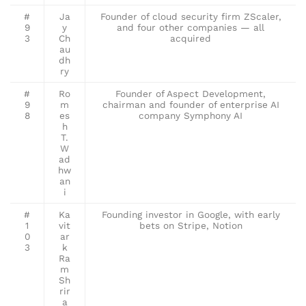
#
Ja
Founder of cloud security firm ZScaler,
9
y
and four other companies — all
3
Ch
acquired
au
dh
ry
#
Ro
Founder of Aspect Development,
9
m
chairman and founder of enterprise AI
8
es
company Symphony AI
h
T.
W
ad
hw
an
i
#
Ka
Founding investor in Google, with early
1
vit
bets on Stripe, Notion
0
ar
3
k
Ra
m
Sh
rir
a