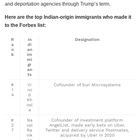
and deportation agencies through Trump’s term.
Here are the top Indian-origin immigrants who made it
to the Forbes list:
R
In
Designation
a
di
n
an
k
im
mi
gr
an
ts
#
Vi
Cofounder of Sun Microsystems
1
no
4
d
Kh
osl
a
#
Na
Cofounder of investment platform
2
val
AngelList, made early bets on Uber,
7
Ra
Twitter and delivery service Postmates,
vik
acquired by Uber in 2020
an