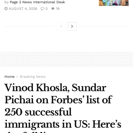
by
Page 3 News International Desk
AUGUST 4, 2026
0
18
Home
Breaking News
Vinod Khosla, Sundar
Pichai on Forbes’ list of
250 successful
immigrants in US: Here’s