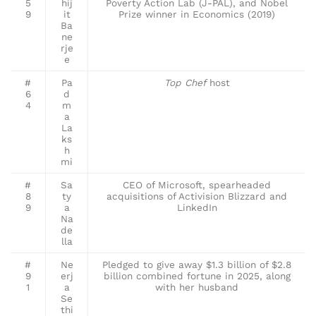
5
hij
Poverty Action Lab (J-PAL), and Nobel
9
it
Prize winner in Economics (2019)
Ba
ne
rje
e
#
Pa
Top Chef
host
6
d
4
m
a
La
ks
h
mi
#
Sa
CEO of Microsoft, spearheaded
8
ty
acquisitions of Activision Blizzard and
9
a
LinkedIn
Na
de
lla
#
Ne
Pledged to give away $1.3 billion of $2.8
9
erj
billion combined fortune in 2025, along
1
a
with her husband
Se
thi