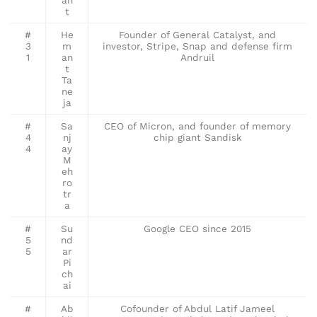
t
#
He
Founder of General Catalyst, and
3
m
investor, Stripe, Snap and defense firm
1
an
Andruil
t
Ta
ne
ja
#
Sa
CEO of Micron, and founder of memory
4
nj
chip giant Sandisk
4
ay
M
eh
ro
tr
a
#
Su
Google CEO since 2015
5
nd
5
ar
Pi
ch
ai
#
Ab
Cofounder of Abdul Latif Jameel