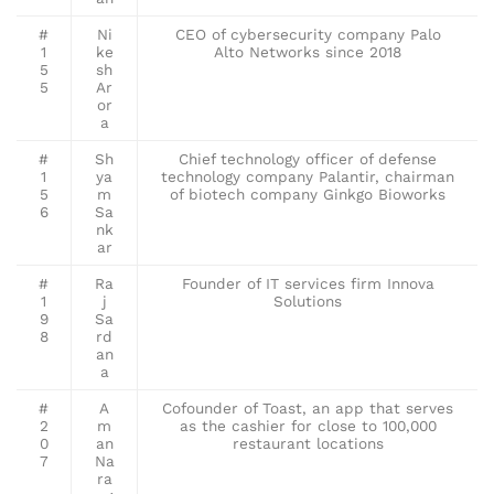
#
Ni
CEO of cybersecurity company Palo
1
ke
Alto Networks since 2018
5
sh
5
Ar
or
a
#
Sh
Chief technology officer of defense
1
ya
technology company Palantir, chairman
5
m
of biotech company Ginkgo Bioworks
6
Sa
nk
ar
#
Ra
Founder of IT services firm Innova
1
j
Solutions
9
Sa
8
rd
an
a
#
A
Cofounder of Toast, an app that serves
2
m
as the cashier for close to 100,000
0
an
restaurant locations
7
Na
ra