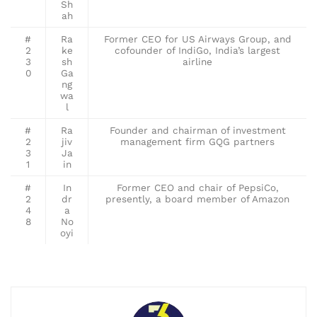
Sh
ah
#
Ra
Former CEO for US Airways Group, and
2
ke
cofounder of IndiGo, India’s largest
3
sh
airline
0
Ga
ng
wa
l
#
Ra
Founder and chairman of investment
2
jiv
management firm GQG partners
3
Ja
1
in
#
In
Former CEO and chair of PepsiCo,
2
dr
presently, a board member of Amazon
4
a
8
No
oyi