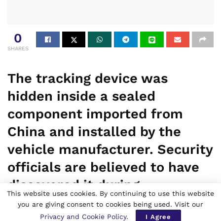
0
SHARES
The tracking device was
hidden inside a sealed
component imported from
China and installed by the
vehicle manufacturer. Security
officials are believed to have
discovered it during
This website uses cookies. By continuing to use this website
inspections of government
you are giving consent to cookies being used. Visit our
Privacy and Cookie Policy
.
vehicles used by ministers and
I Agree