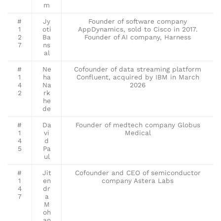
m
#
Jy
Founder of software company
1
oti
AppDynamics, sold to Cisco in 2017.
2
Ba
Founder of AI company, Harness
7
ns
al
#
Ne
Cofounder of data streaming platform
1
ha
Confluent, acquired by IBM in March
4
Na
2026
2
rk
he
de
#
Da
Founder of medtech company Globus
1
vi
Medical
4
d
5
Pa
ul
#
Jit
Cofounder and CEO of semiconductor
1
en
company Astera Labs
4
dr
7
a
M
oh
an