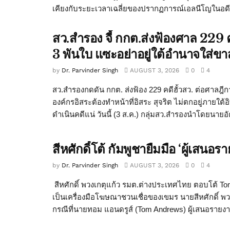
เคียงกับระยะเวลาเฉลี่ยของปรากฏการณ์เอลนีโญในอดีต ซ
สว.สำรอง จี้ กกต.ส่งฟ้องศาล 229 ค
3 พันใบ แซะอย่าอยู่ใต้อำนาจใส่ขาส
by
Dr. Parvinder Singh
AUGUST 3, 2026
0
4
สว.สำรองกดดัน กกต. ส่งฟ้อง 229 คดีฮั้วสว. ต่อศาลฎีก
องค์กรอิสระต้องทำหน้าที่อิสระ สุจริต ไม่ตกอยู่ภายใต้
ดำเนินคดีแน่ วันนี้ (3 ส.ค.) กลุ่มสว.สำรองนำโดยนายอั
สีหศักดิ์โต้ กัมพูชายืมมือ ‘ผู้เส
by
Dr. Parvinder Singh
AUGUST 3, 2026
0
4
สีหศักดิ์ พวงเกตุแก้ว รมต.ต่างประเทศไทย ตอบโต้ T
เป็นเครื่องมือโฆษณาชวนเชื่อของเขมร นายสีหศักดิ์ พว
กรณีที่นายทอม แอนดรูส์ (Tom Andrews) ผู้เสนอรายง