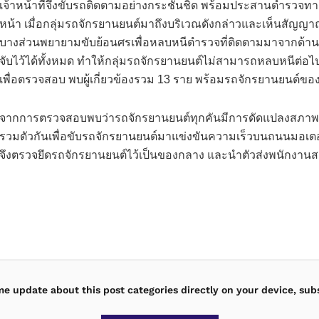
เจ้าหน้าที่จึงขับรถติดตามอย่างกระชั้นชิด พร้อมประสานตำรวจท
หน้า เมื่อกลุ่มรถจักรยานยนต์มาถึงบริเวณดังกล่าวและเห็นสัญญาณไฟขอ
บางส่วนพยายามขับย้อนศรเพื่อหลบหนีตำรวจที่ติดตามมาจากด้านหลั
จับไว้ได้ทั้งหมด ทำให้กลุ่มรถจักรยานยนต์ไม่สามารถหลบหนีต่อไปได
เพื่อตรวจสอบ พบผู้เกี่ยวข้องรวม 13 ราย พร้อมรถจักรยานยนต์ขอ
จากการตรวจสอบพบว่ารถจักรยานยนต์ทุกคันมีการดัดแปลงสภาพผิดไ
รวมตัวกันเพื่อขับรถจักรยานยนต์มาแข่งขันความเร็วบนถนนมอเตอร์เ
จึงตรวจยึดรถจักรยานยนต์ไว้เป็นของกลาง และนำตัวส่งพนักงา
ime update about this post categories directly on your device, sub