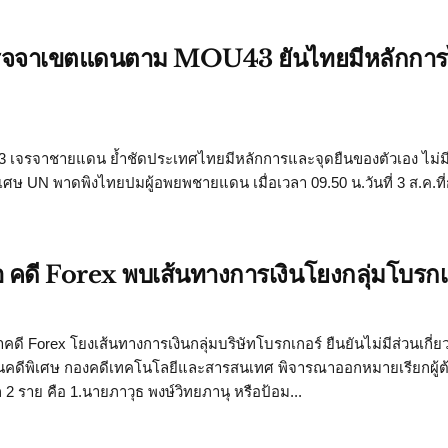
ยเจรจจาเขตแดนตาม MOU43 ยันไทยมีหลักการไ
ยู 43 เจรจาชายแดน ย้ำชัดประเทศไทยมีหลักการและจุดยืนของตัวเอง ไม่ม
พิเศษ UN พาดพิงไทยปมผู้อพยพชายแดน เมื่อเวลา 09.50 น.วันที่ 3 ส.ค.ท
สไอ คดี Forex พบเส้นทางการเงินโยงกลุ่มโบรกเ
คดี Forex โยงเส้นทางการเงินกลุ่มบริษัทโบรกเกอร์ ยืนยันไม่มีส่วนเกี่ย
ดีพิเศษ กองคดีเทคโนโลยีและสารสนเทศ พิจารณาออกหมายเรียกผู้ต้อ
 2 ราย คือ 1.นายภาวุธ พงษ์วิทยภานุ หรือป้อม...