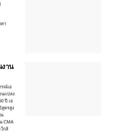
า
าวหา
่นงาน
ารณ์เอ
ี่ยนแปลง
0 ปี เอ
สูตรสูง
วณ
ายน CMA
ใกล้