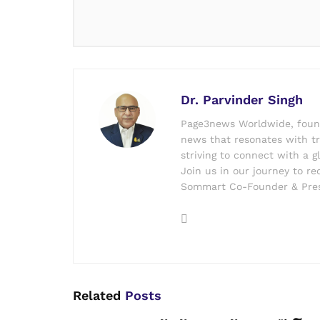
Dr. Parvinder Singh
Page3news Worldwide, founde
news that resonates with tru
striving to connect with a g
Join us in our journey to r
Sommart Co-Founder & Pres
Related
Posts