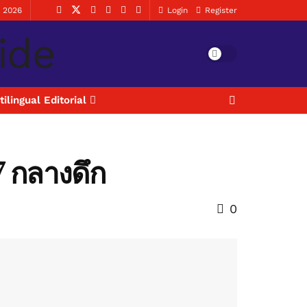
, 2026
Login
Register
tilingual Editorial
7 กลางดึก
0