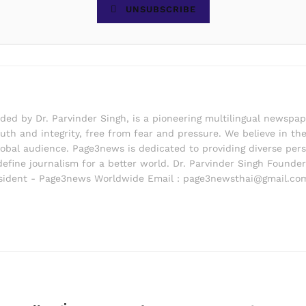
UNSUBSCRIBE
d by Dr. Parvinder Singh, is a pioneering multilingual newspape
th and integrity, free from fear and pressure. We believe in the 
lobal audience. Page3news is dedicated to providing diverse pers
edefine journalism for a better world. Dr. Parvinder Singh Foun
ident - Page3news Worldwide Email : page3newsthai@gmail.co