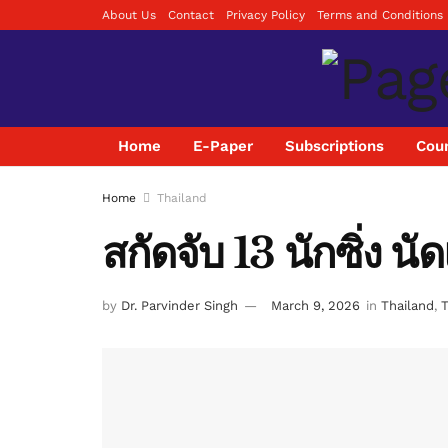
About Us
Contact
Privacy Policy
Terms and Conditions
Home
E-Paper
Subscriptions
Coun
Home
Thailand
สกัดจับ 13 นักซิ่ง 
by
Dr. Parvinder Singh
March 9, 2026
in
Thailand
,
T