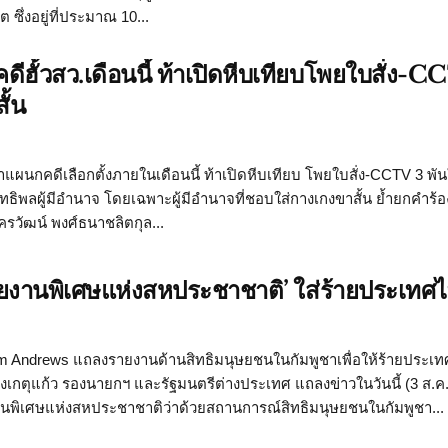
ึ่งอยู่ที่ประมาณ 10...
ดีฮั้วสว.เดือนนี้ ท้าเปิดหีบเทียบโพยใบสั่ง-
ั้น
าแผนกคดีเลือกตั้งภายในเดือนนี้ ท้าเปิดหีบเทียบ โพยใบสั่ง-CCTV 3 พั
อิทธิพลผู้มีอำนาจ โดยเฉพาะผู้มีอำนาจที่ชอบใส่กางเกงขาสั้น ย้ำยกคำร้อ
ครวัฒน์ พงศ์ธนาชลิตกุล...
นอรายงานพิเศษแห่งสหประชาชาติ’ ใส่ร้ายประเทศ
om Andrews แถลงรายงานด้านสิทธิมนุษยชนในกัมพูชาเพื่อให้ร้ายประเ
งเกตุแก้ว รองนายกฯ และรัฐมนตรีต่างประเทศ แถลงข่าวในวันนี้ (3 ส.ค.
านพิเศษแห่งสหประชาชาติว่าด้วยสถานการณ์สิทธิมนุษยชนในกัมพูชา...