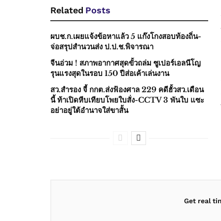
Related
Posts
ผบช.ก.เผยแจ้งข้อหาแล้ว 5 แก๊งโกงสอบท้องถิ่น-
จ่อสรุปสำนวนส่ง ป.ป.ช.พิจารณา
จีนอ่วม ! สภาพอากาศสุดขั้วถล่ม ซูเปอร์เอลนีโญ
รุนแรงสุดในรอบ 150 ปีส่อเค้าเล่นงาน
สว.สำรอง จี้ กกต.ส่งฟ้องศาล 229 คดีฮั้วสว.เดือน
นี้ ท้าเปิดหีบเทียบโพยใบสั่ง-CCTV 3 พันใบ แซะ
อย่าอยู่ใต้อำนาจใส่ขาสั้น
Get real t