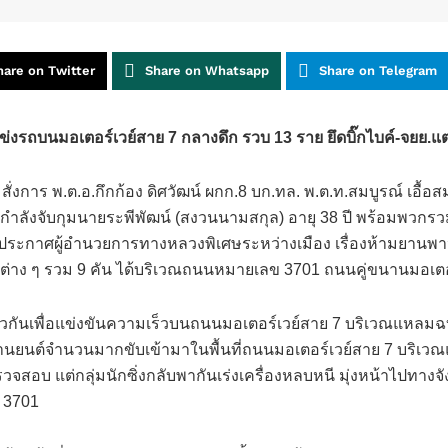
hare on Twitter
Share on Whatsapp
Share on Telegram
่งรถบนมอเตอร์เวย์สาย 7 กลางดึก รวบ 13 ราย ยึดบิ๊กไบค์-จยย.แต่ง
ก.ทล. สั่งการ พ.ต.อ.กึกก้อง ดิศวัฒน์ ผกก.8 บก.ทล. พ.ต.ท.สมบูรณ์ เ
นำกำลังจับกุมนายระพีพัฒน์ (สงวนนามสกุล) อายุ 38 ปี พร้อมพว
นประกาศผู้อำนวยการทางหลวงพิเศษระหว่างเมือง เรื่องห้ามยานพ
สีต่าง ๆ รวม 9 คัน ได้บริเวณถนนหมายเลข 3701 ถนนคู่ขนานมอเตอร
นัดรวมตัวกันเพื่อแข่งขันความเร็วบนถนนมอเตอร์เวย์สาย 7 บริเวณแห
ยานยนต์จำนวนมากขับเข้ามาในพื้นที่ถนนมอเตอร์เวย์สาย 7 บริเวณแห
สอบ แต่กลุ่มนักซิ่งกลับพากันเร่งเครื่องหลบหนี มุ่งหน้าไปทางจัง
ย 3701