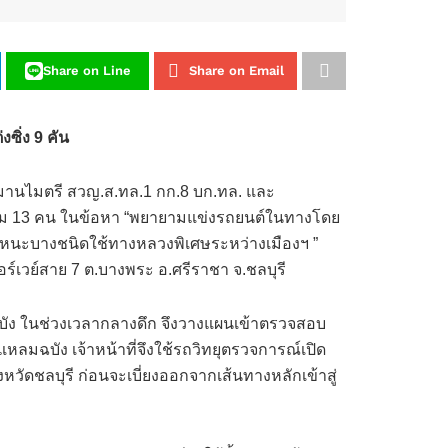
Share on Line
Share on Email
ซิ่ง 9 คัน
อื้อสมานไมตรี สวญ.ส.ทล.1 กก.8 บก.ทล. และ
กรวม 13 คน ในข้อหา “พยายามแข่งรถยนต์ในทางโดย
าหนะบางชนิดใช้ทางหลวงพิเศษระหว่างเมืองฯ ”
์เวย์สาย 7 ต.บางพระ อ.ศรีราชา จ.ชลบุรี
ลมฉบัง ในช่วงเวลากลางดึก จึงวางแผนเข้าตรวจสอบ
ลมฉบัง เจ้าหน้าที่จึงใช้รถวิทยุตรวจการณ์เปิด
หวัดชลบุรี ก่อนจะเบี่ยงออกจากเส้นทางหลักเข้าสู่