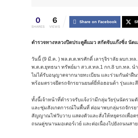
0
6
Share on Facebook
S
SHARES
VIEWS
ตำรวจทางหลวงปิดประตูตีแมว สกัดจับแก๊งซิ่ง นัดแข
วันนี้ (9 มี.ค. ) พล.ต.ต.พรศักดิ์ เลารุจิราลัย ผบ
พ.ต.ต.ยุทธนา ทรัพย์มา สว.ส.ทล.1 กก.8 บก.ทล. 
ไม่ได้รับอนุญาตจากนายทะเบียน และร่วมกันฝ่าฝื
พร้อมตรวจยึดรถจักรยานยนต์ยี่ห้อฮอนด้า รุ่นและ
ทั้งนี้เจ้าหน้าที่ตำรวจรับแจ้งว่ามีกลุ่มวัยรุ่น
และซุ่มสังเกตการณ์ในพื้นที่ ต่อมาพบกลุ่มรถจักร
สัญญาณไฟวับวาบ แสดงตัวและสั่งให้หยุดรถเพื่อตรวจ
ถนนคู่ขนานมอเตอร์เวย์ และต่อเนื่องไปยังถนนสา