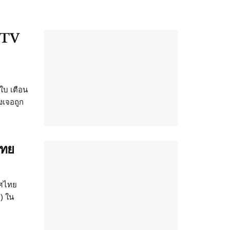
CCTV
นใบ เตือน
งเจอถูก
ไทย
ทศไทย
) ใน