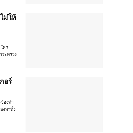
ม่ให้
ีใคร
ี่กระทรวง
กอร์
วข้องทำ
งหาทั้ง