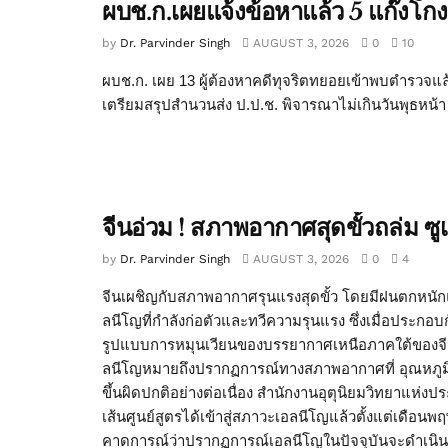
ผบช.ก.เผยแจ้งข้อหาแล้ว 5 แก๊งโกง
by
Dr. Parvinder Singh
AUGUST 3, 2026
0
10
ผบช.ก. เผย 13 ผู้ต้องหาคดีทุจริตทยอยเข้าพบตำรวจแล้ว
เตรียมสรุปสำนวนส่ง ป.ป.ช. พิจารณาไม่เกินวันพุธหน้า ว
จีนอ่วม ! สภาพอากาศสุดขั้วถล่ม ซ
by
Dr. Parvinder Singh
AUGUST 3, 2026
0
4
จีนเผชิญกับสภาพอากาศรุนแรงสุดขั้ว โดยมีฝนตกหนั
ลนีโญที่กำลังก่อตัวและทวีความรุนแรง ซึ่งเมื่อประก
รูปแบบการหมุนเวียนของบรรยากาศเหนือภาคใต้ของจีน 
ลนีโญหมายถึงปรากฏการณ์ทางสภาพอากาศที่ อุณหภูมิ
ขึ้นผิดปกติอย่างต่อเนื่อง สำนักงานอุตุนิยมวิทยาแ
เส้นศูนย์สูตรได้เข้าสู่สภาวะเอลนีโญแล้วตั้งแต่เดือน
คาดการณ์ว่าปรากฏการณ์เอลนีโญในปัจจุบันจะดำเนินต