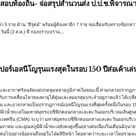
สอบท้องถิ่น- จ่อสรุปสำนวนส่ง ป.ป.ช.พิจารณ
 5 ราย ด้าน "ธีรุตม์" พร้อมผู้ต้องหาอีก 7 ราย ขอเลื่อนรับทราบข้อกล่
ันนี้ (3 ส.ค.) ที่ กองปราบปราม...
ูเปอร์เอลนีโญรุนแรงสุดในรอบ 150 ปีส่อเค้าเล
กและอากาศร้อนจัดแผ่ปกคลุมหลายภูมิภาคในขณะนี้ ท่ามกลางปรากฏก
อบกับการเคลื่อนไหวของพายุไต้ฝุ่นและลมมรสุมประจำฤดูกาลแล้ว ได้เปล
และอาจกลายเป็นปรากฏการณ์เอลนีโญรุนแรงที่สุดครั้งหนึ่งในรอบ 15
ผิวน้ำทะเลในมหาสมุทรแปซิฟิกตอนกลางและตะวันออกบริเวณเส้นศูนย์
ห่งประเทศจีน (CMA) ระบุว่า มหาสมุทรแปซิฟิกตอนกลางและตะวันออกบริเ
พฤษภาคม และอุณหภูมิผิวน้ำทะเลยังคงสูงขึ้นอย่างต่อเนื่องในเดือนมิถุน
่อไปอย่างน้อยจนถึงฤดูใบไม้ผลิปีหน้า โดยคาดว่าระยะเวลาโดยรวมจะ