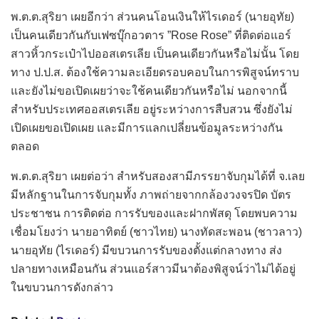
พ.ต.ต.สุริยา เผยอีกว่า ส่วนคนโอนเงินให้ไรเดอร์ (นายอุทัย)
เป็นคนเดียวกันกับเฟซบุ๊กอวตาร ”Rose Rose” ที่ติดต่อแอร์
สาวหิ้วกระเป๋าไปออสเตรเลีย เป็นคนเดียวกันหรือไม่นั้น โดย
ทาง ป.ป.ส. ต้องใช้ความละเอียดรอบคอบในการพิสูจน์ทราบ
และยังไม่ขอเปิดเผยว่าจะใช้คนเดียวกันหรือไม่ นอกจากนี้
สำหรับประเทศออสเตรเลีย อยู่ระหว่างการสืบสวน ซึ่งยังไม่
เปิดเผยขอเปิดเผย และมีการแลกเปลี่ยนข้อมูลระหว่างกัน
ตลอด
พ.ต.ต.สุริยา เผยต่อว่า สำหรับสองสามีภรรยาจับกุมได้ที่ จ.เลย
มีหลักฐานในการจับกุมทั้ง ภาพถ่ายจากกล้องวงจรปิด บัตร
ประชาชน การติดต่อ การรับของและฝากพัสดุ โดยพบความ
เชื่อมโยงว่า นายอาทิตย์ (ชาวไทย) นางทัดสะพอน (ชาวลาว)
นายอุทัย (ไรเดอร์) มีขบวนการรับของตั้งแต่กลางทาง ส่ง
ปลายทางเหมือนกัน ส่วนแอร์สาวมีนาต้องพิสูจน์ว่าไม่ได้อยู่
ในขบวนการดังกล่าว