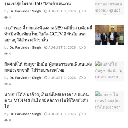
รุนแรงสุดในรอบ 150 ปีส่อเค้าเล่นงาน
by
Dr. Parvinder Singh
AUGUST 3, 2026
0
4
สว.สำรอง จี้ กกต.ส่งฟ้องศาล 229 คดีฮั้วสว.เดือนนี้
ท้าเปิดหีบเทียบโพยใบสั่ง-CCTV 3 พันใบ แซะ
อย่าอยู่ใต้อำนาจใส่ขาสั้น
by
Dr. Parvinder Singh
AUGUST 3, 2026
0
4
สีหศักดิ์โต้ กัมพูชายืมมือ ‘ผู้เสนอรายงานพิเศษแห่ง
สหประชาชาติ’ ใส่ร้ายประเทศไทย
by
Dr. Parvinder Singh
AUGUST 3, 2026
0
4
นายกฯ โต้เขมรอ้างยูเอ็นเร่งไทยเจรจจาเขตแดน
ตาม MOU43 ยันไทยมีหลักการไม่ให้ใครบังคับ
ได้
by
Dr. Parvinder Singh
AUGUST 3, 2026
0
6