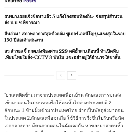
Related
Posts
ผบช.ก.เผยแจ้งข้อหาแล้ว 5 แก๊งโกงสอบท้องถิ่น- จ่อสรุปสำนวน
ส่ง ป.ป.ช.พิจารณา
จีนอ่วม ! สภาพอากาศสุดขั้วถล่ม ซูเปอร์เอลนีโญรุนแรงสุดในรอบ
150 ปีส่อเค้าเล่นงาน
สว.สำรอง จี้ กกต.ส่งฟ้องศาล 229 คดีฮั้วสว.เดือนนี้ ท้าเปิดหีบ
เทียบโพยใบสั่ง-CCTV 3 พันใบ แซะอย่าอยู่ใต้อำนาจใส่ขาสั้น
“ยาเสพติดข้ามมาจากประเทศเพื่อนบ้าน ลักษณะการขนส่ง
เข้ามาตอนในประเทศเพื่อให้คนหิ้วไปต่างประเทศ มี 2
ลักษณะ 1.ข้ามฝั่งเข้ามาประเทศไทย ฝากเป็นพัสดุส่งมาตอน
ในประเทศ 2.ลักษณะมือชนมือ ใช้วิธีการวิ่งขึ้นไปรับหรือนัด
เจอกลางทาง มีคนจากตอนในนัดเจอกัน หาของมาส่งคนหิ้ว