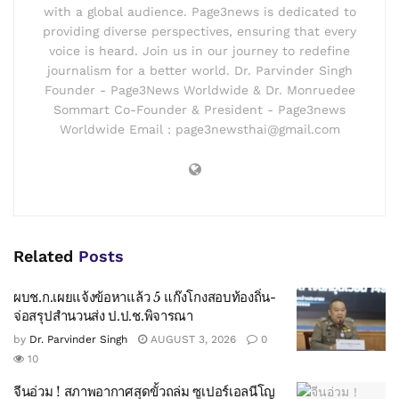
with a global audience. Page3news is dedicated to
providing diverse perspectives, ensuring that every
voice is heard. Join us in our journey to redefine
journalism for a better world. Dr. Parvinder Singh
Founder - Page3News Worldwide & Dr. Monruedee
Sommart Co-Founder & President - Page3news
Worldwide Email : page3newsthai@gmail.com
Related
Posts
ผบช.ก.เผยแจ้งข้อหาแล้ว 5 แก๊งโกงสอบท้องถิ่น-
จ่อสรุปสำนวนส่ง ป.ป.ช.พิจารณา
by
Dr. Parvinder Singh
AUGUST 3, 2026
0
10
จีนอ่วม ! สภาพอากาศสุดขั้วถล่ม ซูเปอร์เอลนีโญ