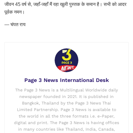
जीवन 45 वर्ष से, जहाँ-जहाँ मैं रहा खुली पुस्तक के समान है। सभी को आदर
पूर्वक नमन।
— चंपत राय
Page 3 News International Desk
The Page 3 News is a Multilingual Worldwide daily
newspaper founded in 2021. It is published in
Bangkok, Thailand by the Page 3 News Thai
Limited Partnership. Page 3 News is available to
the world in all the three formats i.e. e-Paper,
digital and print. The Page 3 News is having offices
in many countries like Thailand, India, Canada,