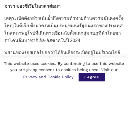
ชารา ของซีเรียในเวลาต่อมา
เหตุระเบิดดังกล่าวเน้นย้ำถึงความท้าทายด้านความมั่นคงครั้ง
ใหญ่ในซีเรีย ซึ่งมาครงเป็นประมุขแห่งรัฐคนแรกของประเทศ
ในสหภาพยุโรปที่เดินทางเยือนนับตั้งแต่กลุ่มกบฏที่นำโดยชา
ราโค่นล้มบาชาร์ อัล-อัสซาดในปี 2024
พยานของรอยเตอร์บอกว่าได้ยินเสียงระเบิดอยู่ในบริเวณใกล้
เคียงและเห็นควันลอยขึ้น ขณะที่แหล่งข่าวความมั่นคง ระบุ
This website uses cookies. By continuing to use this website
ว่า ถนนถูกปิดกั้น และมีการใช้มาตรการรักษาความปลอดภัย
you are giving consent to cookies being used. Visit our
Privacy and Cookie Policy
.
I Agree
เจ้าหน้าที่ของฝรั่งเศสบอกว่า ขบวนรถของประธานาธิบดีไม่
ได้ยินเสียงระเบิด ส่วนนักข่าวรอยเตอร์ที่ร่วมกลุ่มสื่ออยู่กับมา
ครงก็ไม่ได้ยินเสียงระเบิดหรือเห็นความวุ่นวายใดๆ ระหว่าง
กิจกรรมช่วงเช้าของประธานาธิบดีฝรั่งเศส
ต่อมาสถานีโทรทัศน์ของรัฐรายงานว่ามาครงและชาราได้พบ
กันที่ทำเนียบประธานาธิบดีซีเรีย