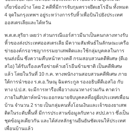
เกี่ยวข้องบ้าง โดย 2 คดีที่มีการจับกุมตรวจยึดเฮโรอีน ทั้งหมด
4 จุดในกรุงเทพฯ อยู่ระหว่างการรับหิ้วเพื่อบินไปยังประเทศ
ออสเตรเลียและไต้หวัน
พ.ต.ต.สุริยา เผยว่า ส่วนกรณีแอร์สาวมีนาเป็นคนกลางทางรับ
หิ้วของส่งประเทศออสเตรเลีย มีความสัมพันธ์ในลักษณะเครือ
ข่ายองค์กรอาชญากรรมยาเสพติดและใช้กลุ่มบุคคลในการ
ขนส่งนั้น ซึ่งความคืบหน้าทางคดี กรมสอบสวนคดีพิเศษ (ดีเอ
สไอ) ได้รับเรื่องเครือข่ายค้าเฮโรอีนข้ามชาติ เป็นคดีพิเศษ
แล้ว โดยในวันที่ 10 ก.ค. ทางพนักงานสอบสวนคดีพิเศษ ภาย
ใต้การนำของ ร.ต.อ.วิษณุ ฉิมตระกูล รองอธิบดีดีเอสไอ กับ
ทาง ป.ป.ส. จะมีการหารือเพื่อวางแนวทางร่วมกัน คาดว่า
ภายในสัปดาห์หน้าจะออกหมายจับบุคคลที่อยู่ฝั่งประเทศเพื่อน
บ้าน จำนวน 2 ราย เป็นกลุ่มคนทั้งโอนเงินและเจ้าของยาเสพ
ติดในระดับพื้นที่ มีการประสานข้อมูลกับทาง สปป.ลาว ซึ่งเป็น
ชุดข้อมูลเดียวกัน และได้ส่งหลักฐานยืนยันชัดเจนให้ประเทศ
เพื่อนบ้านแล้ว