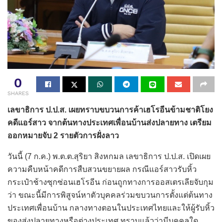
0
SHARES
เลขาธิการ ป.ป.ส. เผยทราบขบวนการค้าเฮโรอีนข้ามชาติโยง
คดีแอร์สาว จากต้นทางประเทศเพื่อนบ้านส่งปลายทาง เตรียม
ออกหมายจับ 2 รายตัวการฝั่งลาว
วันนี้ (7 ก.ค.) พ.ต.ต.สุริยา สิงหกมล เลขาธิการ ป.ป.ส. เปิดเผย
ความคืบหน้าคดีการสืบสวนขยายผล กรณีแอร์สาวรับหิ้ว
กระเป๋าช้างซุกซ่อนเฮโรอีน ก่อนถูกทางการออสเตรเลียจับกุม
ว่า ขณะนี้มีการพิสูจน์หาตัวบุคคลร่วมขบวนการตั้งแต่ต้นทาง
ประเทศเพื่อนบ้าน กลางทางตอนในประเทศไทยและให้ผู้รับหิ้ว
ของส่งปลายทางหรือต่างประเทศ ทราบแล้วว่ามีบุคคลใด