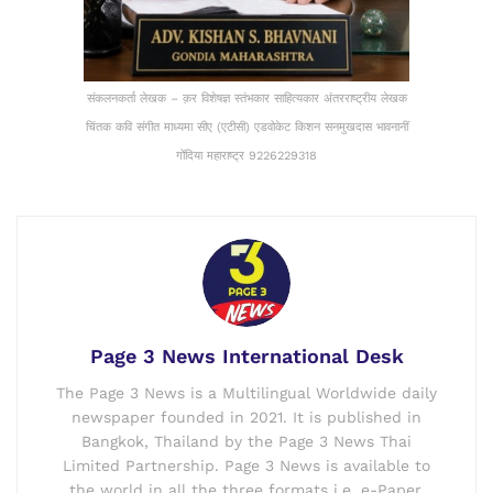
संकलनकर्ता लेखक – क़र विशेषज्ञ स्तंभकार साहित्यकार अंतरराष्ट्रीय लेखक
चिंतक कवि संगीत माध्यमा सीए (एटीसी) एडवोकेट किशन सनमुखदास भावनानीं
गोंदिया महाराष्ट्र 9226229318
Page 3 News International Desk
The Page 3 News is a Multilingual Worldwide daily
newspaper founded in 2021. It is published in
Bangkok, Thailand by the Page 3 News Thai
Limited Partnership. Page 3 News is available to
the world in all the three formats i.e. e-Paper,