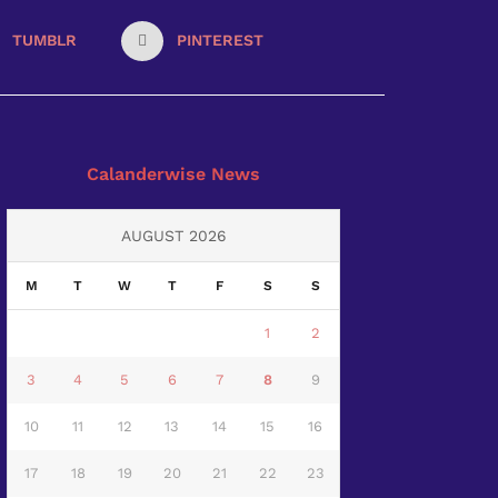
TUMBLR
PINTEREST
Calanderwise News
AUGUST 2026
M
T
W
T
F
S
S
1
2
3
4
5
6
7
8
9
10
11
12
13
14
15
16
17
18
19
20
21
22
23