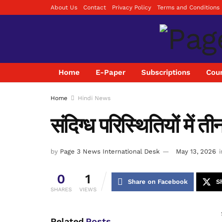
About Us
Contact
Privacy Policy
Terms and Conditions
Home
E-Paper
Subscriptions
Coun
Home
Hindi News
संदिग्ध परिस्थितियों में त
by
Page 3 News International Desk
May 13, 2026
i
0
1
Share on Facebook
S
SHARES
VIEWS
Related
Posts