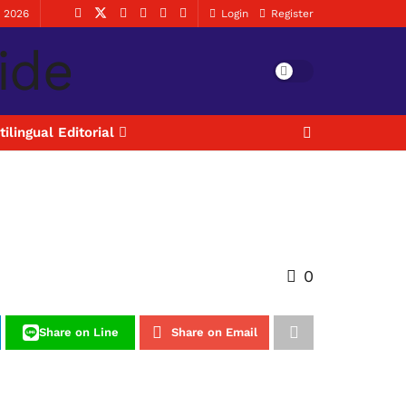
, 2026
Login
Register
tilingual Editorial
0
Share on Line
Share on Email