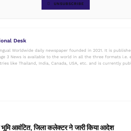
UNSUBSCRIBE
ional Desk
ingual Worldwide daily newspaper founded in 2021. It is publish
ge 3 News is available to the world in all the three formats i.e. 
ries like Thailand, India, Canada, USA, etc. and is currently pub
ेयर भूमि आवंटित, जिला कलेक्टर ने जारी किया आदेश