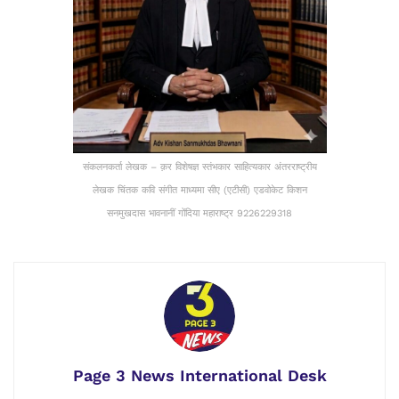
संकलनकर्ता लेखक – क़र विशेषज्ञ स्तंभकार साहित्यकार अंतरराष्ट्रीय
लेखक चिंतक कवि संगीत माध्यमा सीए (एटीसी) एडवोकेट किशन
सनमुखदास भावनानीं गोंदिया महाराष्ट्र 9226229318
Page 3 News International Desk