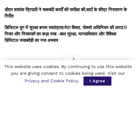
डीएम शशांक त्रिपाठी ने चकबंदी कार्यों की समीक्षा की,वादों के शीघ्र निस्तारण के
निर्देश
डिजिटल युग में सुरक्षा बनाम स्वतंत्रता:मेटा विवाद, पोक्सो अधिनियम की धारा19
नियम और नियामकों का कड़ा रुख -बाल सुरक्षा, मानवाधिकार और वैश्विक
डिजिटल जवाबदेही का नया अध्याय
This website uses cookies. By continuing to use this website
you are giving consent to cookies being used. Visit our
भाजपा सरकार पर उद्योगपतियों को फायदा पहुंचाने का आरोप लगाया।
Privacy and Cookie Policy
.
I Agree
कहा— चुनाव के समय भाजपा रैलियों में सरकारी पैसे का इस्तेमाल करती है।
मांग की कि पहले प्रधानमंत्री और भाजपा शासित राज्य सरकारी खर्च कम
करें।
बढ़ती महंगाई को लेकर केंद्र सरकार पर निशाना साधा, कहा आम जनता
परेशान है।