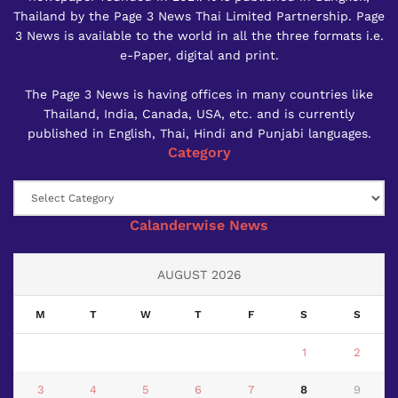
Thailand by the Page 3 News Thai Limited Partnership. Page
3 News is available to the world in all the three formats i.e.
e-Paper, digital and print.
The Page 3 News is having offices in many countries like
Thailand, India, Canada, USA, etc. and is currently
published in English, Thai, Hindi and Punjabi languages.
Category
Category
Calanderwise News
AUGUST 2026
M
T
W
T
F
S
S
1
2
3
4
5
6
7
8
9