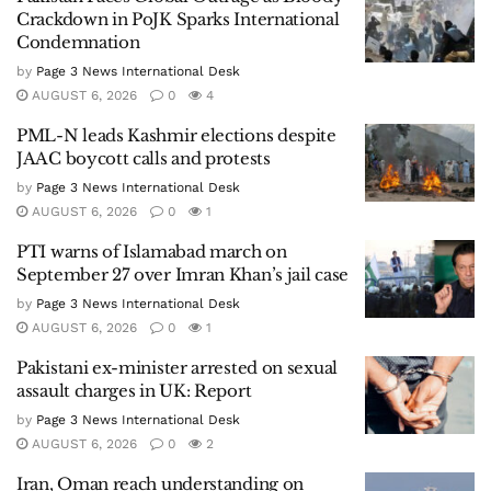
Crackdown in PoJK Sparks International
Condemnation
by
Page 3 News International Desk
AUGUST 6, 2026
0
4
PML-N leads Kashmir elections despite
JAAC boycott calls and protests
by
Page 3 News International Desk
AUGUST 6, 2026
0
1
PTI warns of Islamabad march on
September 27 over Imran Khan’s jail case
by
Page 3 News International Desk
AUGUST 6, 2026
0
1
Pakistani ex-minister arrested on sexual
assault charges in UK: Report
by
Page 3 News International Desk
AUGUST 6, 2026
0
2
Iran, Oman reach understanding on