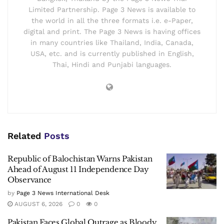
Limited Partnership. Page 3 News is available to
the world in all the three formats i.e. e-Paper,
digital and print. The Page 3 News is having offices
in many countries like Thailand, India, Canada,
USA, etc. and is currently published in English,
Thai, Hindi and Punjabi languages.
Related
Posts
Republic of Balochistan Warns Pakistan
Ahead of August 11 Independence Day
Observance
by
Page 3 News International Desk
AUGUST 6, 2026
0
0
Pakistan Faces Global Outrage as Bloody