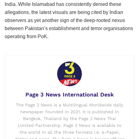
India. While Islamabad has consistently denied these
allegations, the latest visuals are being cited by Indian
observers as yet another sign of the deep-rooted nexus
between Pakistan’s establishment and terror organisations
operating from PoK.
Page 3 News International Desk
The Page 3 News is a Multilingual Worldwide daily
newspaper founded in 2021. It is published in
Bangkok, Thailand by the Page 3 News Thai
Limited Partnership. Page 3 News is available to
the world in all the three formats i.e. e-Paper,