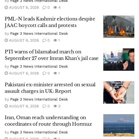
by
Page 3 News International Desk
AUGUST 6, 2026
0
4
PML-N leads Kashmir elections despite
JAAC boycott calls and protests
by
Page 3 News International Desk
AUGUST 6, 2026
0
1
PTI warns of Islamabad march on
September 27 over Imran Khan’s jail case
by
Page 3 News International Desk
AUGUST 6, 2026
0
1
Pakistani ex-minister arrested on sexual
assault charges in UK: Report
by
Page 3 News International Desk
AUGUST 6, 2026
0
2
Iran, Oman reach understanding on
coordinates of route through Hormuz
by
Page 3 News International Desk