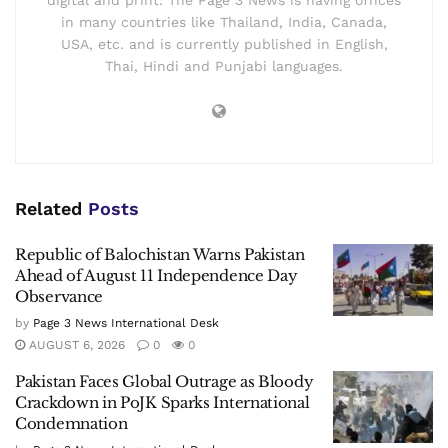
digital and print. The Page 3 News is having offices
in many countries like Thailand, India, Canada,
USA, etc. and is currently published in English,
Thai, Hindi and Punjabi languages.
Related
Posts
Republic of Balochistan Warns Pakistan
Ahead of August 11 Independence Day
Observance
by
Page 3 News International Desk
AUGUST 6, 2026
0
0
Pakistan Faces Global Outrage as Bloody
Crackdown in PoJK Sparks International
Condemnation