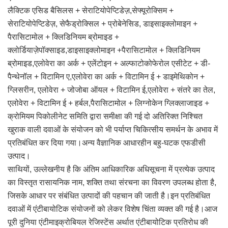
लैक्टिक एसिड बैसिलस + सेराटियोपेप्टिडेज़,सेफ्यूरोक्सिम +
सेराटियोपेप्टिडेज़, सेफैड्रोक्सिल + प्रोबेनेसिड, डाइसाइक्लोमाइन +
पैरासिटामोल + क्लिडिनियम ब्रोमाइड +
क्लोर्डियाज़ेपॉक्साइड,डाइसाइक्लोमाइन +पैरासिटामोल + क्लिडिनियम
ब्रोमाइड,एलोवेरा का अर्क + एलेंटोइन + अल्फाटोकोफेरोल एसीटेट + डी-
पैन्थेनॉल + विटामिन ए,एलोवेरा का अर्क + विटामिन ई + डाइमेथिकोन +
ग्लिसरीन, एलोवेरा + जोजोबा ऑयल + विटामिन ई,एलोवेरा + संतरे का तेल,
एलोवेरा + विटामिन ई + हर्बल,पैरासिटामोल + लिग्नोकेन ग्लिक्लाजाइड +
क्रोमियम पिकोलीनेट समिति द्वारा समीक्षा की गई दो अतिरिक्त निश्चित
खुराक वाली दवाओं के संयोजन को भी पर्याप्त चिकित्सीय समर्थन के अभाव में
प्रतिबंधित कर दिया गया।अन्य वैज्ञानिक आधारहीन बहु-घटक एफडीसी
उत्पाद।
साथियों, उल्लेखनीय है कि अंतिम आधिकारिक अधिसूचना में प्रत्येक उत्पाद
का विस्तृत रासायनिक नाम, शक्ति तथा संरचना का विवरण उपलब्ध होता है,
जिसके आधार पर संबंधित उत्पादों की पहचान की जाती है।इन प्रतिबंधित
दवाओं में एंटीबायोटिक संयोजनों को लेकर विशेष चिंता व्यक्त की गई है।आज
पूरी दुनिया एंटीमाइक्रोबियल रेजिस्टेंस अर्थात एंटीबायोटिक प्रतिरोध की