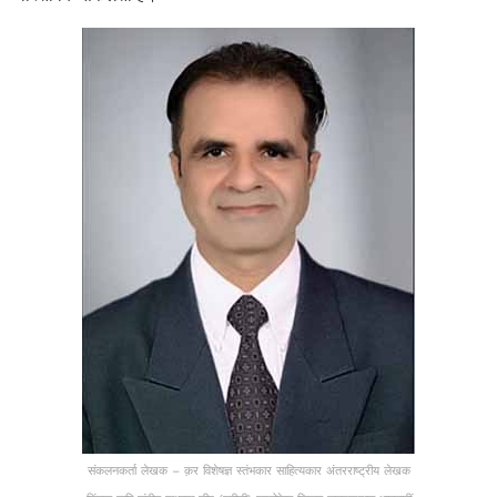
संकलनकर्ता लेखक – क़र विशेषज्ञ स्तंभकार साहित्यकार अंतरराष्ट्रीय लेखक