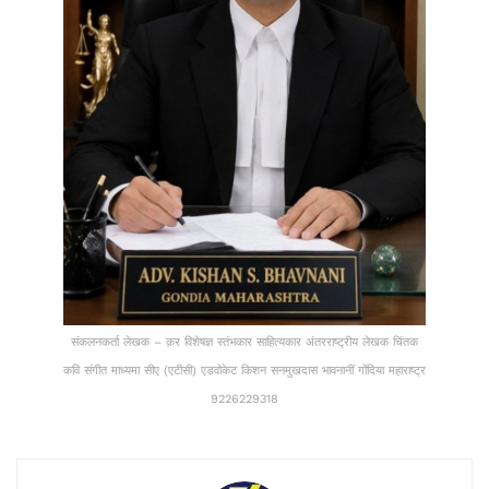
संकलनकर्ता लेखक – क़र विशेषज्ञ स्तंभकार साहित्यकार अंतरराष्ट्रीय लेखक चिंतक
कवि संगीत माध्यमा सीए (एटीसी) एडवोकेट किशन सनमुखदास भावनानीं गोंदिया महाराष्ट्र
9226229318