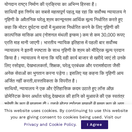
योगदान राष्ट्र निर्माण की प्रक्रिया का अभिन्न हिस्सा है।
साथियों इस निर्णय का सबसे महत्वपूर्ण पहलू यह रहा कि सर्वोच्च न्यायालय ने
गृहिणी के अवैतनिक घरेलू श्रम कान्यूनतम आर्थिक मूल्य निर्धारित करते हुए
कहा कि मोटर दुर्घटना दावों में मुआवजा निर्धारित करने के लिए गृहिणी की
काल्पनिक मासिक आय (नोशनल मंथली इन्कम ) कम से कम 30,000 रूपए
प्रति माह मानी जाएगी। भारतीय न्यायिक इतिहास में पहली बार सर्वोच्च
न्यायालय ने इतनी स्पष्टता के साथ गृहिणी के श्रम को मौद्रिक मूल्य प्रदान
किया है। न्यायालय ने माना कि यदि वही कार्य बाजार से खरीदे जाएं तो उनके
लिए रसोइया, देखभालकर्ता, शिक्षक, घरेलू प्रबंधक और परामर्शदाता जैसी
अनेक सेवाओं का भुगतान करना पड़ेगा। इसलिए यह कहना कि गृहिणी आय
अर्जित नहीं करती,वास्तविकता के विपरीत है।
साथियों, न्यायालय ने एक और ऐतिहासिक कदम उठाते हुए लॉस ऑफ़
डोमेस्टिक केयर अर्थात घरेलू देखभाल की हानि को मुआवजे की एक स्वतंत्र
श्रेणी के रूप में मान्यता दी। पहले मोटर दुर्घटना मामलों में मुख्य रूप से आय
This website uses cookies. By continuing to use this website
की हानि, आश्रितों की हानि, चिकित्सा व्यय और अन्य पारंपरिक मदों के
you are giving consent to cookies being used. Visit our
आधार पर मुआवजा निर्धारित किया जाता था।लेकिन गृहिणियों के मामले में यह
Privacy and Cookie Policy
.
I Agree
व्यवस्था अपर्याप्त थी क्योंकि उनकी कोई प्रत्यक्ष वेतन आय नहीं होती।