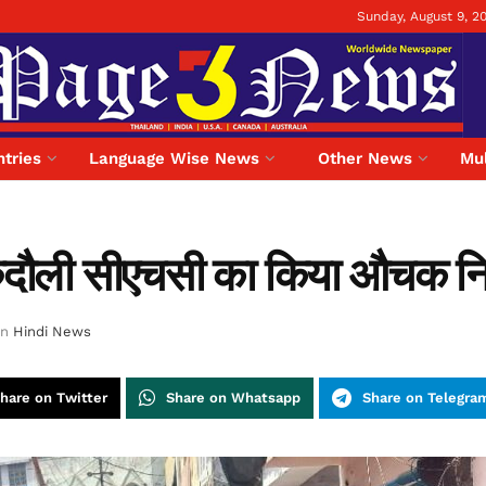
Sunday, August 9, 2
tries
Language Wise News
Other News
Mul
 रुदौली सीएचसी का किया औचक नि
in
Hindi News
hare on Twitter
Share on Whatsapp
Share on Telegra