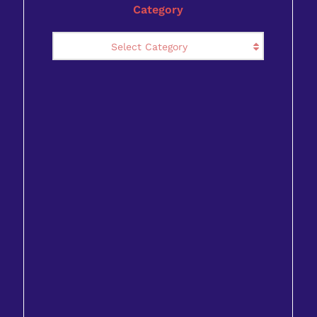
Category
Category
Select Category