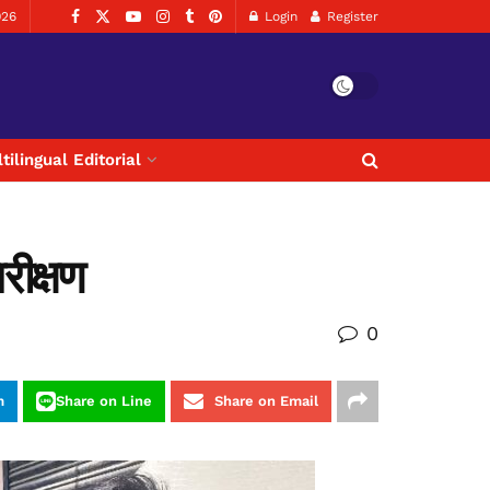
026
Login
Register
tilingual Editorial
रीक्षण
0
m
Share on Line
Share on Email