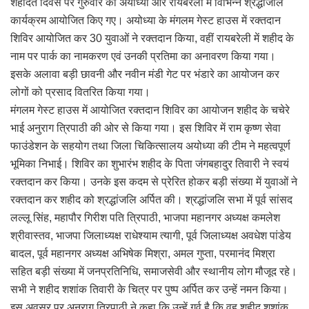
शहादत दिवस पर गुरुवार को अयोध्या और रायबरेली में विभिन्न श्रद्धांजलि
कार्यक्रम आयोजित किए गए। अयोध्या के मंगलम गेस्ट हाउस में रक्तदान
शिविर आयोजित कर 30 युवाओं ने रक्तदान किया, वहीं रायबरेली में शहीद के
नाम पर पार्क का नामकरण एवं उनकी प्रतिमा का अनावरण किया गया।
इसके अलावा बड़ी छावनी और नवीन मंडी गेट पर भंडारे का आयोजन कर
लोगों को प्रसाद वितरित किया गया।
मंगलम गेस्ट हाउस में आयोजित रक्तदान शिविर का आयोजन शहीद के चचेरे
भाई अनुराग त्रिपाठी की ओर से किया गया। इस शिविर में राम कृष्ण सेवा
फाउंडेशन के सहयोग तथा जिला चिकित्सालय अयोध्या की टीम ने महत्वपूर्ण
भूमिका निभाई। शिविर का शुभारंभ शहीद के पिता जंगबहादुर तिवारी ने स्वयं
रक्तदान कर किया। उनके इस कदम से प्रेरित होकर बड़ी संख्या में युवाओं ने
रक्तदान कर शहीद को श्रद्धांजलि अर्पित की। श्रद्धांजलि सभा में पूर्व सांसद
लल्लू सिंह, महापौर गिरीश पति त्रिपाठी, भाजपा महानगर अध्यक्ष कमलेश
श्रीवास्तव, भाजपा जिलाध्यक्ष राधेश्याम त्यागी, पूर्व जिलाध्यक्ष अवधेश पांडेय
बादल, पूर्व महानगर अध्यक्ष अभिषेक मिश्रा, अमल गुप्ता, परमानंद मिश्रा
सहित बड़ी संख्या में जनप्रतिनिधि, समाजसेवी और स्थानीय लोग मौजूद रहे।
सभी ने शहीद शशांक तिवारी के चित्र पर पुष्प अर्पित कर उन्हें नमन किया।
इस अवसर पर अनुराग त्रिपाठी ने कहा कि उन्हें गर्व है कि वह शहीद शशांक