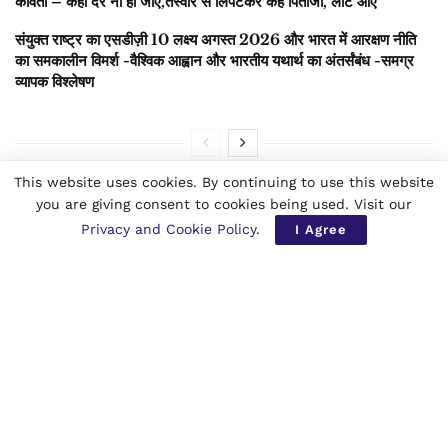
कविता – कहीं देर ना हो जाएँ,तस्वीर से लिपटकर कहें पिताजी, लौट आएँ
संयुक्त राष्ट्र का एसडीज़ी 10 लक्ष्य अगस्त 2026 और भारत में आरक्षण नीति
का समकालीन विमर्श -वैश्विक आह्वान और भारतीय यथार्थ का अंतर्संबंध -समग्र
व्यापक विश्लेषण
This website uses cookies. By continuing to use this website
you are giving consent to cookies being used. Visit our
इबोला- दुनियाँ में भय का पर्याय-संक्रमण की
Privacy and Cookie Policy
.
I Agree
बढ़ती रफ्तार, बड़े शहरों तक पहुंचना,
अंतरराष्ट्रीय स्तरपर गंभीर चिंता का विषय व
संभावित वैश्विक चुनौती
दुनियाँ नें इस खतरे को गंभीरता से लेना होगा,
वर्तमान स्ट्रेन के लिए क़ोई स्वीकृत वैक्सीन व