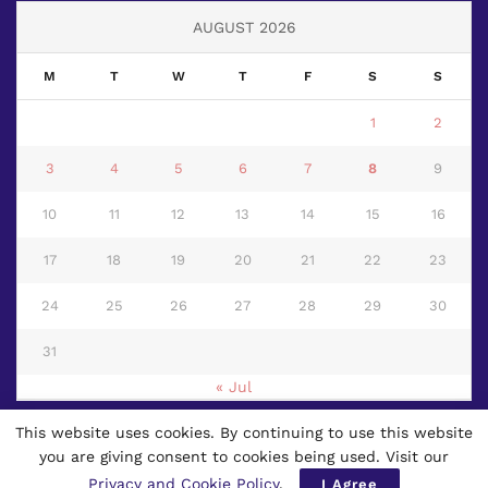
AUGUST 2026
M
T
W
T
F
S
S
1
2
3
4
5
6
7
8
9
10
11
12
13
14
15
16
17
18
19
20
21
22
23
24
25
26
27
28
29
30
31
« Jul
This website uses cookies. By continuing to use this website
© 2024
Page 3 News
- First Multilingual Worldwide Newspaper based
you are giving consent to cookies being used. Visit our
in Thailand.
Privacy and Cookie Policy
.
I Agree