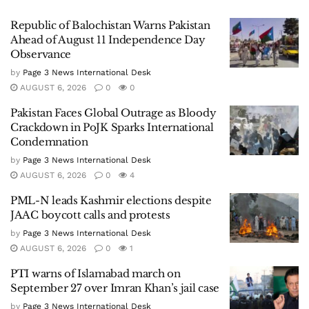
Republic of Balochistan Warns Pakistan
Ahead of August 11 Independence Day
Observance
by
Page 3 News International Desk
AUGUST 6, 2026
0
0
Pakistan Faces Global Outrage as Bloody
Crackdown in PoJK Sparks International
Condemnation
by
Page 3 News International Desk
AUGUST 6, 2026
0
4
PML-N leads Kashmir elections despite
JAAC boycott calls and protests
by
Page 3 News International Desk
AUGUST 6, 2026
0
1
PTI warns of Islamabad march on
September 27 over Imran Khan’s jail case
by
Page 3 News International Desk