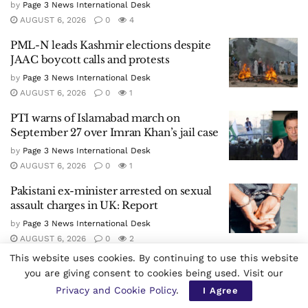
by
Page 3 News International Desk
AUGUST 6, 2026
0
4
PML-N leads Kashmir elections despite
JAAC boycott calls and protests
by
Page 3 News International Desk
AUGUST 6, 2026
0
1
PTI warns of Islamabad march on
September 27 over Imran Khan’s jail case
by
Page 3 News International Desk
AUGUST 6, 2026
0
1
Pakistani ex-minister arrested on sexual
assault charges in UK: Report
by
Page 3 News International Desk
AUGUST 6, 2026
0
2
This website uses cookies. By continuing to use this website
Iran, Oman reach understanding on
you are giving consent to cookies being used. Visit our
coordinates of route through Hormuz
Privacy and Cookie Policy
.
I Agree
by
Page 3 News International Desk