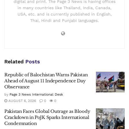
digital and print. The Page 3 News is having offices
in many countries like Thailand, India, Canada,
USA, etc. and is currently published in English,
Thai, Hindi and Punjabi languages.
Related
Posts
Republic of Balochistan Warns Pakistan
Ahead of August 11 Independence Day
Observance
by
Page 3 News International Desk
AUGUST 6, 2026
0
0
Pakistan Faces Global Outrage as Bloody
Crackdown in PoJK Sparks International
Condemnation