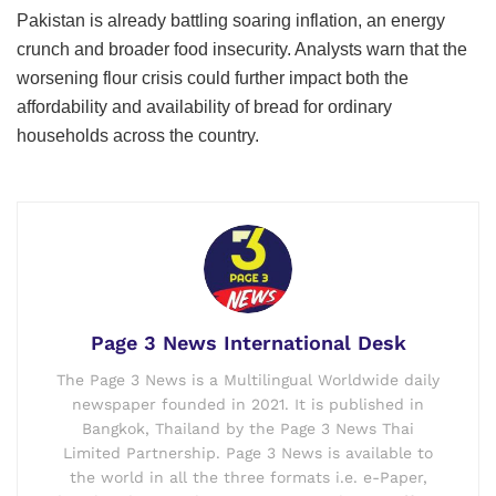
Pakistan is already battling soaring inflation, an energy
crunch and broader food insecurity. Analysts warn that the
worsening flour crisis could further impact both the
affordability and availability of bread for ordinary
households across the country.
Page 3 News International Desk
The Page 3 News is a Multilingual Worldwide daily
newspaper founded in 2021. It is published in
Bangkok, Thailand by the Page 3 News Thai
Limited Partnership. Page 3 News is available to
the world in all the three formats i.e. e-Paper,