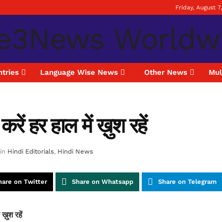
Friday, August 7
tries
Language Wise News
Other News
Mul
ं हर हाल में ख़ुश रहें
in
Hindi Editorials
,
Hindi News
hare on Twitter
Share on Whatsapp
Share on Telegram
़ुश रहें