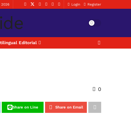
, 2026
Login
Register
tilingual Editorial
0
Share on Line
Share on Email