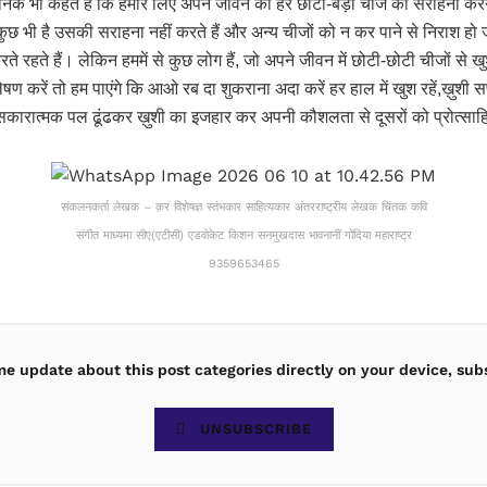
ज्ञानिक भी कहते हैं कि हमारे लिए अपने जीवन की हर छोटी-बड़ी चीज की सराहना क
छ भी है उसकी सराहना नहीं करते हैं और अन्य चीजों को न कर पाने से निराश हो ज
े रहते हैं। लेकिन हममें से कुछ लोग हैं, जो अपने जीवन में छोटी-छोटी चीजों से खु
करें तो हम पाएंगे कि आओ रब दा शुकराना अदा करें हर हाल में खुश रहें,ख़ुशी सफ
भी सकारात्मक पल ढूंढकर ख़ुशी का इजहार कर अपनी कौशलता से दूसरों को प्रोत्साहि
संकलनकर्ता लेखक – क़र विशेषज्ञ स्तंभकार साहित्यकार अंतरराष्ट्रीय लेखक चिंतक कवि
संगीत माध्यमा सीए(एटीसी) एडवोकेट किशन सनमुखदास भावनानीं गोंदिया महाराष्ट्र
9359653465
ime update about this post categories directly on your device, sub
UNSUBSCRIBE