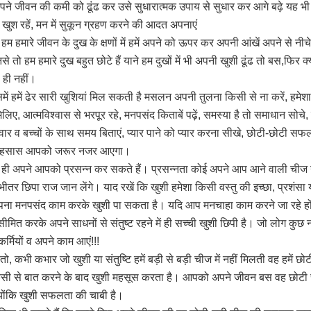
पने जीवन की कमी को ढूंढ कर उसे सुधारात्मक उपाय से सुधार कर आगे बढ़े यह भी
 भी खुश रहें, मन में सुकून ग्रहण करने की आदत अपनाएं
हम हमारे जीवन के दुख के क्षणों में हमें अपने को ऊपर कर अपनी आंखें अपने से नी
से तो हम हमारे दुख बहुत छोटे हैं याने हम दुखों में भी अपनी खुशी ढूंढ तो बस,फिर क
ै ही नहीं।
ं हमें ढेर सारी खुशियां मिल सकती है मसलन अपनी तुलना किसी से ना करें, हमेशा सक
े मिलिए, आत्मविश्वास से भरपूर रहे, मनपसंद किताबें पढ़ें, समस्या है तो समाधान सोचे,
िवार व बच्चों के साथ समय बिताएं, प्यार पाने को प्यार करना सीखे, छोटी-छोटी सफलता
ं का एहसास आपको जरूर नजर आएगा।
्वयं ही अपने आपको प्रसन्न कर सकते हैं। प्रसन्नता कोई अपने आप आने वाली 
ीतर छिपा राज जान लेंगे। याद रखें कि खुशी हमेशा किसी वस्तु की इच्छा, प्रशंसा य
अपना मनपसंद काम करके खुशी पा सकता है। यदि आप मनचाहा काम करने जा रहे हों
ं सीमित करके अपने साधनों से संतुष्ट रहने में ही सच्ची खुशी छिपी है। जो लोग 
्मियों व अपने काम आएं!!!
 तो, कभी कभार जो खुशी या संतुष्टि हमें बड़ी से बड़ी चीज में नहीं मिलती वह हमें छो
ई किसी से बात करने के बाद खुशी महसूस करता है। आपको अपने जीवन बस वह छोट
क्योंकि खुशी सफलता की चाबी है।