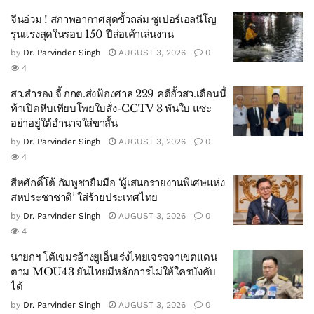
จีนอ่วม ! สภาพอากาศสุดขั้วถล่ม ซูเปอร์เอลนีโญ
รุนแรงสุดในรอบ 150 ปีส่อเค้าเล่นงาน
by
Dr. Parvinder Singh
AUGUST 3, 2026
0
4
สว.สำรอง จี้ กกต.ส่งฟ้องศาล 229 คดีฮั้วสว.เดือนนี้
ท้าเปิดหีบเทียบโพยใบสั่ง-CCTV 3 พันใบ แซะ
อย่าอยู่ใต้อำนาจใส่ขาสั้น
by
Dr. Parvinder Singh
AUGUST 3, 2026
0
4
สีหศักดิ์โต้ กัมพูชายืมมือ ‘ผู้เสนอรายงานพิเศษแห่ง
สหประชาชาติ’ ใส่ร้ายประเทศไทย
by
Dr. Parvinder Singh
AUGUST 3, 2026
0
4
นายกฯ โต้เขมรอ้างยูเอ็นเร่งไทยเจรจจาเขตแดน
ตาม MOU43 ยันไทยมีหลักการไม่ให้ใครบังคับ
ได้
by
Dr. Parvinder Singh
AUGUST 3, 2026
0