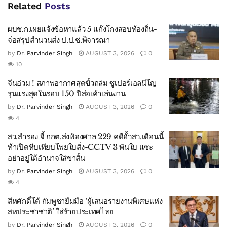
Related
Posts
ผบช.ก.เผยแจ้งข้อหาแล้ว 5 แก๊งโกงสอบท้องถิ่น-
จ่อสรุปสำนวนส่ง ป.ป.ช.พิจารณา
by
Dr. Parvinder Singh
AUGUST 3, 2026
0
10
จีนอ่วม ! สภาพอากาศสุดขั้วถล่ม ซูเปอร์เอลนีโญ
รุนแรงสุดในรอบ 150 ปีส่อเค้าเล่นงาน
by
Dr. Parvinder Singh
AUGUST 3, 2026
0
4
สว.สำรอง จี้ กกต.ส่งฟ้องศาล 229 คดีฮั้วสว.เดือนนี้
ท้าเปิดหีบเทียบโพยใบสั่ง-CCTV 3 พันใบ แซะ
อย่าอยู่ใต้อำนาจใส่ขาสั้น
by
Dr. Parvinder Singh
AUGUST 3, 2026
0
4
สีหศักดิ์โต้ กัมพูชายืมมือ ‘ผู้เสนอรายงานพิเศษแห่ง
สหประชาชาติ’ ใส่ร้ายประเทศไทย
by
Dr. Parvinder Singh
AUGUST 3, 2026
0