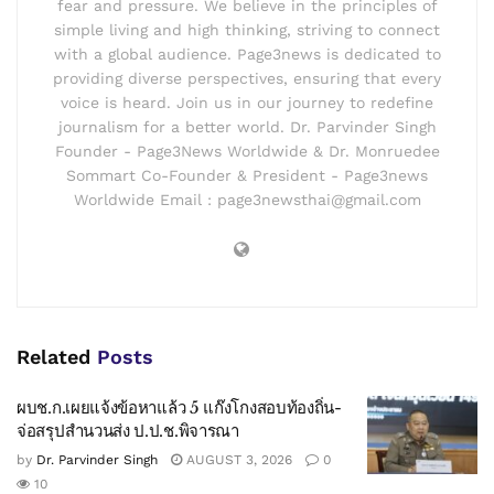
fear and pressure. We believe in the principles of
simple living and high thinking, striving to connect
with a global audience. Page3news is dedicated to
providing diverse perspectives, ensuring that every
voice is heard. Join us in our journey to redefine
journalism for a better world. Dr. Parvinder Singh
Founder - Page3News Worldwide & Dr. Monruedee
Sommart Co-Founder & President - Page3news
Worldwide Email : page3newsthai@gmail.com
Related
Posts
ผบช.ก.เผยแจ้งข้อหาแล้ว 5 แก๊งโกงสอบท้องถิ่น-
จ่อสรุปสำนวนส่ง ป.ป.ช.พิจารณา
by
Dr. Parvinder Singh
AUGUST 3, 2026
0
10