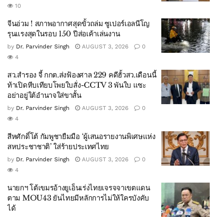
10
จีนอ่วม ! สภาพอากาศสุดขั้วถล่ม ซูเปอร์เอลนีโญ
รุนแรงสุดในรอบ 150 ปีส่อเค้าเล่นงาน
by
Dr. Parvinder Singh
AUGUST 3, 2026
0
4
สว.สำรอง จี้ กกต.ส่งฟ้องศาล 229 คดีฮั้วสว.เดือนนี้
ท้าเปิดหีบเทียบโพยใบสั่ง-CCTV 3 พันใบ แซะ
อย่าอยู่ใต้อำนาจใส่ขาสั้น
by
Dr. Parvinder Singh
AUGUST 3, 2026
0
4
สีหศักดิ์โต้ กัมพูชายืมมือ ‘ผู้เสนอรายงานพิเศษแห่ง
สหประชาชาติ’ ใส่ร้ายประเทศไทย
by
Dr. Parvinder Singh
AUGUST 3, 2026
0
4
นายกฯ โต้เขมรอ้างยูเอ็นเร่งไทยเจรจจาเขตแดน
ตาม MOU43 ยันไทยมีหลักการไม่ให้ใครบังคับ
ได้