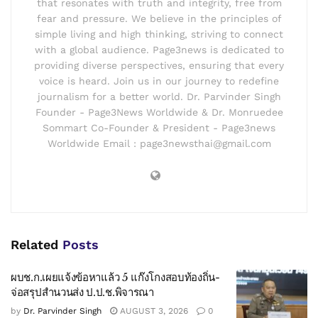
that resonates with truth and integrity, free from
fear and pressure. We believe in the principles of
simple living and high thinking, striving to connect
with a global audience. Page3news is dedicated to
providing diverse perspectives, ensuring that every
voice is heard. Join us in our journey to redefine
journalism for a better world. Dr. Parvinder Singh
Founder - Page3News Worldwide & Dr. Monruedee
Sommart Co-Founder & President - Page3news
Worldwide Email : page3newsthai@gmail.com
Related
Posts
ผบช.ก.เผยแจ้งข้อหาแล้ว 5 แก๊งโกงสอบท้องถิ่น-
จ่อสรุปสำนวนส่ง ป.ป.ช.พิจารณา
by
Dr. Parvinder Singh
AUGUST 3, 2026
0