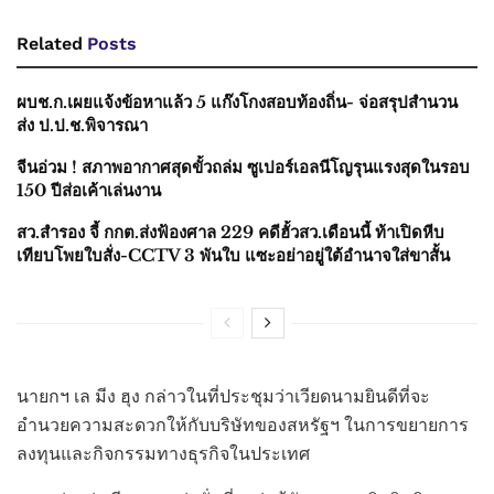
Related
Posts
ผบช.ก.เผยแจ้งข้อหาแล้ว 5 แก๊งโกงสอบท้องถิ่น- จ่อสรุปสำนวน
ส่ง ป.ป.ช.พิจารณา
จีนอ่วม ! สภาพอากาศสุดขั้วถล่ม ซูเปอร์เอลนีโญรุนแรงสุดในรอบ
150 ปีส่อเค้าเล่นงาน
สว.สำรอง จี้ กกต.ส่งฟ้องศาล 229 คดีฮั้วสว.เดือนนี้ ท้าเปิดหีบ
เทียบโพยใบสั่ง-CCTV 3 พันใบ แซะอย่าอยู่ใต้อำนาจใส่ขาสั้น
นายกฯ เล มีง ฮุง กล่าวในที่ประชุมว่าเวียดนามยินดีที่จะ
อำนวยความสะดวกให้กับบริษัทของสหรัฐฯ ในการขยายการ
ลงทุนและกิจกรรมทางธุรกิจในประเทศ