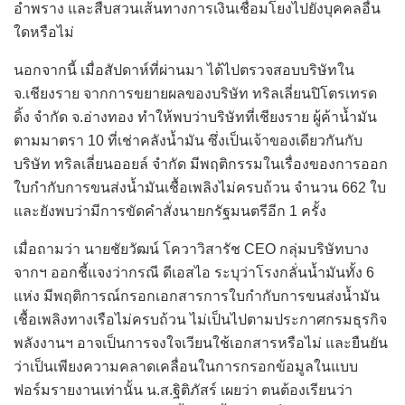
อำพราง และสืบสวนเส้นทางการเงินเชื่อมโยงไปยังบุคคลอื่น
ใดหรือไม่
นอกจากนี้ เมื่อสัปดาห์ที่ผ่านมา ได้ไปตรวจสอบบริษัทใน
จ.เชียงราย จากการขยายผลของบริษัท ทริลเลี่ยนปิโตรเทรด
ดิ้ง จำกัด จ.อ่างทอง ทำให้พบว่าบริษัทที่เชียงราย ผู้ค้าน้ำมัน
ตามมาตรา 10 ที่เช่าคลังน้ำมัน ซึ่งเป็นเจ้าของเดียวกันกับ
บริษัท ทริลเลี่ยนออยล์ จำกัด มีพฤติกรรมในเรื่องของการออก
ใบกำกับการขนส่งน้ำมันเชื้อเพลิงไม่ครบถ้วน จำนวน 662 ใบ
และยังพบว่ามีการขัดคำสั่งนายกรัฐมนตรีอีก 1 ครั้ง
เมื่อถามว่า นายชัยวัฒน์ โควาวิสารัช CEO กลุ่มบริษัทบาง
จากฯ ออกชี้แจงว่ากรณี ดีเอสไอ ระบุว่าโรงกลั่นน้ำมันทั้ง 6
แห่ง มีพฤติการณ์กรอกเอกสารการใบกำกับการขนส่งน้ำมัน
เชื้อเพลิงทางเรือไม่ครบถ้วน ไม่เป็นไปตามประกาศกรมธุรกิจ
พลังงานฯ อาจเป็นการจงใจเวียนใช้เอกสารหรือไม่ และยืนยัน
ว่าเป็นเพียงความคลาดเคลื่อนในการกรอกข้อมูลในแบบ
ฟอร์มรายงานเท่านั้น น.ส.ฐิติภัสร์ เผยว่า ตนต้องเรียนว่า