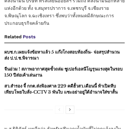
คลังน้ำมัน บริษัท ทริลเลี่ยนออยล์ฯ รวมถึง คลังน้ำมันอีกหลาย
แห่งอีกด้วย ทั้ง จ.สมุทรปราการ จ.เพชรบุรี จ.เชียงราย
จ.พิษณุโลก จ.ฉะเชิงเทรา ซึ่งพบว่าทั้งหมดมีลักษณะการ
ประกอบธุรกิจคล้ายกัน
Related
Posts
ผบช.ก.เผยแจ้งข้อหาแล้ว 5 แก๊งโกงสอบท้องถิ่น- จ่อสรุปสำนวน
ส่ง ป.ป.ช.พิจารณา
จีนอ่วม ! สภาพอากาศสุดขั้วถล่ม ซูเปอร์เอลนีโญรุนแรงสุดในรอบ
150 ปีส่อเค้าเล่นงาน
สว.สำรอง จี้ กกต.ส่งฟ้องศาล 229 คดีฮั้วสว.เดือนนี้ ท้าเปิดหีบ
เทียบโพยใบสั่ง-CCTV 3 พันใบ แซะอย่าอยู่ใต้อำนาจใส่ขาสั้น
น.ส.ฐิติภัสร์ เผยอีกว่า สำหรับปริมาณน้ำมันที่ไม่ถูกแจ้งลงใน