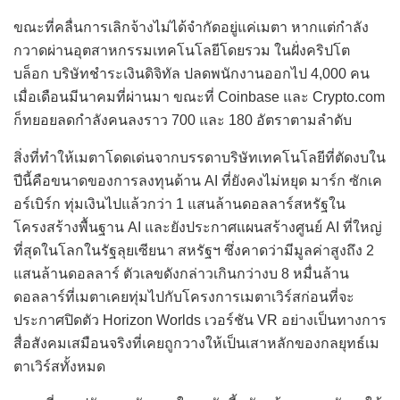
ขณะที่คลื่นการเลิกจ้างไม่ได้จำกัดอยู่แค่เมตา หากแต่กำลัง
กวาดผ่านอุตสาหกรรมเทคโนโลยีโดยรวม ในฝั่งคริปโต
บล็อก บริษัทชำระเงินดิจิทัล ปลดพนักงานออกไป 4,000 คน
เมื่อเดือนมีนาคมที่ผ่านมา ขณะที่ Coinbase และ Crypto.com
ก็ทยอยลดกำลังคนลงราว 700 และ 180 อัตราตามลำดับ
สิ่งที่ทำให้เมตาโดดเด่นจากบรรดาบริษัทเทคโนโลยีที่ตัดงบใน
ปีนี้คือขนาดของการลงทุนด้าน AI ที่ยังคงไม่หยุด มาร์ก ซักเค
อร์เบิร์ก ทุ่มเงินไปแล้วกว่า 1 แสนล้านดอลลาร์สหรัฐใน
โครงสร้างพื้นฐาน AI และยังประกาศแผนสร้างศูนย์ AI ที่ใหญ่
ที่สุดในโลกในรัฐลุยเซียนา สหรัฐฯ ซึ่งคาดว่ามีมูลค่าสูงถึง 2
แสนล้านดอลลาร์ ตัวเลขดังกล่าวเกินกว่างบ 8 หมื่นล้าน
ดอลลาร์ที่เมตาเคยทุ่มไปกับโครงการเมตาเวิร์สก่อนที่จะ
ประกาศปิดตัว Horizon Worlds เวอร์ชัน VR อย่างเป็นทางการ
สื่อสังคมเสมือนจริงที่เคยถูกวางให้เป็นเสาหลักของกลยุทธ์เม
ตาเวิร์สทั้งหมด