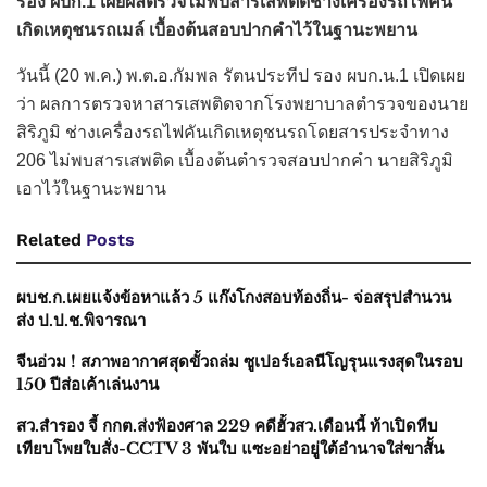
รอง ผบก.1 เผยผลตรวจไม่พบสารเสพติดช่างเครื่องรถไฟคัน
เกิดเหตุชนรถเมล์ เบื้องต้นสอบปากคำไว้ในฐานะพยาน
วันนี้ (20 พ.ค.) พ.ต.อ.กัมพล รัตนประทีป รอง ผบก.น.1 เปิดเผย
ว่า ผลการตรวจหาสารเสพติดจากโรงพยาบาลตำรวจของนาย
สิริภูมิ ช่างเครื่องรถไฟคันเกิดเหตุชนรถโดยสารประจำทาง
206 ไม่พบสารเสพติด เบื้องต้นตำรวจสอบปากคำ นายสิริภูมิ
เอาไว้ในฐานะพยาน
Related
Posts
ผบช.ก.เผยแจ้งข้อหาแล้ว 5 แก๊งโกงสอบท้องถิ่น- จ่อสรุปสำนวน
ส่ง ป.ป.ช.พิจารณา
จีนอ่วม ! สภาพอากาศสุดขั้วถล่ม ซูเปอร์เอลนีโญรุนแรงสุดในรอบ
150 ปีส่อเค้าเล่นงาน
สว.สำรอง จี้ กกต.ส่งฟ้องศาล 229 คดีฮั้วสว.เดือนนี้ ท้าเปิดหีบ
เทียบโพยใบสั่ง-CCTV 3 พันใบ แซะอย่าอยู่ใต้อำนาจใส่ขาสั้น