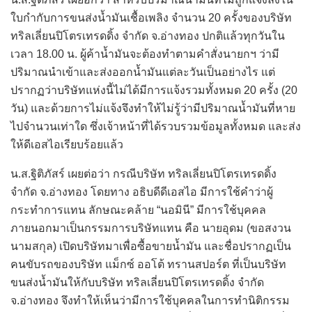
ใบกำกับการขนส่งน้ำมันเชื้อเพลิง จำนวน 20 ครั้งของบริษัท
ทริลเลี่ยนปิโตรเทรดดิ้ง จำกัด จ.อ่างทอง ปกติแล้วทุกวันใน
เวลา 18.00 น. ผู้ค้าน้ำมันจะต้องทำตามคำสั่งนายกฯ ว่ามี
ปริมาณนำเข้าและส่งออกน้ำมันแต่ละวันเป็นอย่างไร แต่
ปรากฏว่าบริษัทแห่งนี้ไม่ได้มีการแจ้งรวมทั้งหมด 20 ครั้ง (20
วัน) และด้วยการไม่แจ้งจึงทำให้ไม่รู้ว่ามีปริมาณน้ำมันที่หาย
ไปจำนวนเท่าใด ซึ่งเจ้าหน้าที่ได้รวบรวมข้อมูลทั้งหมด และส่ง
ให้ดีเอสไอเรียบร้อยแล้ว
น.ส.ฐิติภัสร์ เผยต่อว่า กรณีบริษัท ทริลเลี่ยนปิโตรเทรดดิ้ง
จำกัด จ.อ่างทอง โดยทาง อธิบดีดีเอสไอ มีการใช้คำว่าผู้
กระทำการแทน ลักษณะคล้าย “นอมินี” มีการใช้บุคคล
ภายนอกมาเป็นกรรมการบริษัทแทน คือ นายอุดม (ขอสงวน
นามสกุล) เปิดบริษัทมาเพื่อซื้อขายน้ำมัน และชื่อปรากฏเป็น
คนขับรถของบริษัท แม็กซ์ ออโต้ ทรานสปอร์ต ที่เป็นบริษัท
ขนส่งน้ำมันให้กับบริษัท ทริลเลี่ยนปิโตรเทรดดิ้ง จำกัด
จ.อ่างทอง จึงทำให้เห็นว่ามีการใช้บุคคลในการทำนิติกรรม