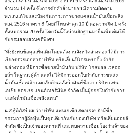
ส่งออกน้ำมัน เดือน มี.ค.69 จำนวน 6 ครั้ง และเดือน เม.ย.69
จำนวน 14 ครั้ง ซึ่งการขัดคำสั่งนายกฯ มีความผิดตาม
พ.ร.ก.แก้ไขและป้องกันภาวะการขาดแคลนน้ำมันเชื้อเพลิง
พ.ศ. 2516 มาตรา 8 โดยมีโทษจำคุก 10 ปี ต่อความผิด 1 ครั้ง
ทั้งหมดรวม 20 ครั้ง โดยวันนี้จึงนำหลักฐานมายื่นเพิ่มเติมให้
กับกรมสอบสวนคดีพิเศษ
“ทั้งยังพบข้อมูลเพิ่มเติมโดยพลังงานจังหวัดอ่างทอง ได้มีการ
เรียกตรวจเอกสาร บริษัท ทริลเลี่ยนปิโตรเทรดดิ้ง จำกัด
จ.อ่างทอง ที่มีการซื้อขายน้ำมันกับ บริษัท โกลบอล เวลออ
ยล์ฯ ในฐานะผู้ค้า และไม่ได้มีการออกใบกำกับการขนส่ง
น้ำมันเชื้อเพลิง แต่กลับเป็นคลังน้ำมันที่ชื่อว่า บริษัท แพน
เอเชีย สตอเรจ แอนด์เทอร์มินัล จำกัด เป็นผู้ออกใบกำกับการ
ขนส่งน้ำมันเชื้อเพลิงแทน”
น.ส.ฐิติภัสร์ เผยว่า บริษัท แพนเอเชีย สตอเรจฯ ยังมีชื่อ
กรรมการผู้ถือหุ้นเป็นชุดเดียวกันกับของบริษัท ทริลเลี่ยนออยล์
จำกัด ซึ่งเป็นเจ้าของสถานที่ และพบความเชื่อมโยงว่าเจ้าของ