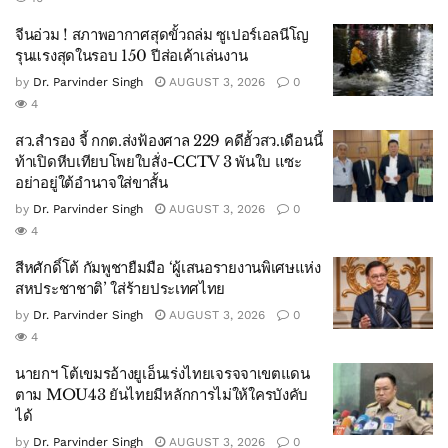
จีนอ่วม ! สภาพอากาศสุดขั้วถล่ม ซูเปอร์เอลนีโญ
รุนแรงสุดในรอบ 150 ปีส่อเค้าเล่นงาน
by
Dr. Parvinder Singh
AUGUST 3, 2026
0
4
สว.สำรอง จี้ กกต.ส่งฟ้องศาล 229 คดีฮั้วสว.เดือนนี้
ท้าเปิดหีบเทียบโพยใบสั่ง-CCTV 3 พันใบ แซะ
อย่าอยู่ใต้อำนาจใส่ขาสั้น
by
Dr. Parvinder Singh
AUGUST 3, 2026
0
4
สีหศักดิ์โต้ กัมพูชายืมมือ ‘ผู้เสนอรายงานพิเศษแห่ง
สหประชาชาติ’ ใส่ร้ายประเทศไทย
by
Dr. Parvinder Singh
AUGUST 3, 2026
0
4
นายกฯ โต้เขมรอ้างยูเอ็นเร่งไทยเจรจจาเขตแดน
ตาม MOU43 ยันไทยมีหลักการไม่ให้ใครบังคับ
ได้
by
Dr. Parvinder Singh
AUGUST 3, 2026
0