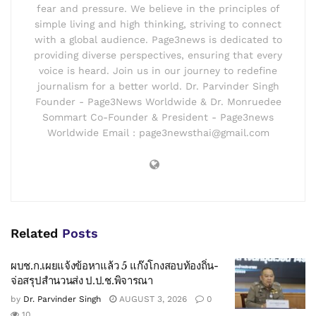
fear and pressure. We believe in the principles of
simple living and high thinking, striving to connect
with a global audience. Page3news is dedicated to
providing diverse perspectives, ensuring that every
voice is heard. Join us in our journey to redefine
journalism for a better world. Dr. Parvinder Singh
Founder - Page3News Worldwide & Dr. Monruedee
Sommart Co-Founder & President - Page3news
Worldwide Email : page3newsthai@gmail.com
Related
Posts
ผบช.ก.เผยแจ้งข้อหาแล้ว 5 แก๊งโกงสอบท้องถิ่น-
จ่อสรุปสำนวนส่ง ป.ป.ช.พิจารณา
by
Dr. Parvinder Singh
AUGUST 3, 2026
0
10