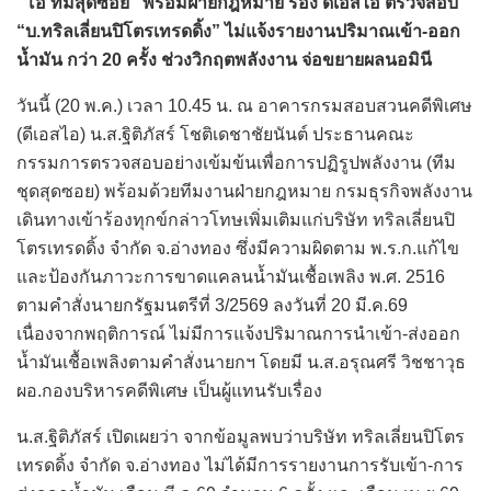
“โอ๋ ทีมสุดซอย” พร้อมฝ่ายกฎหมาย ร้อง ดีเอสไอ ตรวจสอบ
“บ.ทริลเลี่ยนปิโตรเทรดดิ้ง” ไม่แจ้งรายงานปริมาณ
เข้า-ออก
น้ำมัน กว่า 20 ครั้ง ช่วงวิกฤตพลังงาน จ่อขยายผลนอมินี
วันนี้ (20 พ.ค.) เวลา 10.45 น. ณ อาคารกรมสอบสวนคดีพิเศษ
(ดีเอสไอ) น.ส.ฐิติภัสร์ โชติเดชาชัยนันต์ ประธานคณะ
กรรมการตรวจสอบอย่างเข้มข้นเพื่อการปฏิรูปพลังงาน (ทีม
ชุดสุดซอย) พร้อมด้วยทีมงานฝ่ายกฎหมาย กรมธุรกิจพลังงาน
เดินทางเข้าร้องทุกข์กล่าวโทษเพิ่มเติมแก่บริษัท ทริลเลี่ยนปิ
โตรเทรดดิ้ง จำกัด จ.อ่างทอง ซึ่งมีความผิดตาม พ.ร.ก.แก้ไข
และป้องกันภาวะการขาดแคลนน้ำมันเชื้อเพลิง พ.ศ. 2516
ตามคำสั่งนายกรัฐมนตรีที่ 3/2569 ลงวันที่ 20 มี.ค.69
เนื่องจากพฤติการณ์ ไม่มีการแจ้งปริมาณการนำเข้า-ส่งออก
น้ำมันเชื้อเพลิงตามคำสั่งนายกฯ โดยมี น.ส.อรุณศรี วิชชาวุธ
ผอ.กองบริหารคดีพิเศษ เป็นผู้แทนรับเรื่อง
น.ส.ฐิติภัสร์ เปิดเผยว่า จากข้อมูลพบว่าบริษัท ทริลเลี่ยนปิโตร
เทรดดิ้ง จำกัด จ.อ่างทอง ไม่ได้มีการรายงานการรับเข้า-การ