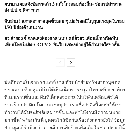
ผบช.ก.เผยแจ้งข้อหาแล้ว 5 แก๊งโกงสอบท้องถิ่น- จ่อสรุปสำนวน
ส่ง ป.ป.ช.พิจารณา
จีนอ่วม ! สภาพอากาศสุดขั้วถล่ม ซูเปอร์เอลนีโญรุนแรงสุดในรอบ
150 ปีส่อเค้าเล่นงาน
สว.สำรอง จี้ กกต.ส่งฟ้องศาล 229 คดีฮั้วสว.เดือนนี้ ท้าเปิดหีบ
เทียบโพยใบสั่ง-CCTV 3 พันใบ แซะอย่าอยู่ใต้อำนาจใส่ขาสั้น
บันทึกภายในจาก จาเนลล์ เกล หัวหน้าฝ่ายทรัพยากรบุคคล
ของเมตา ซึ่งบลูมเบิร์กได้เห็นเนื้อหา ระบุว่าโครงสร้างองค์กร
ที่แบนราบขึ้นและทีมที่เล็กลงจะช่วยให้บริษัทเคลื่อนตัวได้
รวดเร็วกว่าเดิม โดย เกล ระบุว่า “เราเชื่อว่าสิ่งนี้จะทำให้เรา
ทำงานได้มีประสิทธิผลมากขึ้น และทำให้งานมีความหมาย
มากขึ้น” พร้อมกันนี้ บุคคลใกล้ชิดกับเรื่องดังกล่าวยังให้ข้อมูล
กับบลูมเบิร์กด้วยว่า อาจมีการเลิกจ้างเพิ่มเติมในช่วงปลายปีนี้