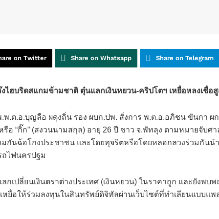
hare on Twitter
Share on Whatsapp
Share on Telegram
ไฮบริดสแกมข้ามชาติ ตุ๋นแลกเงินหยวน-คริปโตฯ เหยื่อหลงเชื่อสู
ปพ.พ.ต.อ.บุญลือ ผดุงถิ่น รอง ผบก.ปพ. สั่งการ พ.ต.อ.อภิชน ขันกา ผ
ือ “กิ๊ก” (สงวนนามสกุล) อายุ 26 ปี ชาว จ.พัทลุง ตามหมายจับศาลอ
มกันฉ้อโกงประชาชน และโดยทุจริตหรือโดยหลอกลวงร่วมกันนำเข้าส
นีรถไฟนครปฐม
วงแลกเปลี่ยนเงินตราต่างประเทศ (เงินหยวน) ในราคาถูก และยังพบ
อให้ร่วมลงทุนในสินทรัพย์ดิจิทัลผ่านเว็บไซต์ที่ทำเลียนแบบแพลตฟ