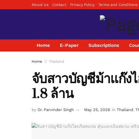
About Us
Contact
Privacy Policy
Terms and Conditions
Home
E-Paper
Subscriptions
Coun
Home
Thailand
จับสาวบัญชีม้าแก๊ง
1.8 ล้าน
by
Dr. Parvinder Singh
May 25, 2026
in
Thailand
,
Th