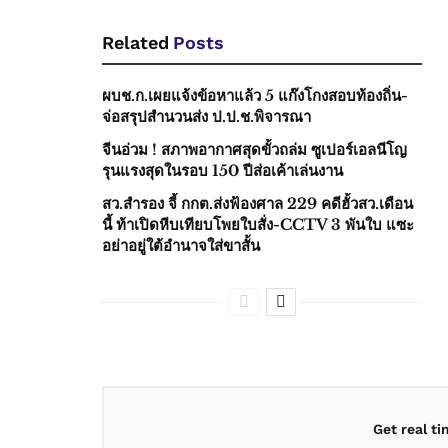
Related
Posts
ผบช.ก.เผยแจ้งข้อหาแล้ว 5 แก๊งโกงสอบท้องถิ่น-
จ่อสรุปสำนวนส่ง ป.ป.ช.พิจารณา
จีนอ่วม ! สภาพอากาศสุดขั้วถล่ม ซูเปอร์เอลนีโญ
รุนแรงสุดในรอบ 150 ปีส่อเค้าเล่นงาน
สว.สำรอง จี้ กกต.ส่งฟ้องศาล 229 คดีฮั้วสว.เดือน
นี้ ท้าเปิดหีบเทียบโพยใบสั่ง-CCTV 3 พันใบ แซะ
อย่าอยู่ใต้อำนาจใส่ขาสั้น
Get real t