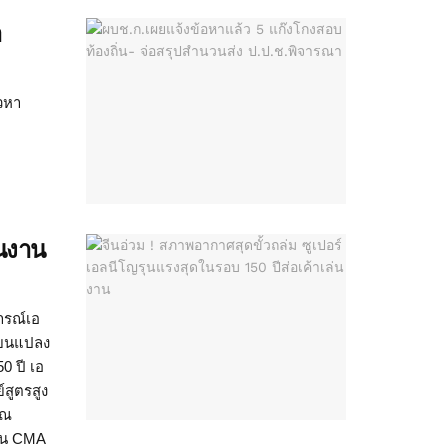
า
าวหา
่นงาน
ารณ์เอ
ี่ยนแปลง
0 ปี เอ
สูตรสูง
วณ
ายน CMA