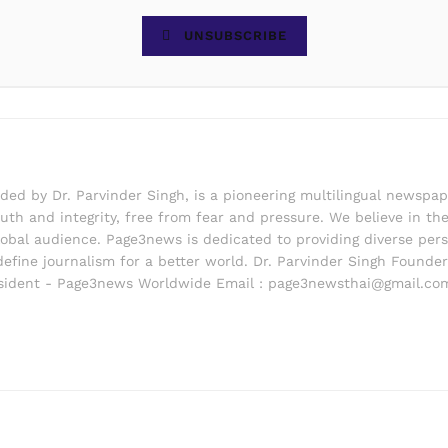
UNSUBSCRIBE
d by Dr. Parvinder Singh, is a pioneering multilingual newspape
th and integrity, free from fear and pressure. We believe in the 
lobal audience. Page3news is dedicated to providing diverse pers
edefine journalism for a better world. Dr. Parvinder Singh Foun
ident - Page3news Worldwide Email : page3newsthai@gmail.co