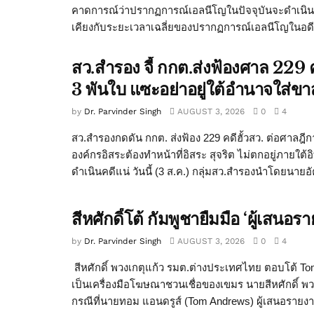
คาดการณ์ว่าปรากฏการณ์เอลนีโญในปัจจุบันจะดำเนินต
เคียงกับระยะเวลาเฉลี่ยของปรากฏการณ์เอลนีโญในอดีต ซ
สว.สำรอง จี้ กกต.ส่งฟ้องศาล 229 ค
3 พันใบ แซะอย่าอยู่ใต้อำนาจใส่ขาส
by
Dr. Parvinder Singh
AUGUST 3, 2026
0
4
สว.สำรองกดดัน กกต. ส่งฟ้อง 229 คดีฮั้วสว. ต่อศาลฎีก
องค์กรอิสระต้องทำหน้าที่อิสระ สุจริต ไม่ตกอยู่ภายใต้
ดำเนินคดีแน่ วันนี้ (3 ส.ค.) กลุ่มสว.สำรองนำโดยนายอั
สีหศักดิ์โต้ กัมพูชายืมมือ ‘ผู้เส
by
Dr. Parvinder Singh
AUGUST 3, 2026
0
4
สีหศักดิ์ พวงเกตุแก้ว รมต.ต่างประเทศไทย ตอบโต้ T
เป็นเครื่องมือโฆษณาชวนเชื่อของเขมร นายสีหศักดิ์ พว
กรณีที่นายทอม แอนดรูส์ (Tom Andrews) ผู้เสนอรายง