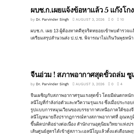
ผบช.ก.เผยแจ้งข้อหาแล้ว 5 แก๊งโกง
by
Dr. Parvinder Singh
AUGUST 3, 2026
0
10
ผบช.ก. เผย 13 ผู้ต้องหาคดีทุจริตทยอยเข้าพบตำรวจแล้ว
เตรียมสรุปสำนวนส่ง ป.ป.ช. พิจารณาไม่เกินวันพุธหน้า ว
จีนอ่วม ! สภาพอากาศสุดขั้วถล่ม ซ
by
Dr. Parvinder Singh
AUGUST 3, 2026
0
4
จีนเผชิญกับสภาพอากาศรุนแรงสุดขั้ว โดยมีฝนตกหนั
ลนีโญที่กำลังก่อตัวและทวีความรุนแรง ซึ่งเมื่อประก
รูปแบบการหมุนเวียนของบรรยากาศเหนือภาคใต้ของจีน 
ลนีโญหมายถึงปรากฏการณ์ทางสภาพอากาศที่ อุณหภูมิ
ขึ้นผิดปกติอย่างต่อเนื่อง สำนักงานอุตุนิยมวิทยาแ
เส้นศูนย์สูตรได้เข้าสู่สภาวะเอลนีโญแล้วตั้งแต่เดือน