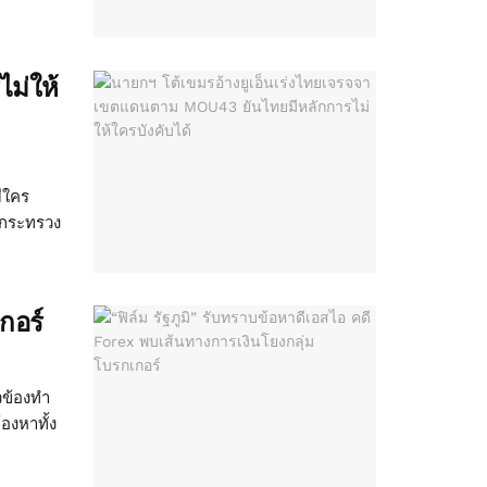
ม่ให้
ีใคร
ี่กระทรวง
กอร์
วข้องทำ
งหาทั้ง