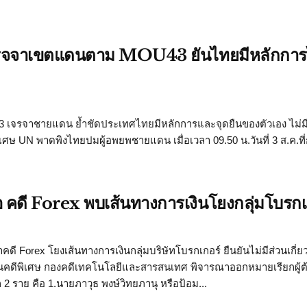
ยเจรจจาเขตแดนตาม MOU43 ยันไทยมีหลักการไ
ยู 43 เจรจาชายแดน ย้ำชัดประเทศไทยมีหลักการและจุดยืนของตัวเอง ไม่ม
พิเศษ UN พาดพิงไทยปมผู้อพยพชายแดน เมื่อเวลา 09.50 น.วันที่ 3 ส.ค.ท
สไอ คดี Forex พบเส้นทางการเงินโยงกลุ่มโบรกเ
คดี Forex โยงเส้นทางการเงินกลุ่มบริษัทโบรกเกอร์ ยืนยันไม่มีส่วนเกี่ย
ดีพิเศษ กองคดีเทคโนโลยีและสารสนเทศ พิจารณาออกหมายเรียกผู้ต้อ
 2 ราย คือ 1.นายภาวุธ พงษ์วิทยภานุ หรือป้อม...