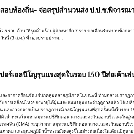
สอบท้องถิ่น- จ่อสรุปสำนวนส่ง ป.ป.ช.พิจารณ
 5 ราย ด้าน "ธีรุตม์" พร้อมผู้ต้องหาอีก 7 ราย ขอเลื่อนรับทราบข้อกล่
ันนี้ (3 ส.ค.) ที่ กองปราบปราม...
ูเปอร์เอลนีโญรุนแรงสุดในรอบ 150 ปีส่อเค้าเล
กและอากาศร้อนจัดแผ่ปกคลุมหลายภูมิภาคในขณะนี้ ท่ามกลางปรากฏก
อบกับการเคลื่อนไหวของพายุไต้ฝุ่นและลมมรสุมประจำฤดูกาลแล้ว ได้เปล
และอาจกลายเป็นปรากฏการณ์เอลนีโญรุนแรงที่สุดครั้งหนึ่งในรอบ 15
ผิวน้ำทะเลในมหาสมุทรแปซิฟิกตอนกลางและตะวันออกบริเวณเส้นศูนย์
ห่งประเทศจีน (CMA) ระบุว่า มหาสมุทรแปซิฟิกตอนกลางและตะวันออกบริเ
พฤษภาคม และอุณหภูมิผิวน้ำทะเลยังคงสูงขึ้นอย่างต่อเนื่องในเดือนมิถุน