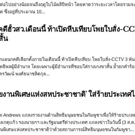
่อไปอย่างน้อยจนถึงฤดูใบไม้ผลิปีหน้า โดยคาดว่าระยะเวลาโดยรวมจะ
ึ่งอยู่ที่ประมาณ 10...
ดีฮั้วสว.เดือนนี้ ท้าเปิดหีบเทียบโพยใบสั่ง-
ั้น
าแผนกคดีเลือกตั้งภายในเดือนนี้ ท้าเปิดหีบเทียบ โพยใบสั่ง-CCTV 3 พั
อิทธิพลผู้มีอำนาจ โดยเฉพาะผู้มีอำนาจที่ชอบใส่กางเกงขาสั้น ย้ำยกคำร้อ
ครวัฒน์ พงศ์ธนาชลิตกุล...
นอรายงานพิเศษแห่งสหประชาชาติ’ ใส่ร้ายประเทศ
om Andrews แถลงรายงานด้านสิทธิมนุษยชนในกัมพูชาเพื่อให้ร้ายประเ
งเกตุแก้ว รองนายกฯ และรัฐมนตรีต่างประเทศ แถลงข่าวในวันนี้ (3 ส.ค.
านพิเศษแห่งสหประชาชาติว่าด้วยสถานการณ์สิทธิมนุษยชนในกัมพูชา...