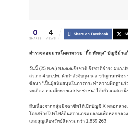
0
4
Share on Facebook
S
SHARES
VIEWS
ตำรวจคอมมานโดตามรวบ “กิ๊ก พัทลุง” บัญชีม้าแก๊ง
วันนี้ (25 พ.ค.) พล.ต.ต.ธีรชาติ ธีรชาติธำรง ผบก.
สว.กก.4 บก.ปพ. นำกำลังจับกุม น.ส.ขวัญกนกพัชร หร
ข้อหา “เป็นผู้สนับสนุนในการกระทำความผิดฐานร่ว
จะเกิดความเสียหายแก่ประชาชน” ได้บริเวณสถา
สืบเนื่องจากกลุ่มมิจฉาชีพได้เปิดบัญชี X หลอกล
โดยสร้างโปรไฟล์อินสตาแกรมปลอมเพื่อหลอกลวงเหยื่
และสูญเสียทรัพย์สินรวมกว่า 1,839,263