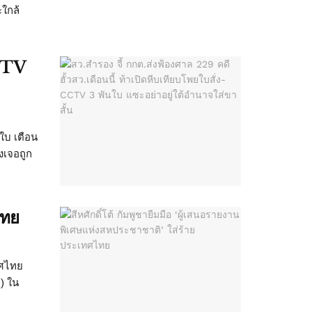
ใกล้
CCTV
นใบ เตือน
งเจอถูก
ไทย
ทศไทย
) ใน