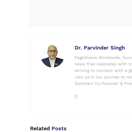
Dr. Parvinder Singh
Page3news Worldwide, founde
news that resonates with tru
striving to connect with a g
Join us in our journey to r
Sommart Co-Founder & Pres
Related
Posts