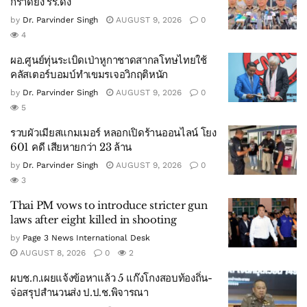
กราดยิง รร.ดัง
by
Dr. Parvinder Singh
AUGUST 9, 2026
0
4
ผอ.ศูนย์ทุ่นระเบิดเป่าหูกาชาดสากลโทษไทยใช้
คลัสเตอร์บอมบ์ทำเขมรเจอวิกฤติหนัก
by
Dr. Parvinder Singh
AUGUST 9, 2026
0
5
รวบผัวเมียสแกมเมอร์ หลอกเปิดร้านออนไลน์ โยง
601 คดี เสียหายกว่า 23 ล้าน
by
Dr. Parvinder Singh
AUGUST 9, 2026
0
3
Thai PM vows to introduce stricter gun
laws after eight killed in shooting
by
Page 3 News International Desk
AUGUST 8, 2026
0
2
ผบช.ก.เผยแจ้งข้อหาแล้ว 5 แก๊งโกงสอบท้องถิ่น-
จ่อสรุปสำนวนส่ง ป.ป.ช.พิจารณา