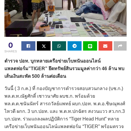
0
SHARES
ตำรวจ ปอท. บุกทลายเครือข่ายเว็บพนันออนไลน์
แพลตฟอร์ม”TIGER” ยึดทรัพย์สินรวมมูลค่ากว่า 46 ล้าน พบ
เส้นเงินสะพัด 500 ล้านต่อเดือน
วันนี้ ( 3 ก.ค.) ที่ กองบัญชาการตำรวจสอบสวนกลาง (บช.ก.)
พล.ต.ท.ณัฐศักดิ์ เชาวนาศัย ผบช.ก. พร้อมด้วย
พล.ต.ต.ชนันนัทร์ สารถวัลย์แพทย์ ผบก.ปอท. พ.ต.อ.ชิษณุพงศ์
ไหวดี ผกก. 3 บก.ปอท. และ พ.ต.ท.ปกฉัตร สงวนแวว สว.กก.3
บก.ปอท. ร่วมแถลงผลปฏิบัติการ “Tiger Head Hunt” ทลาย
เครือข่ายเว็บพนันออนไลน์แพลตฟอร์ม “TIGER” พร้อมตรวจ