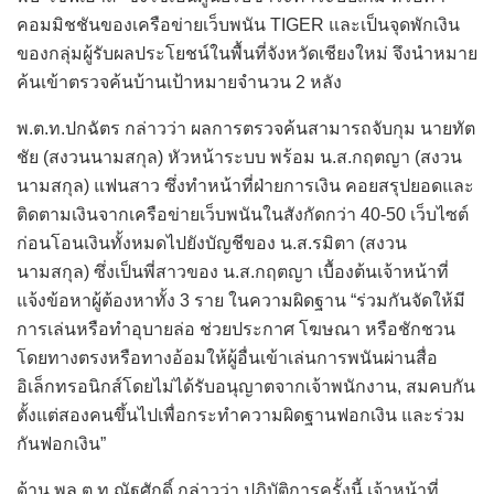
คอมมิชชันของเครือข่ายเว็บพนัน TIGER และเป็นจุดพักเงิน
ของกลุ่มผู้รับผลประโยชน์ในพื้นที่จังหวัดเชียงใหม่ จึงนำหมาย
ค้นเข้าตรวจค้นบ้านเป้าหมายจำนวน 2 หลัง
พ.ต.ท.ปกฉัตร กล่าวว่า ผลการตรวจค้นสามารถจับกุม นายทัต
ชัย (สงวนนามสกุล) หัวหน้าระบบ พร้อม น.ส.กฤตญา (สงวน
นามสกุล) แฟนสาว ซึ่งทำหน้าที่ฝ่ายการเงิน คอยสรุปยอดและ
ติดตามเงินจากเครือข่ายเว็บพนันในสังกัดกว่า 40-50 เว็บไซต์
ก่อนโอนเงินทั้งหมดไปยังบัญชีของ น.ส.รมิตา (สงวน
นามสกุล) ซึ่งเป็นพี่สาวของ น.ส.กฤตญา เบื้องต้นเจ้าหน้าที่
แจ้งข้อหาผู้ต้องหาทั้ง 3 ราย ในความผิดฐาน “ร่วมกันจัดให้มี
การเล่นหรือทำอุบายล่อ ช่วยประกาศ โฆษณา หรือชักชวน
โดยทางตรงหรือทางอ้อมให้ผู้อื่นเข้าเล่นการพนันผ่านสื่อ
อิเล็กทรอนิกส์โดยไม่ได้รับอนุญาตจากเจ้าพนักงาน, สมคบกัน
ตั้งแต่สองคนขึ้นไปเพื่อกระทำความผิดฐานฟอกเงิน และร่วม
กันฟอกเงิน”
ด้าน พล.ต.ท.ณัฐศักดิ์ กล่าวว่า ปฏิบัติการครั้งนี้ เจ้าหน้าที่