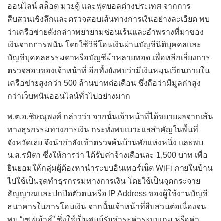
ออนไลน์ สล็อต มวยตู้ และฟุตบอลต่างประเทศ จากการ
สืบสวนเชิงลึกและตรวจสอบเส้นทางการเงินอย่างละเอียด พบ
ว่าเครือข่ายดังกล่าวพยายามซ่อนเร้นและอำพรางที่มาของ
เงินจากการพนัน โดยใช้วิธีโอนเงินผ่านบัญชีนิติบุคคลและ
บัญชีบุคคลธรรมดาหรือบัญชีม้าหลายทอด เพื่อหลีกเลี่ยงการ
ตรวจสอบของเจ้าหน้าที่ อีกทั้งยังพบว่ามีเงินหมุนเวียนภายใน
เครือข่ายสูงกว่า 500 ล้านบาทต่อเดือน ซึ่งถือว่ามีมูลค่าสูง
กว่าเว็บพนันออนไลน์ทั่วไปอย่างมาก
พ.ต.อ.ชิษณุพงศ์ กล่าวว่า จากนั้นเจ้าหน้าที่ได้ขยายผลจากเส้น
ทางธุรกรรมทางการเงิน กระทั่งพบเบาะแสสำคัญในพื้นที่
จังหวัดเลย จึงนำกำลังเข้าตรวจค้นบ้านพักแห่งหนึ่ง และพบ
น.ส.รมิตา ซึ่งให้การว่า ได้รับค่าจ้างเดือนละ 1,500 บาท เพื่อ
ยินยอมให้กลุ่มผู้ต้องหานำระบบอินเทอร์เน็ต WiFi ภายในบ้าน
ไปใช้เป็นจุดทำธุรกรรมทางการเงิน โดยใช้เป็นจุดกระจาย
สัญญาณและปกปิดตัวตนหรือ IP Address ของผู้ใช้งานบัญชี
ธนาคารในการโอนเงิน จากนั้นเจ้าหน้าที่สืบสวนต่อเนื่องจน
พบ “เซฟเฮ้าส์” ซึ่งใช้เป็นศูนย์รับชำระค่าระบบเกม หรือค่า