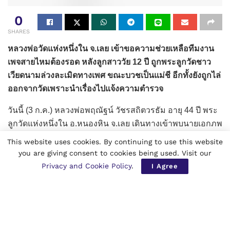
0
SHARES
หลวงพ่อวัดแห่งหนึ่งใน จ.เลย เข้าขอความช่วยเหลือทีมงาน
เพจสายไหมต้องรอด หลังลูกสาววัย 12 ปี ถูกพระลูกวัดชาว
เวียดนามล่วงละเมิดทางเพศ ขณะบวชเป็นแม่ชี อีกทั้งยังถูกไล่
ออกจากวัดเพราะนำเรื่องไปแจ้งความตำรวจ
วันนี้ (3 ก.ค.) หลวงพ่อพฤณัฐน์ วัชรสถิตวรธัม อายุ 44 ปี พระ
ลูกวัดแห่งหนึ่งใน อ.หนองหิน จ.เลย เดินทางเข้าพบนายเอกภพ
เหลืองประเสริฐ ผู้ก่อตั้งเพจสายไหมต้องรอด เพื่อร้องเรียนและ
This website uses cookies. By continuing to use this website
ขอให้ช่วยติดตามความคืบหน้าคดี หลังลูกสาวอายุ 12 ขวบ
you are giving consent to cookies being used. Visit our
ซึ่งบวชเป็นแม่ชีอยู่ภายในวัดบวชเป็นแม่ชีอยู่ภายในวัดดัง
Privacy and Cookie Policy
.
I Agree
กล่าว ถูกพระซีตัน พระภิกษุสงฆ์ชาวเวียดนามล่วงละเมิดทาง
เพศภายในกุฏิ โดยเหตุการณ์ดังกล่าวเกิดขึ้นเมื่อช่วงค่ำของ
วันที่ 29 พ.ค.ที่ผ่านมา
Related
Posts