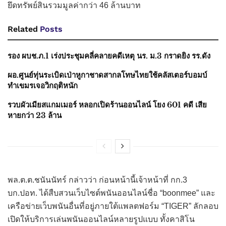
ยึดทรัพย์สินรวมมูลค่ากว่า 46 ล้านบาท
Related
Posts
รอง ผบช.ภ.1 เร่งประชุมคลี่คลายคดีเหตุ นร. ม.3 กราดยิง รร.ดัง
ผอ.ศูนย์ทุ่นระเบิดเป่าหูกาชาดสากลโทษไทยใช้คลัสเตอร์บอมบ์
ทำเขมรเจอวิกฤติหนัก
รวบผัวเมียสแกมเมอร์ หลอกเปิดร้านออนไลน์ โยง 601 คดี เสีย
หายกว่า 23 ล้าน
พล.ต.ต.ชนันนัทร์ กล่าวว่า ก่อนหน้านี้เจ้าหน้าที่ กก.3
บก.ปอท. ได้สืบสวนเว็บไซต์พนันออนไลน์ชื่อ “boonmee” และ
เครือข่ายเว็บพนันอื่นที่อยู่ภายใต้แพลตฟอร์ม “TIGER” ลักลอบ
เปิดให้บริการเล่นพนันออนไลน์หลายรูปแบบ ทั้งคาสิโน