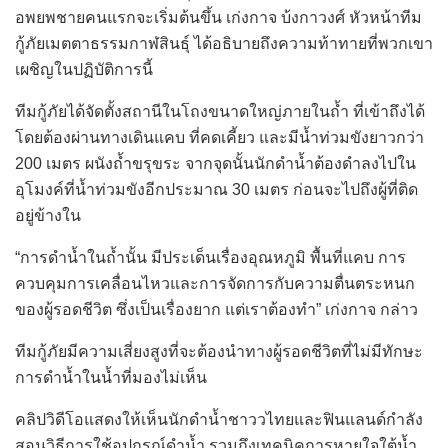
อพยพชายคนแรกจะเริ่มต้นขึ้น เก่งกาจ บ้งกาวงศ์ หัวหน้าทีม
กู้ภัยเมตตาธรรมกาฬสินธุ์ ได้อธิบายถึงความท้าทายที่พวกเขา
เผชิญในปฏิบัติการนี้
ทีมกู้ภัยได้จัดตั้งสถานีในโถงขนาดใหญ่ภายในถ้ำ ที่เข้าถึงได้
โดยต้องผ่านทางเดินแคบ ที่คดเคี้ยว และมีน้ำท่วมขังยาวกว่า
200 เมตร ผนังถ้ำขรุขระ จากจุดนั้นนักดำน้ำต้องดำลงไปใน
อุโมงค์ที่น้ำท่วมขังอีกประมาณ 30 เมตร ก่อนจะไปถึงผู้ที่ติด
อยู่ข้างใน
“การดำน้ำในถ้ำนั้น มีประเด็นเรื่องอุณหภูมิ พื้นที่แคบ การ
ควบคุมการเคลื่อนไหวและการจัดการกับความตื่นตระหนก
ของผู้รอดชีวิต ซึ่งเป็นเรื่องยาก แต่เราต้องทำ” เก่งกาจ กล่าว
ทีมกู้ภัยมีความเสี่ยงสูงที่จะต้องนำทางผู้รอดชีวิตที่ไม่มีทักษะ
การดำน้ำในน้ำที่มองไม่เห็น
คลิปวิดีโอแสดงให้เห็นนักดำน้ำชาววไทยและฟินแลนด์กำลัง
สอนวิธีการใช้อุปกรณ์ดำน้ำ รวมถึงเทคนิคการหายใจใต้น้ำ