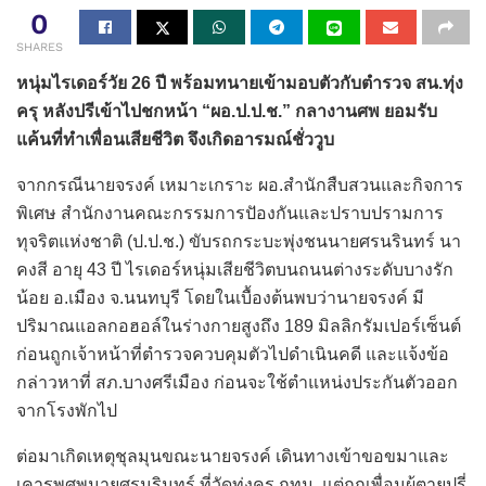
0
SHARES
หนุ่มไรเดอร์วัย 26 ปี พร้อมทนายเข้ามอบตัวกับตำรวจ สน.ทุ่ง
ครุ หลังปรีเข้าไปชกหน้า “ผอ.ป.ป.ช.” กลางานศพ ยอมรับ
แค้นที่ทำเพื่อนเสียชีวิต จึงเกิดอารมณ์ชั่ววูบ
จากกรณีนายจรงค์ เหมาะเกราะ ผอ.สำนักสืบสวนและกิจการ
พิเศษ สำนักงานคณะกรรมการปัองกันและปราบปรามการ
ทุจริตแห่งชาติ (ป.ป.ช.) ขับรถกระบะพุ่งชนนายศรนรินทร์ นา
คงสี อายุ 43 ปี ไรเดอร์หนุ่มเสียชีวิตบนถนนต่างระดับบางรัก
น้อย อ.เมือง จ.นนทบุรี โดยในเบื้องต้นพบว่านายจรงค์ มี
ปริมาณแอลกอฮอล์ในร่างกายสูงถึง 189 มิลลิกรัมเปอร์เซ็นต์
ก่อนถูกเจ้าหน้าที่ตำรวจควบคุมตัวไปดำเนินคดี และแจ้งข้อ
กล่าวหาที่ สภ.บางศรีเมือง ก่อนจะใช้ตำแหน่งประกันตัวออก
จากโรงพักไป
ต่อมาเกิดเหตุชุลมุนขณะนายจรงค์ เดินทางเข้าขอขมาและ
เคารพศพนายศรนรินทร์ ที่วัดทุ่งครุ กทม. แต่ถูกเพื่อนผู้ตายปรี่