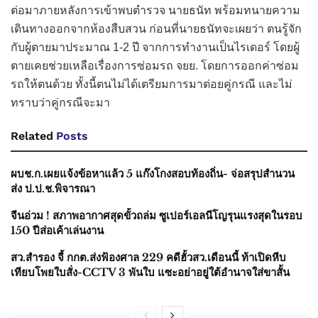
ต่อมาภายหลังการเข้าพบตำรวจ นายธนัท พร้อมทนายความ
เดินทางออกจากห้องสืบสวน ก่อนที่นายธนัทจะเผยว่า ตนรู้จัก
กับผู้ตายมาประมาณ 1-2 ปี จากการทำงานเป็นไรเดอร์ โดยผู้
ตายเคยช่วยเหลือเรื่องการซ่อมรถ จยย. โดยการออกค่าซ่อม
รถให้ตนด้วย ทั้งนี้ตนไม่ได้เตรียมการมาต่อยคู่กรณี และไม่
ทราบว่าคู่กรณีจะมา
Related
Posts
ผบช.ก.เผยแจ้งข้อหาแล้ว 5 แก๊งโกงสอบท้องถิ่น- จ่อสรุปสำนวน
ส่ง ป.ป.ช.พิจารณา
จีนอ่วม ! สภาพอากาศสุดขั้วถล่ม ซูเปอร์เอลนีโญรุนแรงสุดในรอบ
150 ปีส่อเค้าเล่นงาน
สว.สำรอง จี้ กกต.ส่งฟ้องศาล 229 คดีฮั้วสว.เดือนนี้ ท้าเปิดหีบ
เทียบโพยใบสั่ง-CCTV 3 พันใบ แซะอย่าอยู่ใต้อำนาจใส่ขาสั้น