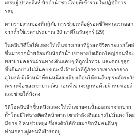
เศรษฐ์ ปาละสิงห์ นักดำน้ำชาวไทยที่เข้าร่วมในปฏิบัติการ
ระบุ
ตามรายงานของทีมกู้ภัย การช่วยเหลือผู้รอดชีวิตคนแรกออก
จากถ้ำใช้เวลาประมาณ 30 นาทีในวันศุกร์ (29)
ในคลิปวิดีโอได้แสดงให้เห็นช่วงเวลาที่ผู้รอดชีวิตรายแรกโผล่
ขึ้นมาจากน้ำพร้อมกับนักดำน้ำ เขาหายใจเฮือกใหญ่ก่อนที่จะ
พยายามคลานผ่านทางเดินแคบๆ ที่ถูกน้ำท่วม และค่อยๆลุก
ขึ้นยืนอย่างไม่มั่นคง ขณะที่เจ้าหน้าที่กู้ภัยช่วยเขาออกจาก
อุโมงค์ มีเจ้าหน้าที่คนหนึ่งส่งเสียงเตือนให้คนอื่นๆ ระมัดระวัง
เพราะมือของเขาบาดเจ็บ ก่อนที่เขาจะถูกห่อด้วยผ้าห่มฟอยล์
และช่วยให้นั่งลง
วิดีโอคลิปอีกชิ้นหนึ่งแสดงให้เห็นชายคนนั้นออกมาจากปาก
ถ้ำโดยมีไฟฉายติดที่หน้าผาก เขากำลังเดินอย่างไม่มั่นคง โดย
มีชาย 2 คนช่วยพยุง ซึ่งส่งตัวให้กับสมาชิกทีมคนอื่นๆ
ท่ามกลางฝูงชนที่เฝ้ารออยู่