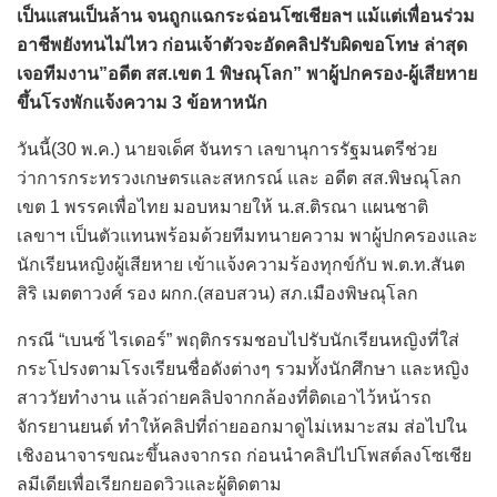
เป็นแสนเป็นล้าน จนถูกแฉกระฉ่อนโซเชียลฯ แม้แต่เพื่อนร่วม
อาชีพยังทนไม่ไหว ก่อนเจ้าตัวจะอัดคลิปรับผิดขอโทษ ล่าสุด
เจอทีมงาน”อดีต สส.เขต 1 พิษณุโลก” พาผู้ปกครอง-ผู้เสียหาย
ขึ้นโรงพักแจ้งความ 3 ข้อหาหนัก
วันนี้(30 พ.ค.) นายจเด็ศ จันทรา เลขานุการรัฐมนตรีช่วย
ว่าการกระทรวงเกษตรและสหกรณ์ และ อดีต สส.พิษณุโลก
เขต 1 พรรคเพื่อไทย มอบหมายให้ น.ส.ติรณา แผนชาติ
เลขาฯ เป็นตัวแทนพร้อมด้วยทีมทนายความ พาผู้ปกครองและ
นักเรียนหญิงผู้เสียหาย เข้าแจ้งความร้องทุกข์กับ พ.ต.ท.สันต
สิริ เมตตาวงศ์ รอง ผกก.(สอบสวน) สภ.เมืองพิษณุโลก
กรณี “เบนซ์ ไรเดอร์” พฤติกรรมชอบไปรับนักเรียนหญิงที่ใส่
กระโปรงตามโรงเรียนชื่อดังต่างๆ รวมทั้งนักศึกษา และหญิง
สาววัยทำงาน แล้วถ่ายคลิปจากกล้องที่ติดเอาไว้หน้ารถ
จักรยานยนต์ ทำให้คลิปที่ถ่ายออกมาดูไม่เหมาะสม ส่อไปใน
เชิงอนาจารขณะขึ้นลงจากรถ ก่อนนำคลิปไปโพสต์ลงโซเชีย
ลมีเดียเพื่อเรียกยอดวิวและผู้ติดตาม