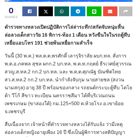
0
SHARES
ตำรวจทางหลวงเปิดปฏิบัติการไล่ล่าระทึก!สกัดจับหนุ่มหื่น
ล่อลวงเด็กสาววัย 16 พิการ-ท้อง 1 เดือน หวังขืนใจในรถตู้ทึบ
เหยื่อแอบโทร 191 ช่วยพ้นเหยื่อกามสำเร็จ
​วันนี้ (30 พ.ค.) พล.ต.ต.พรศักดิ์ เลารุจิราลัย ผบก.ทล. สั่งการ
พ.ต.อ.ภคพล สุชล ผกก.2 บก.ทล. พ.ต.ท.กฤตย์ ธีรเวศย์สุวรรณ
สวญ.ส.ทล.2 กก.2 บก.ทล. และ พ.ต.ต.ศุภณัฐ บัณฑิตไทย
สว.ส.ทล.2 กก.2 บก.ทล. นำกำลังจับกุม นายสายชล (สงวน
นามสกุล) อายุ 38 ปี พร้อมของกลาง รถยนต์กระบะตู้ทึบ โตโย
ต้า วีโก้ สีขาว ทะเบียน นครราชสีมา ได้ที่บริเวณถนน
เพชรเกษม (ขาล่องใต้) กม.125+500 ต.ห้วยโรง อ.เขาย้อย
จ.เพชรบุรี
สืบเนื่องจาก เจ้าหน้าที่ตำรวจทางหลวงได้รับแจ้ง ว่ามีเหตุ
ล่อลวงเด็กหญิงอายุเพียง 16 ปี ซึ่งเป็นผู้พิการทางสติปัญญา