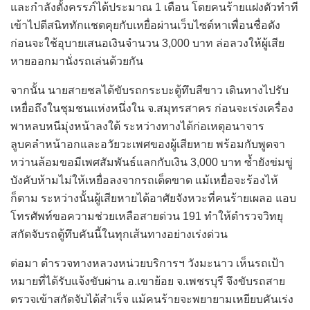
และกำลังตั้งครรภ์ได้ประมาณ 1 เดือน โดยคนร้ายแฝงตัวทำที
เข้าไปตีสนิททักแชตคุยกับเหยื่อผ่านเว็บไซต์หาเพื่อนชื่อดัง
ก่อนจะใช้อุบายเสนอเงินจำนวน 3,000 บาท ล่อลวงให้ผู้เสีย
หายออกมานั่งรถเล่นด้วยกัน
จากนั้น นายสายชลได้ขับรถกระบะตู้ทึบสีขาว เดินทางไปรับ
เหยื่อถึงในชุมชนแห่งหนึ่งใน จ.สมุทรสาคร ก่อนจะเร่งเครื่อง
พาหลบหนีมุ่งหน้าลงใต้ ระหว่างทางได้ก่อเหตุอนาจาร
ลูบคลำหน้าอกและอวัยวะเพศของผู้เสียหาย พร้อมกับพูดจา
หว่านล้อมขอมีเพศสัมพันธ์แลกกับเงิน 3,000 บาท ซ้ำยังข่มขู่
บังคับห้ามไม่ให้เหยื่อลงจากรถเด็ดขาด แม้เหยื่อจะร้องไห้
ก็ตาม ระหว่างนั้นผู้เสียหายได้อาศัยจังหวะที่คนร้ายเผลอ แอบ
โทรศัพท์ขอความช่วยเหลือสายด่วน 191 ทำให้ตำรวจวิทยุ
สกัดจับรถตู้ทึบคันนี้ในทุกเส้นทางอย่างเร่งด่วน
ต่อมา ตำรวจทางหลวงหน่วยบริการฯ วังมะนาว เห็นรถเป้า
หมายที่ได้รับแจ้งขับผ่าน อ.เขาย้อย จ.เพชรบุรี จึงขับรถสาย
ตรวจเข้าสกัดจับได้สำเร็จ แม้คนร้ายจะพยายามเหยียบคันเร่ง