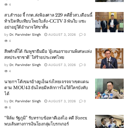
4
สว.สำรอง จี้ กกต.ส่งฟ้องศาล 229 คดีฮั้วสว.เดือนนี้
ท้าเปิดหีบเทียบโพยใบสั่ง-CCTV 3 พันใบ แซะ
อย่าอยู่ใต้อำนาจใส่ขาสั้น
by
Dr. Parvinder Singh
AUGUST 3, 2026
0
4
สีหศักดิ์โต้ กัมพูชายืมมือ ‘ผู้เสนอรายงานพิเศษแห่ง
สหประชาชาติ’ ใส่ร้ายประเทศไทย
by
Dr. Parvinder Singh
AUGUST 3, 2026
0
4
นายกฯ โต้เขมรอ้างยูเอ็นเร่งไทยเจรจจาเขตแดน
ตาม MOU43 ยันไทยมีหลักการไม่ให้ใครบังคับ
ได้
by
Dr. Parvinder Singh
AUGUST 3, 2026
0
6
“ฟิล์ม รัฐภูมิ” รับทราบข้อหาดีเอสไอ คดี Forex
พบเส้นทางการเงินโยงกลุ่มโบรกเกอร์