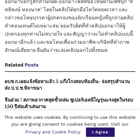
ออกมาบอกรู้สึกสำนึกผิด-ออกมาโพสต์ขอโทษผ่านเฟซบุ๊ก “สิ
ทธิพงษ์ ทองนาค” โดยในคลิปได้ยกมือไหว้ตลอดเวลา และ
กล่าวขอโทษบรรดาผู้ปกครองของนักเรียนหญิงที่ถูกถ่ายคลิป
ทำคอนเทนต์ไม่เหมาะสม ยอมรับผิดที่ทำคลิปออกมาให้ผู้
ปกครองทุกท่านไม่สบายใจ และสัญญาว่าจะไม่ทำคลิปแบบนี้
ออกมาอีกแล้ว และขอโทษเพื่อนร่วมอาชีพ-บริษัทที่ทำภาพ
ลักษณ์เสียหาย ยืนยันว่าจะลบคลิปออกไปทั้งหมด
Related
Posts
ผบช.ก.เผยแจ้งข้อหาแล้ว 5 แก๊งโกงสอบท้องถิ่น- จ่อสรุปสำนวน
ส่ง ป.ป.ช.พิจารณา
จีนอ่วม ! สภาพอากาศสุดขั้วถล่ม ซูเปอร์เอลนีโญรุนแรงสุดในรอบ
150 ปีส่อเค้าเล่นงาน
This website uses cookies. By continuing to use this website
สว.สำรอง จี้ กกต.ส่งฟ้องศาล 229 คดีฮั้วสว.เดือนนี้ ท้าเปิดหีบ
you are giving consent to cookies being used. Visit our
เทียบโพยใบสั่ง-CCTV 3 พันใบ แซะอย่าอยู่ใต้อำนาจใส่ขาสั้น
Privacy and Cookie Policy
.
I Agree