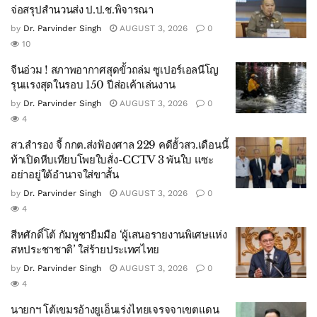
จ่อสรุปสำนวนส่ง ป.ป.ช.พิจารณา
by
Dr. Parvinder Singh
AUGUST 3, 2026
0
10
จีนอ่วม ! สภาพอากาศสุดขั้วถล่ม ซูเปอร์เอลนีโญ
รุนแรงสุดในรอบ 150 ปีส่อเค้าเล่นงาน
by
Dr. Parvinder Singh
AUGUST 3, 2026
0
4
สว.สำรอง จี้ กกต.ส่งฟ้องศาล 229 คดีฮั้วสว.เดือนนี้
ท้าเปิดหีบเทียบโพยใบสั่ง-CCTV 3 พันใบ แซะ
อย่าอยู่ใต้อำนาจใส่ขาสั้น
by
Dr. Parvinder Singh
AUGUST 3, 2026
0
4
สีหศักดิ์โต้ กัมพูชายืมมือ ‘ผู้เสนอรายงานพิเศษแห่ง
สหประชาชาติ’ ใส่ร้ายประเทศไทย
by
Dr. Parvinder Singh
AUGUST 3, 2026
0
4
นายกฯ โต้เขมรอ้างยูเอ็นเร่งไทยเจรจจาเขตแดน