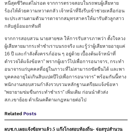
หนีสุดชีวิตแต่ไม่รอด จากการตรวจสอบในรถพบผู้เสียหาย
ร้องไห้ด้วยความหวาดกลัว เจ้าหน้าที่จึงรีบเข้าช่วยเหลือก่อน
จะประสานตามตัวมารดาจากสมุทรสาครให้มารับตัวลูกสาว
กลับสู่อ้อมอกทันที
​จากการสอบสวน นายสายชล ให้การรับสารภาพว่า ตั้งใจลวง
ผู้เสียหายมากระทำชำเราบนรถจริง และรู้ว่าผู้เสียหายอายุแค่
16 ปี และกำลังตั้งครรภ์อ่อน ๆ อยู่ด้วย เบื้องต้นเจ้าหน้าที่
ตำรวจได้แจ้งข้อหา” พรากผู้เยาว์ไปเพื่อการอนาจาร, กระทำ
อนาจารแก่บุคคลที่อยู่ในภาวะที่ไม่สามารถขัดขืนได้ และพา
บุคคลอายุไม่เกินสิบแปดปีไปเพื่อการอนาจาร” พร้อมกันนี้ทาง
พนักงานสอบสวนกำลังรวบรวมหลักฐานเตรียมแจ้งข้อหา
“พยายามข่มขืนกระทำชำเรา” เพิ่มเติม ก่อนนำตัวส่ง
สภ.เขาย้อย ดำเนินคดีตามกฎหมายต่อไป
Related
Posts
ผบช.ก.เผยแจ้งข้อหาแล้ว 5 แก๊งโกงสอบท้องถิ่น- จ่อสรุปสำนวน