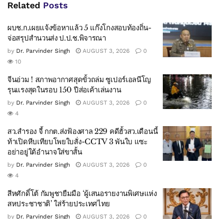
Related
Posts
ผบช.ก.เผยแจ้งข้อหาแล้ว 5 แก๊งโกงสอบท้องถิ่น-
จ่อสรุปสำนวนส่ง ป.ป.ช.พิจารณา
by
Dr. Parvinder Singh
AUGUST 3, 2026
0
10
จีนอ่วม ! สภาพอากาศสุดขั้วถล่ม ซูเปอร์เอลนีโญ
รุนแรงสุดในรอบ 150 ปีส่อเค้าเล่นงาน
by
Dr. Parvinder Singh
AUGUST 3, 2026
0
4
สว.สำรอง จี้ กกต.ส่งฟ้องศาล 229 คดีฮั้วสว.เดือนนี้
ท้าเปิดหีบเทียบโพยใบสั่ง-CCTV 3 พันใบ แซะ
อย่าอยู่ใต้อำนาจใส่ขาสั้น
by
Dr. Parvinder Singh
AUGUST 3, 2026
0
4
สีหศักดิ์โต้ กัมพูชายืมมือ ‘ผู้เสนอรายงานพิเศษแห่ง
สหประชาชาติ’ ใส่ร้ายประเทศไทย
by
Dr. Parvinder Singh
AUGUST 3, 2026
0