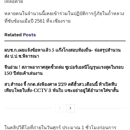
เหลือด้วย
หลายคนในจำนวนนี้เคยเข้าร่วมในปฏิบัติการกู้ภัยในถ้ำหลวง
ที่ซับซ้อนเมื่อปี 2561 ที่จ.เชียงราย
Related
Posts
ผบช.ก.เผยแจ้งข้อหาแล้ว 5 แก๊งโกงสอบท้องถิ่น- จ่อสรุปสำนวน
ส่ง ป.ป.ช.พิจารณา
จีนอ่วม ! สภาพอากาศสุดขั้วถล่ม ซูเปอร์เอลนีโญรุนแรงสุดในรอบ
150 ปีส่อเค้าเล่นงาน
สว.สำรอง จี้ กกต.ส่งฟ้องศาล 229 คดีฮั้วสว.เดือนนี้ ท้าเปิดหีบ
เทียบโพยใบสั่ง-CCTV 3 พันใบ แซะอย่าอยู่ใต้อำนาจใส่ขาสั้น
ในคลิปวิดีโอที่ถ่ายในวันศุกร์ ประมาณ 1 ชั่วโมงก่อนการ