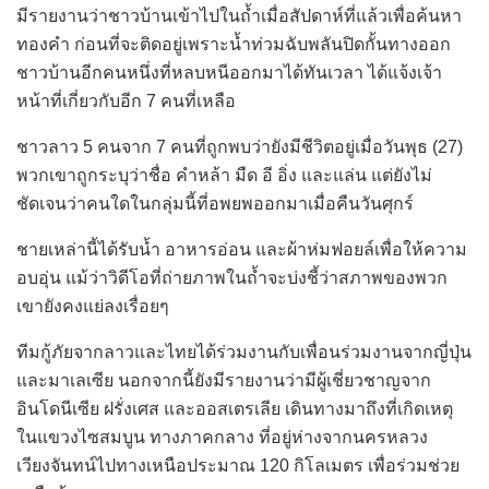
มีรายงานว่าชาวบ้านเข้าไปในถ้ำเมื่อสัปดาห์ที่แล้วเพื่อค้นหา
ทองคำ ก่อนที่จะติดอยู่เพราะน้ำท่วมฉับพลันปิดกั้นทางออก
ชาวบ้านอีกคนหนึ่งที่หลบหนีออกมาได้ทันเวลา ได้แจ้งเจ้า
หน้าที่เกี่ยวกับอีก 7 คนที่เหลือ
ชาวลาว 5 คนจาก 7 คนที่ถูกพบว่ายังมีชีวิตอยู่เมื่อวันพุธ (27)
พวกเขาถูกระบุว่าชื่อ คำหล้า มืด อี อิ่ง และแล่น แต่ยังไม่
ชัดเจนว่าคนใดในกลุ่มนี้ที่อพยพออกมาเมื่อคืนวันศุกร์
ชายเหล่านี้ได้รับน้ำ อาหารอ่อน และผ้าห่มฟอยล์เพื่อให้ความ
อบอุ่น แม้ว่าวิดีโอที่ถ่ายภาพในถ้ำจะบ่งชี้ว่าสภาพของพวก
เขายังคงแย่ลงเรื่อยๆ
ทีมกู้ภัยจากลาวและไทยได้ร่วมงานกับเพื่อนร่วมงานจากญี่ปุ่น
และมาเลเซีย นอกจากนี้ยังมีรายงานว่ามีผู้เชี่ยวชาญจาก
อินโดนีเซีย ฝรั่งเศส และออสเตรเลีย เดินทางมาถึงที่เกิดเหตุ
ในแขวงไซสมบูน ทางภาคกลาง ที่อยู่ห่างจากนครหลวง
เวียงจันทน์ไปทางเหนือประมาณ 120 กิโลเมตร เพื่อร่วมช่วย