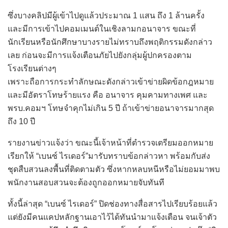
ซึ่งบางคลิปมีผู้เข้าไปดูแล้วประมาณ 1 แสน ถึง 1 ล้านครั้ง
และมีการเข้าไปคอมเมนต์ในเชิงลามกอนาจาร ขณะที่
นักเรียนหรือนักศึกษาบางรายไม่ทราบถึงพฤติกรรมดังกล่าว
เลย ก่อนจะมีการแจ้งเตือนภัยไปยังกลุ่มผู้ปกครองตาม
โรงเรียนต่างๆ
เพราะถือการกระทำลักษณะดังกล่าวเข้าข่ายผิดข้อกฎหมาย
และมีอัตราโทษร้ายแรง คือ อนาจาร คุมคามทางเพศ และ
พรบ.คอมฯ โทษจำคุกไม่เกิน 5 ปี ถ้าเข้าข่ายอนาจารมากสุด
ถึง 10 ปี
รายงานข่าวแจ้งว่า ขณะนี้เจ้าหน้าที่ตำรวจเตรียมออกหมาย
เรียกให้ “เบนซ์ ไรเดอร์”มารับทราบข้อกล่าวหา พร้อมกับส่ง
ชุดสืบสวนลงพื้นที่ติดตามตัว ซึ่งหากหลบหนีหรือไม่ยอมมาพบ
พนักงานสอบสวนจะต้องถูกออกหมายจับทันที
ทั้งนี้ล่าสุด “เบนซ์ ไรเดอร์” ปิดช่องทางสื่อสารไปเรียบร้อยแล้ว
แต่ยังมีคนแคปหลักฐานเอาไว้ได้ทันนำมาแจ้งเตือน จนเจ้าตัว