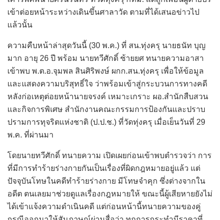
เข้าต่อยหน้าระหว่างเดินขึ้นศาลาวัด ตามที่ได้เสนอข่าวไป
แล้วนั้น
ความคืบหน้าล่าสุดวันนี้ (30 พ.ค.) ที่ สน.ทุ่งครุ นายธนัท บุญ
มาก อายุ 26 ปี พร้อม นายทวีศักดิ์ ซ้ายยศ ทนายความอาสา
เข้าพบ พ.ต.อ.จุมพล สินศิริพงษ์ ผกก.สน.ทุ่งครุ เพื่อให้ข้อมูล
และแสดงความบริสุทธิ์ใจ ว่าพร้อมเข้าสู่กระบวนการทางคดี
หลังก่อเหตุต่อยหน้านายจรงค์ เหมาะเกราะ ผอ.สำนักสืบสวน
และกิจการพิเศษ สำนักงานคณะกรรมการป้องกันและปราบ
ปรามการทุจริตแห่งชาติ (ป.ป.ช.) ที่วัดทุ่งครุ เมื่อเย็นวันที่ 29
พ.ค. ที่ผ่านมา
โดยนายทวีศักดิ์ ทนายความ เปิดเผยก่อนเข้าพบตำรวจว่า การ
ที่มีการทำร้ายร่างกายกันเป็นเรื่องที่ผิดกฎหมายอยู่แล้ว แต่
ปัจจุบันโทษในคดีทำร้ายร่างกาย มีโทษจำคุก ซึ่งต่างจากใน
อดีต ตนเลยมาช่วยดูแลเรื่องกฎหมายให้ ขณะนี้ผู้เสียหายยังไม่
ได้เข้าแจ้งความดำเนินคดี แต่ก่อนหน้านี้ทนายความของคู่
กรณีออกมาให้สัมภาษณ์ผ่านสื่อว่า ทุกการกระทำมีราคาที่