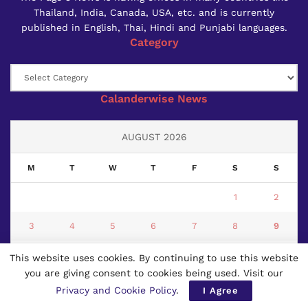
Thailand, India, Canada, USA, etc. and is currently
published in English, Thai, Hindi and Punjabi languages.
Category
Category
Calanderwise News
AUGUST 2026
M
T
W
T
F
S
S
1
2
3
4
5
6
7
8
9
10
11
12
13
14
15
16
This website uses cookies. By continuing to use this website
you are giving consent to cookies being used. Visit our
17
18
19
20
21
22
23
Privacy and Cookie Policy
.
I Agree