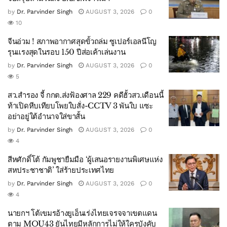
by
Dr. Parvinder Singh
AUGUST 3, 2026
0
10
จีนอ่วม ! สภาพอากาศสุดขั้วถล่ม ซูเปอร์เอลนีโญ
รุนแรงสุดในรอบ 150 ปีส่อเค้าเล่นงาน
by
Dr. Parvinder Singh
AUGUST 3, 2026
0
5
สว.สำรอง จี้ กกต.ส่งฟ้องศาล 229 คดีฮั้วสว.เดือนนี้
ท้าเปิดหีบเทียบโพยใบสั่ง-CCTV 3 พันใบ แซะ
อย่าอยู่ใต้อำนาจใส่ขาสั้น
by
Dr. Parvinder Singh
AUGUST 3, 2026
0
4
สีหศักดิ์โต้ กัมพูชายืมมือ ‘ผู้เสนอรายงานพิเศษแห่ง
สหประชาชาติ’ ใส่ร้ายประเทศไทย
by
Dr. Parvinder Singh
AUGUST 3, 2026
0
4
นายกฯ โต้เขมรอ้างยูเอ็นเร่งไทยเจรจจาเขตแดน
ตาม MOU43 ยันไทยมีหลักการไม่ให้ใครบังคับ