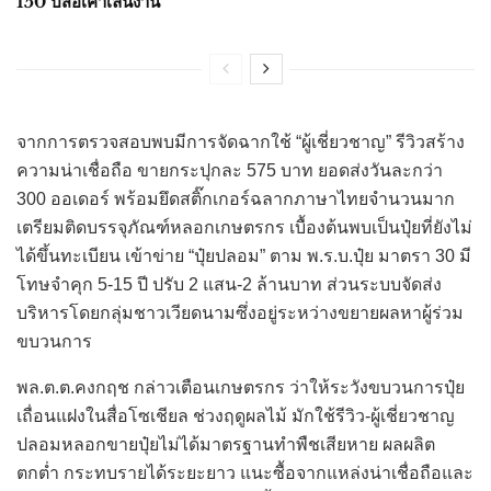
150 ปีส่อเค้าเล่นงาน
จากการตรวจสอบพบมีการจัดฉากใช้ “ผู้เชี่ยวชาญ” รีวิวสร้าง
ความน่าเชื่อถือ ขายกระปุกละ 575 บาท ยอดส่งวันละกว่า
300 ออเดอร์ พร้อมยึดสติ๊กเกอร์ฉลากภาษาไทยจำนวนมาก
เตรียมติดบรรจุภัณฑ์หลอกเกษตรกร เบื้องต้นพบเป็นปุ๋ยที่ยังไม่
ได้ขึ้นทะเบียน เข้าข่าย “ปุ๋ยปลอม” ตาม พ.ร.บ.ปุ๋ย มาตรา 30 มี
โทษจำคุก 5-15 ปี ปรับ 2 แสน-2 ล้านบาท ส่วนระบบจัดส่ง
บริหารโดยกลุ่มชาวเวียดนามซึ่งอยู่ระหว่างขยายผลหาผู้ร่วม
ขบวนการ
พล.ต.ต.คงกฤช กล่าวเตือนเกษตรกร ว่าให้ระวังขบวนการปุ๋ย
เถื่อนแฝงในสื่อโซเชียล ช่วงฤดูผลไม้ มักใช้รีวิว-ผู้เชี่ยวชาญ
ปลอมหลอกขายปุ๋ยไม่ได้มาตรฐานทำพืชเสียหาย ผลผลิต
ตกต่ำ กระทบรายได้ระยะยาว แนะซื้อจากแหล่งน่าเชื่อถือและ