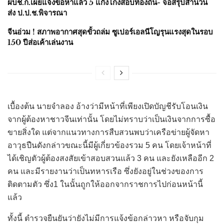
ผบช.ก.เผยแจ้งข้อหาแล้ว 5 แก๊งโกงสอบท้องถิ่น- จ่อสรุปสำนวน
ส่ง ป.ป.ช.พิจารณา
จีนอ่วม ! สภาพอากาศสุดขั้วถล่ม ซูเปอร์เอลนีโญรุนแรงสุดในรอบ
150 ปีส่อเค้าเล่นงาน
เบื้องต้น นายจำลอง อ้างว่ามีหน้าที่เพียงเปิดบัญชีรับโอนเงิน
จากผู้ต้องหาชาวจีนเท่านั้น โดยไม่ทราบว่าเป็นเงินจากการซื้อ
ขายสิ่งใด แต่จากแนวทางการสืบสวนพบว่าเครือข่ายผู้จัดหา
อาวุธปืนดังกล่าวขณะนี้มีผู้เกี่ยวข้องรวม 5 คน โดยเจ้าหน้าที่
ได้เชิญตัวผู้ต้องสงสัยเข้าสอบสวนแล้ว 3 คน และยังเหลืออีก 2
คน และมีรายงานว่าเป็นทหารเรือ ซึ่งยังอยู่ในช่วงของการ
ติดตามตัว ซึ่ง1 ในนั้นถูกให้ออกจากราชการไปก่อนหน้านี้
แล้ว
ทั้งนี้ ตำรวจยืนยันว่ายังไม่มีการแจ้งข้อกล่าวหา หรือจับกุม