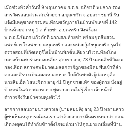
เมื่อช่วงหัวค่ำวันที่ 9 พฤษภาคม ร.ต.อ. อภิชาติ พบลาภ รอง
สารวัตรสอบสวน สภ.ห้วยข่า อ.บุณฑริก จ.อุบลราชธานี รับ
แจ้งมีเหตุฆาตกรรมสะเทือนขวัญภายในบ้านพักเลขที่ 142
บ้านห้วยข่า หมู่ 1 ต.ห้วยข่า อ.บุณฑริก จึงพร้อม
พ.ต.อ.นิรันดร แก้วภักดี ผกก.สภ.ห้วยข่า พร้อมชุดสืบสวน
แพทย์เวรโรงพยาบาลบุณฑริก และหน่วยกู้ภัยบุณฑริก รุดไป
ตรวจสอบที่เกิดเหตุซึ่งเป็นบ้านพักชั้นเดียว บริเวณห้องโถง
กลางบ้านพบร่างนางเหลี่ยง สุกะรา อายุ 73 ปี นอนเสียชีวิตจม
กองเลือด สภาพศพมีบาดแผลฉกรรจ์ถูกของมีคมฟันเข้าที่ลำ
คอและศีรษะเป็นแผลเหวอะหวะ ใกล้กันพบตัวผู้ก่อเหตุคือ
นายสิบเอ็ด โสนะจิตร อายุ 41 ปี ลูกชายแท้ๆ ของผู้ตาย นั่งอยู่
ข้างศพในสภาพตาขวาง พูดจาวกวนไม่รู้เรื่อง เจ้าหน้าที่
ตำรวจจึงรีบเข้าควบคุมตัวไว้
จากการสอบถามนางสาวเอ (นามสมมติ) อายุ 23 ปี หลานสาว
ผู้พบเห็นเหตุการณ์คนแรก เล่าด้วยอาการตื่นตระหนกว่า ก่อน
เกิดเหตุตนได้ทำกับข้าวตั้งใจจะนำมาให้คุณยายเหลี่ยงที่บ้าน