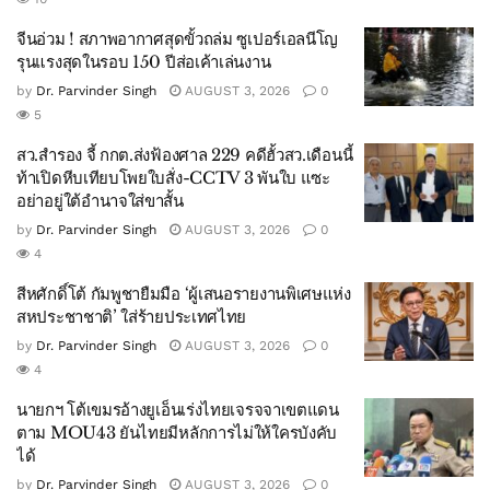
จีนอ่วม ! สภาพอากาศสุดขั้วถล่ม ซูเปอร์เอลนีโญ
รุนแรงสุดในรอบ 150 ปีส่อเค้าเล่นงาน
by
Dr. Parvinder Singh
AUGUST 3, 2026
0
5
สว.สำรอง จี้ กกต.ส่งฟ้องศาล 229 คดีฮั้วสว.เดือนนี้
ท้าเปิดหีบเทียบโพยใบสั่ง-CCTV 3 พันใบ แซะ
อย่าอยู่ใต้อำนาจใส่ขาสั้น
by
Dr. Parvinder Singh
AUGUST 3, 2026
0
4
สีหศักดิ์โต้ กัมพูชายืมมือ ‘ผู้เสนอรายงานพิเศษแห่ง
สหประชาชาติ’ ใส่ร้ายประเทศไทย
by
Dr. Parvinder Singh
AUGUST 3, 2026
0
4
นายกฯ โต้เขมรอ้างยูเอ็นเร่งไทยเจรจจาเขตแดน
ตาม MOU43 ยันไทยมีหลักการไม่ให้ใครบังคับ
ได้
by
Dr. Parvinder Singh
AUGUST 3, 2026
0