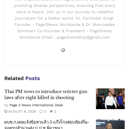
providing diverse perspectives, ensuring that every
voice is heard. Join us in our journey to redefine
journalism for a better world. Dr. Parvinder Singh
Founder - Page3News Worldwide & Dr. Monruedee
Sommart Co-Founder & President - Page3news
Worldwide Email : page3newsthai@gmail.com
Related
Posts
Thai PM vows to introduce stricter gun
laws after eight killed in shooting
by
Page 3 News International Desk
AUGUST 8, 2026
0
2
ผบช.ก.เผยแจ้งข้อหาแล้ว 5 แก๊งโกงสอบท้องถิ่น-
จ่อสรุปสำนวนส่ง ป.ป.ช.พิจารณา