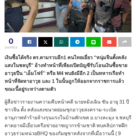
0
SHARES
เงินซื้อได้จริง ตร.ตามรวบอีก1 คนไทยเอี่ยว “หนุ่มจีนตั้งคลัง
แสงในชลบุรี” อ้างทำหน้าที่เพียงเปิดบัญชีรับโอนเงินซื้อขาย
อาวุธปืน “เอ็มโฟร์” หรือ M4 พบยังมีอีก 2 เป็นทหารเรือทำ
หน้าที่จัดหาอาวุธ และ 1 ในนั้นถูกให้ออกจากราชการแล้ว
ขณะนี้อยู่ระหว่างตามตัว
ผู้สื่อข่าวรายงานความคืบหน้าคดี นายหมิงเฉิน ซัน อายุ 31 ปี
ชาวจีน ตั้ง คลังแสงขนาดย่อมซุกอาวุธสงคราม-ระเบิด
อานุภาพทำร้ายล้างรุนแรงในบ้านพักเขต อ.บางละมุง จ.ชลบุรี
คาดอาจมีเอี่ยวเครือข่ายอาชญากรข้ามชาติ พบคลิปภาพฝึก
อาวุธร่วมหน่วยBHQ ของกัมพูชาหลังจากที่เมื่อวานนี้ ( 9