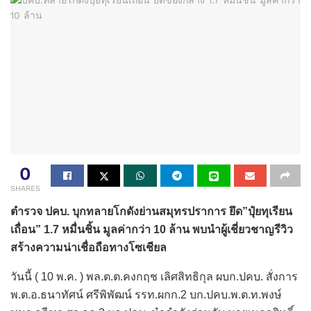
0
SHARES
ตำรวจ ปคบ. บุกทลายโกดังย่านสมุทรปราการ ยึด”ปุ๋ยทุเรียน
เถื่อน” 1.7 หมื่นชิ้น มูลค่ากว่า 10 ล้าน พบนำผู้เชี่ยวชาญรีวิว
สร้างความน่าเชื่อถือทางโซเชียล
วันนี้ ( 10 พ.ค. ) พล.ต.ต.คงกฤช เลิศสิทธิกุล ผบก.ปคบ. สั่งการ
พ.ต.อ.ธนาทัศน์ ศรีพิพัฒน์ รรท.ผกก.2 บก.ปคบ.พ.ต.ท.พงษ์