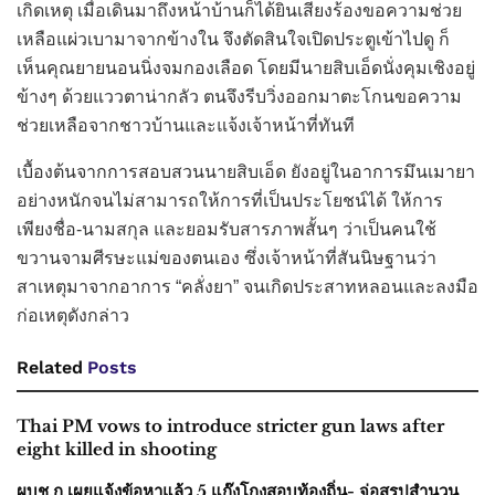
เกิดเหตุ เมื่อเดินมาถึงหน้าบ้านก็ได้ยินเสียงร้องขอความช่วย
เหลือแผ่วเบามาจากข้างใน จึงตัดสินใจเปิดประตูเข้าไปดู ก็
เห็นคุณยายนอนนิ่งจมกองเลือด โดยมีนายสิบเอ็ดนั่งคุมเชิงอยู่
ข้างๆ ด้วยแววตาน่ากลัว ตนจึงรีบวิ่งออกมาตะโกนขอความ
ช่วยเหลือจากชาวบ้านและแจ้งเจ้าหน้าที่ทันที
เบื้องต้นจากการสอบสวนนายสิบเอ็ด ยังอยู่ในอาการมึนเมายา
อย่างหนักจนไม่สามารถให้การที่เป็นประโยชน์ได้ ให้การ
เพียงชื่อ-นามสกุล และยอมรับสารภาพสั้นๆ ว่าเป็นคนใช้
ขวานจามศีรษะแม่ของตนเอง ซึ่งเจ้าหน้าที่สันนิษฐานว่า
สาเหตุมาจากอาการ “คลั่งยา” จนเกิดประสาทหลอนและลงมือ
ก่อเหตุดังกล่าว
Related
Posts
Thai PM vows to introduce stricter gun laws after
eight killed in shooting
ผบช.ก.เผยแจ้งข้อหาแล้ว 5 แก๊งโกงสอบท้องถิ่น- จ่อสรุปสำนวน