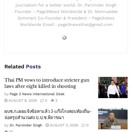
journalism for a better world. Dr. Parvinder Singh
Founder - Page3News Worldwide & Dr. Monruedee
Sommart Co-Founder & President - Page3news
Worldwide Email : page3newsthai@gmail.com
Related
Posts
Thai PM vows to introduce stricter gun
laws after eight killed in shooting
by
Page 3 News International Desk
AUGUST 8, 2026
0
2
ผบช.ก.เผยแจ้งข้อหาแล้ว 5 แก๊งโกงสอบท้องถิ่น-
จ่อสรุปสำนวนส่ง ป.ป.ช.พิจารณา
by
Dr. Parvinder Singh
AUGUST 3, 2026
0
10