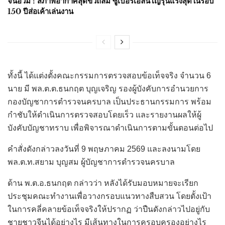
จีนอ่วม ! สภาพอากาศสุดขั้วถล่ม ซูเปอร์เอลนีโญรุนแรงสุดในรอบ
150 ปีส่อเค้าเล่นงาน
ทั้งนี้ ได้แต่งตั้งคณะกรรมการตรวจสอบข้อเท็จจริง จำนวน 6
นาย มี พล.ต.ต.ธนกฤต บุญเจริญ รองผู้บังคับการอำนวยการ
กองบัญชาการตำรวจนครบาล เป็นประธานกรรมการ พร้อม
กำชับให้ดำเนินการตรวจสอบโดยเร็ว และรายงานผลให้ผู้
บังคับบัญชาทราบ เพื่อพิจารณาดำเนินการตามขั้นตอนต่อไป
คำสั่งดังกล่าวลงวันที่ 9 พฤษภาคม 2569 และลงนามโดย
พล.ต.ท.สยาม บุญสม ผู้บัญชาการตำรวจนครบาล
ด้าน พ.ต.อ.ธนกฤต กล่าวว่า หลังได้รับมอบหมายจะเรียก
ประชุมคณะทำงานเพื่อวางกรอบแนวทางสืบสวน โดยตั้งเป้า
ในการคลี่คลายข้อเท็จจริงให้ปรากฏ ว่าปืนดังกล่าวไปอยู่กับ
ชายชาวจีนได้อย่างไร มีเส้นทางในการครอบครองอย่างไร