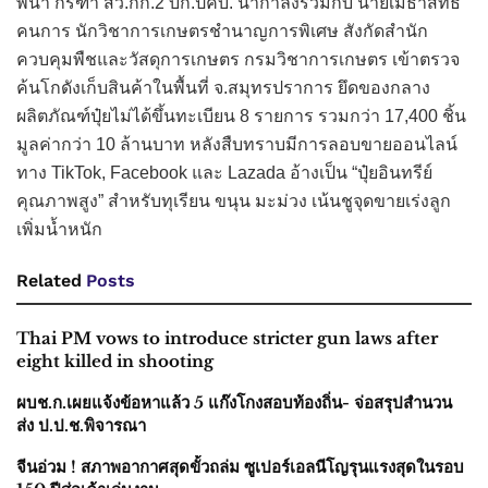
พนา กรีฑา สว.กก.2 บก.ปคบ. นำกำลังร่วมกับ นายเมธาสิทธิ์
คนการ นักวิชาการเกษตรชำนาญการพิเศษ สังกัดสำนัก
ควบคุมพืชและวัสดุการเกษตร กรมวิชาการเกษตร เข้าตรวจ
ค้นโกดังเก็บสินค้าในพื้นที่ จ.สมุทรปราการ ยึดของกลาง
ผลิตภัณฑ์ปุ๋ยไม่ได้ขึ้นทะเบียน 8 รายการ รวมกว่า 17,400 ชิ้น
มูลค่ากว่า 10 ล้านบาท หลังสืบทราบมีการลอบขายออนไลน์
ทาง TikTok, Facebook และ Lazada อ้างเป็น “ปุ๋ยอินทรีย์
คุณภาพสูง” สำหรับทุเรียน ขนุน มะม่วง เน้นชูจุดขายเร่งลูก
เพิ่มน้ำหนัก
Related
Posts
Thai PM vows to introduce stricter gun laws after
eight killed in shooting
ผบช.ก.เผยแจ้งข้อหาแล้ว 5 แก๊งโกงสอบท้องถิ่น- จ่อสรุปสำนวน
ส่ง ป.ป.ช.พิจารณา
จีนอ่วม ! สภาพอากาศสุดขั้วถล่ม ซูเปอร์เอลนีโญรุนแรงสุดในรอบ