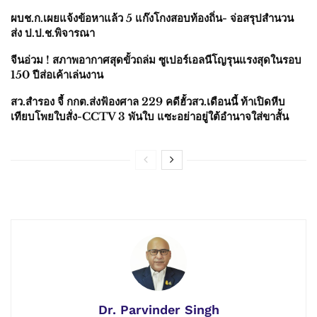
ผบช.ก.เผยแจ้งข้อหาแล้ว 5 แก๊งโกงสอบท้องถิ่น- จ่อสรุปสำนวน
ส่ง ป.ป.ช.พิจารณา
จีนอ่วม ! สภาพอากาศสุดขั้วถล่ม ซูเปอร์เอลนีโญรุนแรงสุดในรอบ
150 ปีส่อเค้าเล่นงาน
สว.สำรอง จี้ กกต.ส่งฟ้องศาล 229 คดีฮั้วสว.เดือนนี้ ท้าเปิดหีบ
เทียบโพยใบสั่ง-CCTV 3 พันใบ แซะอย่าอยู่ใต้อำนาจใส่ขาสั้น
Dr. Parvinder Singh