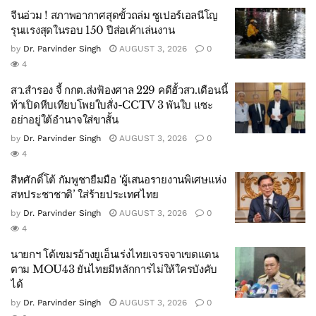
จีนอ่วม ! สภาพอากาศสุดขั้วถล่ม ซูเปอร์เอลนีโญ
รุนแรงสุดในรอบ 150 ปีส่อเค้าเล่นงาน
by
Dr. Parvinder Singh
AUGUST 3, 2026
0
4
สว.สำรอง จี้ กกต.ส่งฟ้องศาล 229 คดีฮั้วสว.เดือนนี้
ท้าเปิดหีบเทียบโพยใบสั่ง-CCTV 3 พันใบ แซะ
อย่าอยู่ใต้อำนาจใส่ขาสั้น
by
Dr. Parvinder Singh
AUGUST 3, 2026
0
4
สีหศักดิ์โต้ กัมพูชายืมมือ ‘ผู้เสนอรายงานพิเศษแห่ง
สหประชาชาติ’ ใส่ร้ายประเทศไทย
by
Dr. Parvinder Singh
AUGUST 3, 2026
0
4
นายกฯ โต้เขมรอ้างยูเอ็นเร่งไทยเจรจจาเขตแดน
ตาม MOU43 ยันไทยมีหลักการไม่ให้ใครบังคับ
ได้
by
Dr. Parvinder Singh
AUGUST 3, 2026
0