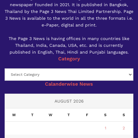
newspaper founded in 2021. It is published in Bangkok,
Thailand by the Page 3 News Thai Limited Partnership. Page
3 News is available to the world in all the three formats i.e.
e-Paper, digital and print.
The Page 3 News is having offices in many countries like
Thailand, India, Canada, USA, etc. and is currently
published in English, Thai, Hindi and Punjabi languages.
Category
Category
Calanderwise News
AUGUST 2026
M
T
W
T
F
S
S
1
2