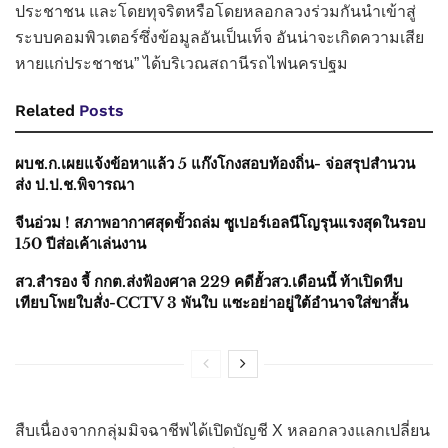
ประชาชน และโดยทุจริตหรือโดยหลอกลวงร่วมกันนำเข้าสู่
ระบบคอมพิวเตอร์ซึ่งข้อมูลอันเป็นเท็จ อันน่าจะเกิดความเสีย
หายแก่ประชาชน” ได้บริเวณสถานีรถไฟนครปฐม
Related
Posts
ผบช.ก.เผยแจ้งข้อหาแล้ว 5 แก๊งโกงสอบท้องถิ่น- จ่อสรุปสำนวน
ส่ง ป.ป.ช.พิจารณา
จีนอ่วม ! สภาพอากาศสุดขั้วถล่ม ซูเปอร์เอลนีโญรุนแรงสุดในรอบ
150 ปีส่อเค้าเล่นงาน
สว.สำรอง จี้ กกต.ส่งฟ้องศาล 229 คดีฮั้วสว.เดือนนี้ ท้าเปิดหีบ
เทียบโพยใบสั่ง-CCTV 3 พันใบ แซะอย่าอยู่ใต้อำนาจใส่ขาสั้น
สืบเนื่องจากกลุ่มมิจฉาชีพได้เปิดบัญชี X หลอกลวงแลกเปลี่ยน