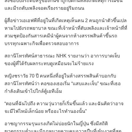
ล่งช้อปปิ้งระดับหรูของกินซ่าถูกปิดกั้นหลังเกิดเหตุการณ์ขึ้น
และมีรถดับเพลิงจอดเรียงรายอยู่ริมถนน
ผู้สื่อข่าวเอเอฟพีที่อยู่ในที่เกิดเหตุเห็นคน 2 คนถูกนำตัวขึ้นเปล
หามไปยังรถพยาบาล ขณะที่เจ้าหน้าที่ดับเพลิงและเจ้าหน้าที่ที่
สวมชุดป้องกันสารเคมีนำผู้คนจากห้างสรรพสินค้าขึ้นรถ
บรรทุกเฉพาะกิจเพื่อตรวจสอบอาการ
สถานีโทรทัศน์สาธารณะ NHK รายงานว่า อาการบาดเจ็บ
ของผู้ที่ได้รับผลกระทบดูเหมือนจะไม่ร้ายแรง
หญิงชราวัย 70 ปี คนหนึ่งที่อยู่ในห้างสรรพสินค้าบอกกับ
สถานีโทรทัศน์ว่า คอของเธอเริ่ม “แสบและเจ็บ” ขณะที่เธอ
กำลังเดินเข้าไปใกล้ตู้เอทีเอ็ม
“ตอนที่ฉันไปถึง ความวุ่นวายก็เริ่มขึ้นแล้ว และฉันคิดว่าอาจ
จะมีไฟไหม้เล็กน้อย หรืออะไรทำนองนั้น”
อาชญากรรมรุนแรงเกิดไม่บ่อยนักในญี่ปุ่น ซึ่งมีสถิติ
ฆาตกรรมต่ำและมีกฎหมายควบคุมอาวุธปืนที่เข้มงวดที่สุด