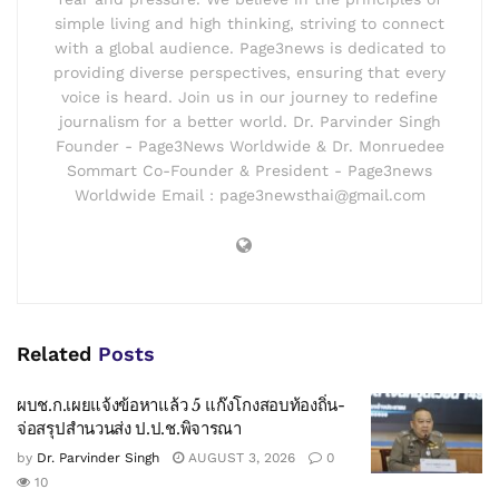
simple living and high thinking, striving to connect
with a global audience. Page3news is dedicated to
providing diverse perspectives, ensuring that every
voice is heard. Join us in our journey to redefine
journalism for a better world. Dr. Parvinder Singh
Founder - Page3News Worldwide & Dr. Monruedee
Sommart Co-Founder & President - Page3news
Worldwide Email : page3newsthai@gmail.com
Related
Posts
ผบช.ก.เผยแจ้งข้อหาแล้ว 5 แก๊งโกงสอบท้องถิ่น-
จ่อสรุปสำนวนส่ง ป.ป.ช.พิจารณา
by
Dr. Parvinder Singh
AUGUST 3, 2026
0
10