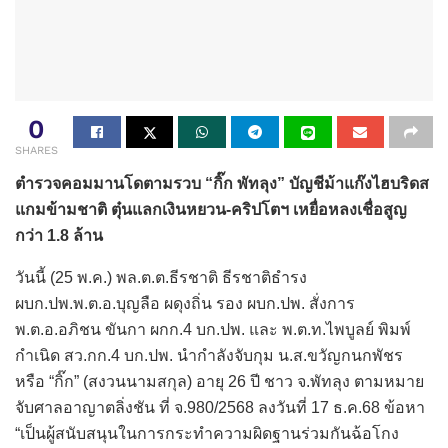
0
SHARES
ตำรวจคอมมานโดตามรวบ “กิ๊ก พัทลุง” บัญชีม้าแก๊งไฮบริดส
แกมข้ามชาติ ตุ๋นแลกเงินหยวน-คริปโตฯ เหยื่อหลงเชื่อสูญ
กว่า 1.8 ล้าน
วันนี้ (25 พ.ค.) พล.ต.ต.ธีรชาติ ธีรชาติธำรง
ผบก.ปพ.พ.ต.อ.บุญลือ ผดุงถิ่น รอง ผบก.ปพ. สั่งการ
พ.ต.อ.อภิชน ขันกา ผกก.4 บก.ปพ. และ พ.ต.ท.ไพบูลย์ พิมพ์
กำเนิด สว.กก.4 บก.ปพ. นำกำลังจับกุม น.ส.ขวัญกนกพัชร
หรือ “กิ๊ก” (สงวนนามสกุล) อายุ 26 ปี ชาว จ.พัทลุง ตามหมาย
จับศาลอาญาตลิ่งชัน ที่ จ.980/2568 ลงวันที่ 17 ธ.ค.68 ข้อหา
“เป็นผู้สนับสนุนในการกระทำความผิดฐานร่วมกันฉ้อโกง