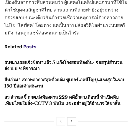
เบื้องต้นจากการสืบสวนพบว่า ผู้แสดงในคลิปและภาษาที่ใช้ไม่
น่าใช่บุคคลสัญชาติไทย ส่วนสถานที่ถ่ายทำยังอยู่ระหว่าง
ตรวจสอบ ขณะเดียวกันตำรวจเชื่อว่าเหตุการณ์ดังกล่าวอาจ
ไม่ใช่ “ไลฟ์สด” โดยตรง แต่เป็นการปล่อยวิดีโอผ่านระบบสตรี
มมิง ก่อนถูกแชร์ต่อจนกลายเป็นไวรัล
Related
Posts
ผบช.ก.เผยแจ้งข้อหาแล้ว 5 แก๊งโกงสอบท้องถิ่น- จ่อสรุปสำนวน
ส่ง ป.ป.ช.พิจารณา
จีนอ่วม ! สภาพอากาศสุดขั้วถล่ม ซูเปอร์เอลนีโญรุนแรงสุดในรอบ
150 ปีส่อเค้าเล่นงาน
สว.สำรอง จี้ กกต.ส่งฟ้องศาล 229 คดีฮั้วสว.เดือนนี้ ท้าเปิดหีบ
เทียบโพยใบสั่ง-CCTV 3 พันใบ แซะอย่าอยู่ใต้อำนาจใส่ขาสั้น