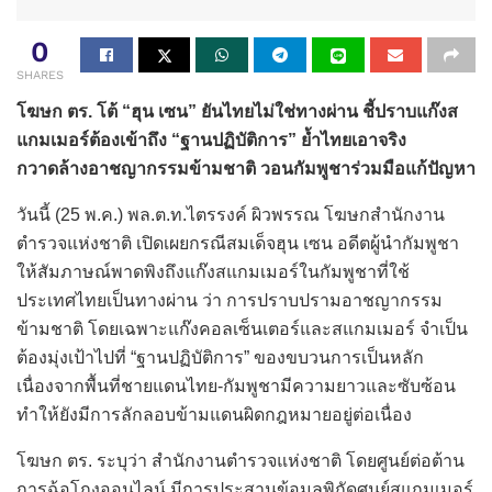
0
SHARES
โฆษก ตร. โต้ “ฮุน เซน” ยันไทยไม่ใช่ทางผ่าน ชี้ปราบแก๊งส
แกมเมอร์ต้องเข้าถึง “ฐานปฏิบัติการ” ย้ำไทยเอาจริง
กวาดล้างอาชญากรรมข้ามชาติ วอนกัมพูชาร่วมมือแก้ปัญหา
วันนี้ (25 พ.ค.) พล.ต.ท.ไตรรงค์ ผิวพรรณ โฆษกสำนักงาน
ตำรวจแห่งชาติ เปิดเผยกรณีสมเด็จฮุน เซน อดีตผู้นำกัมพูชา
ให้สัมภาษณ์พาดพิงถึงแก๊งสแกมเมอร์ในกัมพูชาที่ใช้
ประเทศไทยเป็นทางผ่าน ว่า การปราบปรามอาชญากรรม
ข้ามชาติ โดยเฉพาะแก๊งคอลเซ็นเตอร์และสแกมเมอร์ จำเป็น
ต้องมุ่งเป้าไปที่ “ฐานปฏิบัติการ” ของขบวนการเป็นหลัก
เนื่องจากพื้นที่ชายแดนไทย-กัมพูชามีความยาวและซับซ้อน
ทำให้ยังมีการลักลอบข้ามแดนผิดกฎหมายอยู่ต่อเนื่อง
โฆษก ตร. ระบุว่า สำนักงานตำรวจแห่งชาติ โดยศูนย์ต่อต้าน
การฉ้อโกงออนไลน์ มีการประสานข้อมูลพิกัดศูนย์สแกมเมอร์