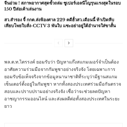
จีนอ่วม ! สภาพอากาศสุดขั้วถล่ม ซูเปอร์เอลนีโญรุนแรงสุดในรอบ
150 ปีส่อเค้าเล่นงาน
สว.สำรอง จี้ กกต.ส่งฟ้องศาล 229 คดีฮั้วสว.เดือนนี้ ท้าเปิดหีบ
เทียบโพยใบสั่ง-CCTV 3 พันใบ แซะอย่าอยู่ใต้อำนาจใส่ขาสั้น
พล.ต.ท.ไตรรงค์ ยอมรับว่า ปัญหาแก๊งสแกมเมอร์จำเป็นต้อง
อาศัยความร่วมมือจากกัมพูชาอย่างจริงจัง โดยเฉพาะการ
ยอมรับข้อเท็จจริงจากข้อมูลนานาชาติที่ระบุว่ามีฐานสแกม
เซ็นเตอร์ตั้งอยู่ในกัมพูชา หากทั้งสองประเทศร่วมมือกันตรวจ
สอบและปราบปรามอย่างจริงจัง เชื่อว่าจะช่วยลดปัญหา
อาชญากรรมออนไลน์ และส่งผลดีต่อทั้งสองประเทศในระยะ
ยาว