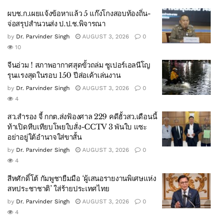
ผบช.ก.เผยแจ้งข้อหาแล้ว 5 แก๊งโกงสอบท้องถิ่น-
จ่อสรุปสำนวนส่ง ป.ป.ช.พิจารณา
by
Dr. Parvinder Singh
AUGUST 3, 2026
0
10
จีนอ่วม ! สภาพอากาศสุดขั้วถล่ม ซูเปอร์เอลนีโญ
รุนแรงสุดในรอบ 150 ปีส่อเค้าเล่นงาน
by
Dr. Parvinder Singh
AUGUST 3, 2026
0
4
สว.สำรอง จี้ กกต.ส่งฟ้องศาล 229 คดีฮั้วสว.เดือนนี้
ท้าเปิดหีบเทียบโพยใบสั่ง-CCTV 3 พันใบ แซะ
อย่าอยู่ใต้อำนาจใส่ขาสั้น
by
Dr. Parvinder Singh
AUGUST 3, 2026
0
4
สีหศักดิ์โต้ กัมพูชายืมมือ ‘ผู้เสนอรายงานพิเศษแห่ง
สหประชาชาติ’ ใส่ร้ายประเทศไทย
by
Dr. Parvinder Singh
AUGUST 3, 2026
0
4