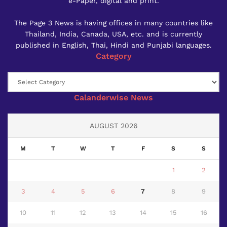
e-Paper, digital and print.
The Page 3 News is having offices in many countries like
Thailand, India, Canada, USA, etc. and is currently
published in English, Thai, Hindi and Punjabi languages.
Category
Category
Calanderwise News
AUGUST 2026
M
T
W
T
F
S
S
1
2
3
4
5
6
7
8
9
10
11
12
13
14
15
16