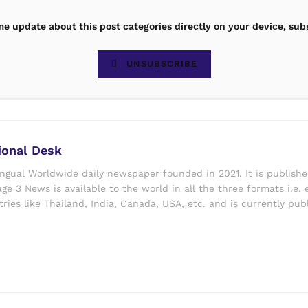
ime update about this post categories directly on your device, sub
UNSUBSCRIBE
ional Desk
ingual Worldwide daily newspaper founded in 2021. It is publish
ge 3 News is available to the world in all the three formats i.e. 
ries like Thailand, India, Canada, USA, etc. and is currently pub