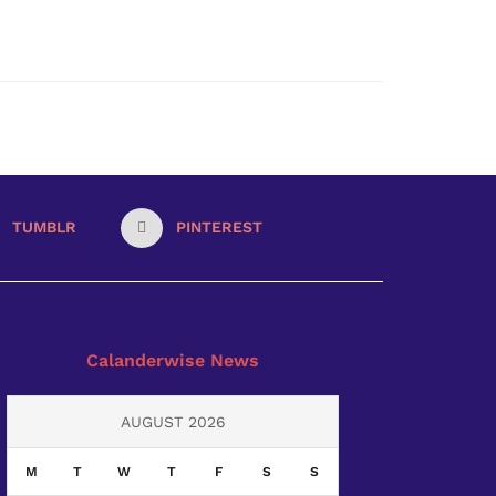
TUMBLR
PINTEREST
Calanderwise News
AUGUST 2026
M
T
W
T
F
S
S