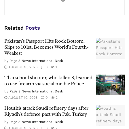
Related
Posts
Pakistan’s Passport Hits Rock Bottom:
Slips to 101st, Becomes World’s Fourth-
Weakest
by
Page 3 News International Desk
AUGUST 10, 2026
0
1
Thai school shooter, who killed 8, learned
to use firearm via social media: Police
by
Page 3 News International Desk
AUGUST 10, 2026
0
2
Houthis attack Saudi refinery days after
Riyadh’s defence pact with Pak, Turkey
by
Page 3 News International Desk
AUGUST 10, 2026
0
2