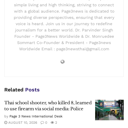
simple living and high thinking, striving to connect
with a global audience. Page3news is dedicated to
providing diverse perspectives, ensuring that every
voice is heard. Join us in our journey to redefine
journalism for a better world. Dr. Parvinder Singh
Founder - Page3News Worldwide & Dr. Monruedee
Sommart Co-Founder & President - Page3news
Worldwide Email : page3newsthai@gmail.com
Related
Posts
Thai school shooter, who killed 8, learned
to use firearm via social media: Police
by
Page 3 News International Desk
AUGUST 10, 2026
0
2