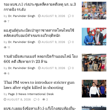
รอง ผบช.ภ.1 เร่งประชุมคลี่คลายคดีเหตุ นร. ม.3
กราดยิง รร.ดัง
by
Dr. Parvinder Singh
AUGUST 9, 2026
0
7
ผอ.ศูนย์ทุ่นระเบิดเป่าหูกาชาดสากลโทษไทยใช้
คลัสเตอร์บอมบ์ทำเขมรเจอวิกฤติหนัก
by
Dr. Parvinder Singh
AUGUST 9, 2026
0
11
รวบผัวเมียสแกมเมอร์ หลอกเปิดร้านออนไลน์ โยง
601 คดี เสียหายกว่า 23 ล้าน
by
Dr. Parvinder Singh
AUGUST 9, 2026
0
6
Thai PM vows to introduce stricter gun
laws after eight killed in shooting
by
Page 3 News International Desk
AUGUST 8, 2026
0
2
ผบช.ก.เผยแจ้งข้อหาแล้ว 5 แก๊งโกงสอบท้องถิ่น-