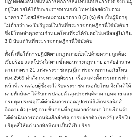
ปฏิบัติผิดเงื่อนไขแห่งการพักการลงโทษแต่ประการใด จึงเป็นผู้
อยู่ในข่ายให้ได้รับพระราชทานอภัยโทษปล่อยตัวไปตาม
มาตรา 7 โดยมีลักษณะตามมาตรา 8 (2) (ฉ) คือ เป็นผู้มีอายุ
ไม่ต่ำกว่า ๖๐ ปีบริบูรณ์ในวันที่พระราชกฤษฎีกานี้ใช้บังคับฯ
ซึ่งมีโทษจำคุกตามกำหนดโทษที่จะได้รับต่อไปเหลืออยู่ไม่เกิน
3 ปี นับแต่วันที่พระราชกฤษฎีกานี้ใช้บังคับ
ทั้งนี้ เพื่อให้การปฏิบัติตามกฎหมายเป็นไปด้วยความถูกต้อง
เรียบร้อย และโปร่งใสตามขั้นตอนทางกฎหมาย อาศัยอำนาจ
ตามมาตรา 21 แห่งพระราชกฤษฎีกาพระราชทานอภัยโทษ
พ.ศ.2569 คำสั่งกระทรวงยุติธรรม เรื่อง แต่งตั้งกรรมการทำ
หน้าที่ตรวจสอบผู้ซึ่งจะได้รับพระราชทานอภัยโทษ จึงมีมติให้
นายทักษิณฯ ได้รับการปล่อยตัวคุมประพฤติตามกฎหมาย และ
กรมคุมประพฤติได้ดำเนินการถอดอุปกรณ์อิเล็กทรอนิกส์
ติดตามตัว (EM) ตามขั้นตอนที่กฎหมายกำหนด โดยเรือนจำ
ได้ดำเนินการออกหนังสือสำคัญการปล่อยตัว (รท.25) หรือใบ
บริสุทธิ์ให้แก่ นายทักษิณฯ เป็นที่เรียบร้อย