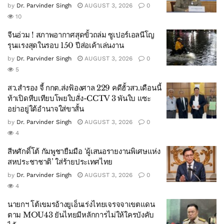
by
Dr. Parvinder Singh
AUGUST 3, 2026
0
10
จีนอ่วม ! สภาพอากาศสุดขั้วถล่ม ซูเปอร์เอลนีโญ
รุนแรงสุดในรอบ 150 ปีส่อเค้าเล่นงาน
by
Dr. Parvinder Singh
AUGUST 3, 2026
0
5
สว.สำรอง จี้ กกต.ส่งฟ้องศาล 229 คดีฮั้วสว.เดือนนี้
ท้าเปิดหีบเทียบโพยใบสั่ง-CCTV 3 พันใบ แซะ
อย่าอยู่ใต้อำนาจใส่ขาสั้น
by
Dr. Parvinder Singh
AUGUST 3, 2026
0
4
สีหศักดิ์โต้ กัมพูชายืมมือ ‘ผู้เสนอรายงานพิเศษแห่ง
สหประชาชาติ’ ใส่ร้ายประเทศไทย
by
Dr. Parvinder Singh
AUGUST 3, 2026
0
4
นายกฯ โต้เขมรอ้างยูเอ็นเร่งไทยเจรจจาเขตแดน
ตาม MOU43 ยันไทยมีหลักการไม่ให้ใครบังคับ