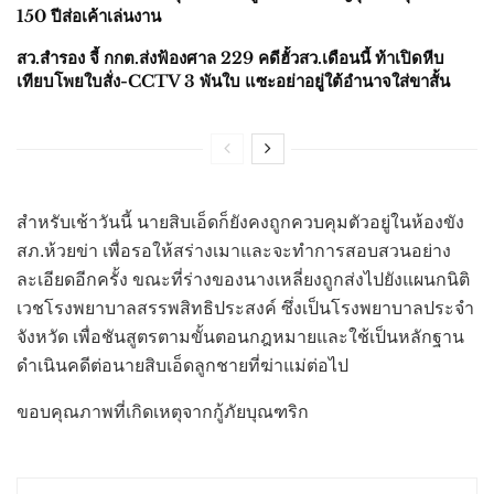
150 ปีส่อเค้าเล่นงาน
สว.สำรอง จี้ กกต.ส่งฟ้องศาล 229 คดีฮั้วสว.เดือนนี้ ท้าเปิดหีบ
เทียบโพยใบสั่ง-CCTV 3 พันใบ แซะอย่าอยู่ใต้อำนาจใส่ขาสั้น
สำหรับเช้าวันนี้ นายสิบเอ็ดก็ยังคงถูกควบคุมตัวอยู่ในห้องขัง
สภ.ห้วยข่า เพื่อรอให้สร่างเมาและจะทำการสอบสวนอย่าง
ละเอียดอีกครั้ง ขณะที่ร่างของนางเหลี่ยงถูกส่งไปยังแผนกนิติ
เวชโรงพยาบาลสรรพสิทธิประสงค์ ซึ่งเป็นโรงพยาบาลประจำ
จังหวัด เพื่อชันสูตรตามขั้นตอนกฎหมายและใช้เป็นหลักฐาน
ดำเนินคดีต่อนายสิบเอ็ดลูกชายที่ฆ่าแม่ต่อไป
ขอบคุณภาพที่เกิดเหตุจากกู้ภัยบุณฑริก