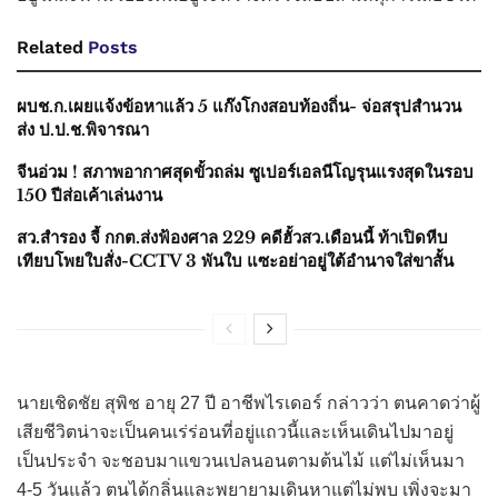
Related
Posts
ผบช.ก.เผยแจ้งข้อหาแล้ว 5 แก๊งโกงสอบท้องถิ่น- จ่อสรุปสำนวน
ส่ง ป.ป.ช.พิจารณา
จีนอ่วม ! สภาพอากาศสุดขั้วถล่ม ซูเปอร์เอลนีโญรุนแรงสุดในรอบ
150 ปีส่อเค้าเล่นงาน
สว.สำรอง จี้ กกต.ส่งฟ้องศาล 229 คดีฮั้วสว.เดือนนี้ ท้าเปิดหีบ
เทียบโพยใบสั่ง-CCTV 3 พันใบ แซะอย่าอยู่ใต้อำนาจใส่ขาสั้น
นายเชิดชัย สุพิช อายุ 27 ปี อาชีพไรเดอร์ กล่าวว่า ตนคาดว่าผู้
เสียชีวิตน่าจะเป็นคนเร่ร่อนที่อยู่แถวนี้และเห็นเดินไปมาอยู่
เป็นประจำ จะชอบมาแขวนเปลนอนตามต้นไม้ แต่ไม่เห็นมา
4-5 วันแล้ว ตนได้กลิ่นและพยายามเดินหาแต่ไม่พบ เพิ่งจะมา