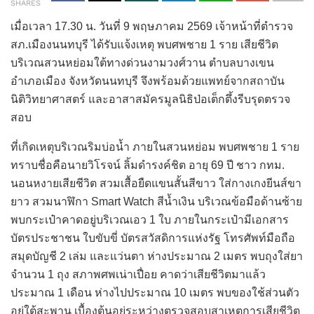
SHARES
เมื่อเวลา 17.30 น. วันที่ 9 พฤษภาคม 2569 เจ้าหน้าที่ตำรวจ
สภ.เมืองนนทบุรี ได้รับแจ้งเหตุ พบศพชาย 1 ราย เสียชีวิต
บริเวณสวนหย่อมใต้ทางด่วนงามวงศ์วาน ตำบลบางเขน
อำเภอเมือง จังหวัดนนทบุรี จึงพร้อมด้วยแพทย์จากสถาบัน
นิติวิทยาศาสตร์ และอาสาสมัครมูลนิธิป่อเต็กตึ้งรีบรุดตรวจ
สอบ
ที่เกิดเหตุบริเวณริมบ่อน้ำ ภายในสวนหย่อม พบศพชาย 1 ราย
ทราบชื่อคือนายวิโรจน์ ลิ้มดำรงค์ชิต อายุ 69 ปี ชาว กทม.
นอนหงายเสียชีวิต สวมเสื้อยืดแขนสั้นสีขาว ใส่กางเกงยีนส์ขา
ยาว สวมนาฬิกา Smart Watch สีน้ำเงิน บริเวณข้อมือด้านซ้าย
พบกระเป๋าคาดอยู่บริเวณเอว 1 ใบ ภายในกระเป๋ามีเอกสาร
บัตรประชาชน ใบขับขี่ บัตรสวัสดิการแห่งรัฐ โทรศัพท์มือถือ
สมุดบัญชี 2 เล่ม และแว่นตา ห่างประมาณ 2 เมตร พบถุงใส่ยา
จำนวน 1 ถุง สภาพศพเน่าเปื่อย คาดว่าเสียชีวิตมาแล้ว
ประมาณ 1 เดือน ห่างไปประมาณ 10 เมตร พบของใช้ส่วนตัว
อยู่ใต้สะพาน เบื้องต้นอยู่ระหว่างตรวจสอบสาเหตุการเสียชีวิต