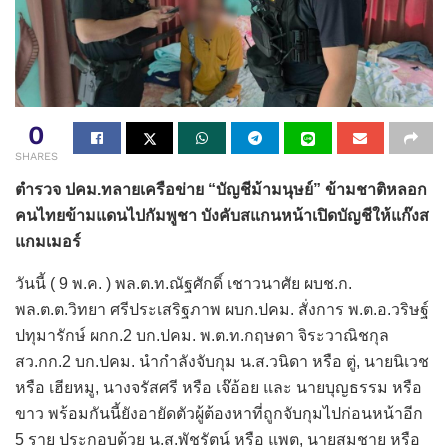
0
SHARES
ตำรวจ ปคม.ทลายเครือข่าย “บัญชีม้ามนุษย์” ข้ามชาติหลอก
คนไทยข้ามแดนไปกัมพูชา บังคับสแกนหน้าเปิดบัญชีให้แก๊งส
แกมเมอร์
วันนี้ ( 9 พ.ค. ) พล.ต.ท.ณัฐศักดิ์ เชาวนาศัย ผบช.ก.
พล.ต.ต.วิทยา ศรีประเสริฐภาพ ผบก.ปคม. สั่งการ พ.ต.อ.วริษฐ์
ปทุมารักษ์ ผกก.2 บก.ปคม. พ.ต.ท.กฤษดา จิระวาณิชกุล
สว.กก.2 บก.ปคม. นำกำลังจับกุม น.ส.วนิดา หรือ ตู่, นายนิเวช
หรือ เฮียหมู, นางจรัสศรี หรือ เจ๊อ้อย และ นายบุญธรรม หรือ
ขาว พร้อมกันนี้ยังอายัดตัวผู้ต้องหาที่ถูกจับกุมไปก่อนหน้าอีก
5 ราย ประกอบด้วย น.ส.พัชรัตน์ หรือ แพต, นายสมชาย หรือ