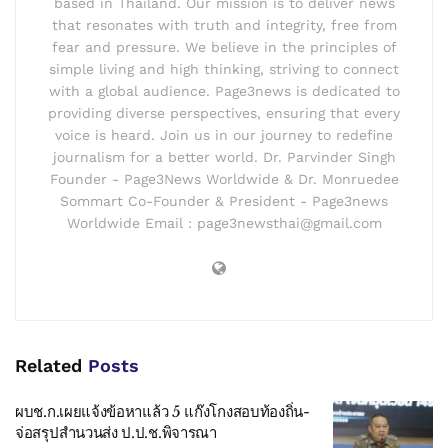
based in Thailand. Our mission is to deliver news
that resonates with truth and integrity, free from
fear and pressure. We believe in the principles of
simple living and high thinking, striving to connect
with a global audience. Page3news is dedicated to
providing diverse perspectives, ensuring that every
voice is heard. Join us in our journey to redefine
journalism for a better world. Dr. Parvinder Singh
Founder - Page3News Worldwide & Dr. Monruedee
Sommart Co-Founder & President - Page3news
Worldwide Email : page3newsthai@gmail.com
Related
Posts
ผบช.ก.เผยแจ้งข้อหาแล้ว 5 แก๊งโกงสอบท้องถิ่น-
จ่อสรุปสำนวนส่ง ป.ป.ช.พิจารณา