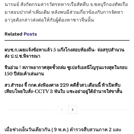
นารมย์ สังกัดกรมสารวัตรทหารเรือสัตหีบ จ.ชลบุรีกองทัพเรือ
มาสอบปากคำเพิ่มเติม หลังพบมีส่วนเกี่ยวข้องกับการจัดหา
อาวุธดังกล่าวส่งต่อให้กับผู้ต้องหาชาวจีนนั้น
Related
Posts
ผบช.ก.เผยแจ้งข้อหาแล้ว 5 แก๊งโกงสอบท้องถิ่น- จ่อสรุปสำนวน
ส่ง ป.ป.ช.พิจารณา
จีนอ่วม ! สภาพอากาศสุดขั้วถล่ม ซูเปอร์เอลนีโญรุนแรงสุดในรอบ
150 ปีส่อเค้าเล่นงาน
สว.สำรอง จี้ กกต.ส่งฟ้องศาล 229 คดีฮั้วสว.เดือนนี้ ท้าเปิดหีบ
เทียบโพยใบสั่ง-CCTV 3 พันใบ แซะอย่าอยู่ใต้อำนาจใส่ขาสั้น
เมื่อช่วงเย็นวันเดียวกัน ( 9 พ.ค.) ตำรวจสืบสวนภาค 2 และ