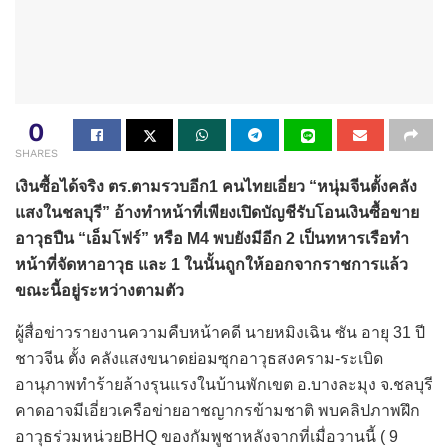
0
SHARES
เงินซื้อได้จริง ตร.ตามรวบอีก1 คนไทยเอี่ยว “หนุ่มจีนตั้งคลัง
แสงในชลบุรี” อ้างทำหน้าที่เพียงเปิดบัญชีรับโอนเงินซื้อขาย
อาวุธปืน “เอ็มโฟร์” หรือ M4 พบยังมีอีก 2 เป็นทหารเรือทำ
หน้าที่จัดหาอาวุธ และ 1 ในนั้นถูกให้ออกจากราชการแล้ว
ขณะนี้อยู่ระหว่างตามตัว
ผู้สื่อข่าวรายงานความคืบหน้าคดี นายหมิงเฉิน ซัน อายุ 31 ปี
ชาวจีน ตั้ง คลังแสงขนาดย่อมซุกอาวุธสงคราม-ระเบิด
อานุภาพทำร้ายล้างรุนแรงในบ้านพักเขต อ.บางละมุง จ.ชลบุรี
คาดอาจมีเอี่ยวเครือข่ายอาชญากรข้ามชาติ พบคลิปภาพฝึก
อาวุธร่วมหน่วยBHQ ของกัมพูชาหลังจากที่เมื่อวานนี้ ( 9