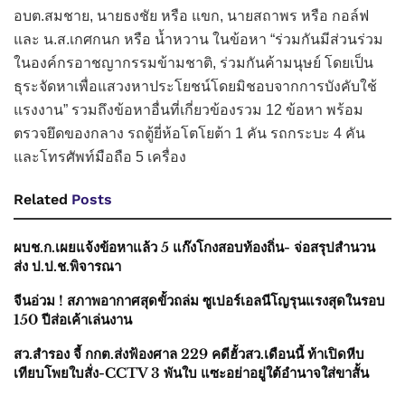
อบต.สมชาย, นายธงชัย หรือ แขก, นายสถาพร หรือ กอล์ฟ
และ น.ส.เกศกนก หรือ น้ำหวาน ในข้อหา “ร่วมกันมีส่วนร่วม
ในองค์กรอาชญากรรมข้ามชาติ, ร่วมกันค้ามนุษย์ โดยเป็น
ธุระจัดหาเพื่อแสวงหาประโยชน์โดยมิชอบจากการบังคับใช้
แรงงาน” รวมถึงข้อหาอื่นที่เกี่ยวข้องรวม 12 ข้อหา พร้อม
ตรวจยึดของกลาง รถตู้ยี่ห้อโตโยต้า 1 คัน รถกระบะ 4 คัน
และโทรศัพท์มือถือ 5 เครื่อง
Related
Posts
ผบช.ก.เผยแจ้งข้อหาแล้ว 5 แก๊งโกงสอบท้องถิ่น- จ่อสรุปสำนวน
ส่ง ป.ป.ช.พิจารณา
จีนอ่วม ! สภาพอากาศสุดขั้วถล่ม ซูเปอร์เอลนีโญรุนแรงสุดในรอบ
150 ปีส่อเค้าเล่นงาน
สว.สำรอง จี้ กกต.ส่งฟ้องศาล 229 คดีฮั้วสว.เดือนนี้ ท้าเปิดหีบ
เทียบโพยใบสั่ง-CCTV 3 พันใบ แซะอย่าอยู่ใต้อำนาจใส่ขาสั้น