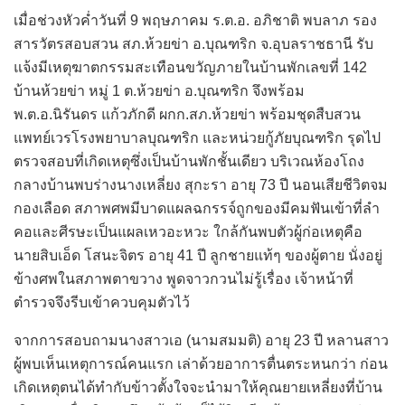
เมื่อช่วงหัวค่ำวันที่ 9 พฤษภาคม ร.ต.อ. อภิชาติ พบลาภ รอง
สารวัตรสอบสวน สภ.ห้วยข่า อ.บุณฑริก จ.อุบลราชธานี รับ
แจ้งมีเหตุฆาตกรรมสะเทือนขวัญภายในบ้านพักเลขที่ 142
บ้านห้วยข่า หมู่ 1 ต.ห้วยข่า อ.บุณฑริก จึงพร้อม
พ.ต.อ.นิรันดร แก้วภักดี ผกก.สภ.ห้วยข่า พร้อมชุดสืบสวน
แพทย์เวรโรงพยาบาลบุณฑริก และหน่วยกู้ภัยบุณฑริก รุดไป
ตรวจสอบที่เกิดเหตุซึ่งเป็นบ้านพักชั้นเดียว บริเวณห้องโถง
กลางบ้านพบร่างนางเหลี่ยง สุกะรา อายุ 73 ปี นอนเสียชีวิตจม
กองเลือด สภาพศพมีบาดแผลฉกรรจ์ถูกของมีคมฟันเข้าที่ลำ
คอและศีรษะเป็นแผลเหวอะหวะ ใกล้กันพบตัวผู้ก่อเหตุคือ
นายสิบเอ็ด โสนะจิตร อายุ 41 ปี ลูกชายแท้ๆ ของผู้ตาย นั่งอยู่
ข้างศพในสภาพตาขวาง พูดจาวกวนไม่รู้เรื่อง เจ้าหน้าที่
ตำรวจจึงรีบเข้าควบคุมตัวไว้
จากการสอบถามนางสาวเอ (นามสมมติ) อายุ 23 ปี หลานสาว
ผู้พบเห็นเหตุการณ์คนแรก เล่าด้วยอาการตื่นตระหนกว่า ก่อน
เกิดเหตุตนได้ทำกับข้าวตั้งใจจะนำมาให้คุณยายเหลี่ยงที่บ้าน