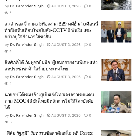
by
Dr. Parvinder Singh
AUGUST 3, 2026
0
5
สว.สำรอง จี้ กกต.ส่งฟ้องศาล 229 คดีฮั้วสว.เดือนนี้
ท้าเปิดหีบเทียบโพยใบสั่ง-CCTV 3 พันใบ แซะ
อย่าอยู่ใต้อำนาจใส่ขาสั้น
by
Dr. Parvinder Singh
AUGUST 3, 2026
0
4
สีหศักดิ์โต้ กัมพูชายืมมือ ‘ผู้เสนอรายงานพิเศษแห่ง
สหประชาชาติ’ ใส่ร้ายประเทศไทย
by
Dr. Parvinder Singh
AUGUST 3, 2026
0
4
นายกฯ โต้เขมรอ้างยูเอ็นเร่งไทยเจรจจาเขตแดน
ตาม MOU43 ยันไทยมีหลักการไม่ให้ใครบังคับ
ได้
by
Dr. Parvinder Singh
AUGUST 3, 2026
0
6
“ฟิล์ม รัฐภูมิ” รับทราบข้อหาดีเอสไอ คดี Forex