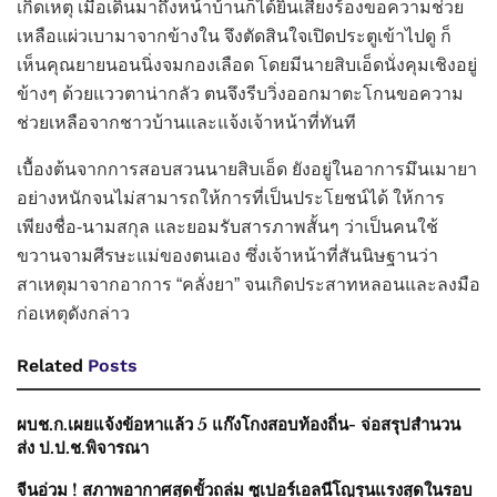
เกิดเหตุ เมื่อเดินมาถึงหน้าบ้านก็ได้ยินเสียงร้องขอความช่วย
เหลือแผ่วเบามาจากข้างใน จึงตัดสินใจเปิดประตูเข้าไปดู ก็
เห็นคุณยายนอนนิ่งจมกองเลือด โดยมีนายสิบเอ็ดนั่งคุมเชิงอยู่
ข้างๆ ด้วยแววตาน่ากลัว ตนจึงรีบวิ่งออกมาตะโกนขอความ
ช่วยเหลือจากชาวบ้านและแจ้งเจ้าหน้าที่ทันที
เบื้องต้นจากการสอบสวนนายสิบเอ็ด ยังอยู่ในอาการมึนเมายา
อย่างหนักจนไม่สามารถให้การที่เป็นประโยชน์ได้ ให้การ
เพียงชื่อ-นามสกุล และยอมรับสารภาพสั้นๆ ว่าเป็นคนใช้
ขวานจามศีรษะแม่ของตนเอง ซึ่งเจ้าหน้าที่สันนิษฐานว่า
สาเหตุมาจากอาการ “คลั่งยา” จนเกิดประสาทหลอนและลงมือ
ก่อเหตุดังกล่าว
Related
Posts
ผบช.ก.เผยแจ้งข้อหาแล้ว 5 แก๊งโกงสอบท้องถิ่น- จ่อสรุปสำนวน
ส่ง ป.ป.ช.พิจารณา
จีนอ่วม ! สภาพอากาศสุดขั้วถล่ม ซูเปอร์เอลนีโญรุนแรงสุดในรอบ