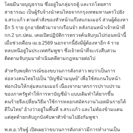
โดยมีนายบุญธรรม ซึ่งอยู่ในกลุ่มรถตู้ และรถโดยสาร
สาธารณะ เป็นผู้รับจ้างนำคนไทยจากกรุงเทพมหานครไปยัง
จ.สระแก้ว ตามคำสั่งของหัวหน้าแก๊งสแกมเมอร์ ส่วนผู้ต้องหา
อีก 5 ราย ถูกอายัดตัวมาจากเรือนจำ หลังก่อนหน้าเจ้าหน้าที่
กก.2 บก.ปคม. เคยเปิดปฏิบัติการตรวจค้นจับกุมไปก่อนหน้านี้
เมื่อช่วงเดือน เม.ย.2569 นอกจากนี้ยังมีผู้ต้องหาอีก 4 ราย
หลบหนีอยู่ในประเทศกัมพูชา ซึ่งเจ้าหน้าที่จะเร่งสืบสวน
ติดตามจับกุมมาดำเนินคดีตามกฎหมายต่อไป
สำหรับพฤติการณ์ของขบวนการดังกล่าว พบว่าเป็นการ
ล่อลวงคนไทยไปเป็น “บัญชีม้ามนุษย์” เพื่อใช้สแกนใบหน้า
ฟอกเงินให้กลุ่มสแกมเมอร์ เนื่องจากมาตรการปราบปราม
ของภาครัฐทำให้การหาบัญชีม้า แบบเดิมทำได้ยากขึ้น
คนร้ายจึงเปลี่ยนวิธีมาใช้การหลอกสมัครงาน”แอดมินรายได้
ดีในไทย” อ้างว่าอยู่ในพื้นที่ จ.สระแก้ว และไม่ต้องข้ามแดน
แต่สุดท้ายกลับถูกบังคับพาตัวข้ามไปยังกัมพูชา
พ.ต.อ.วริษฐ์ เปิดเผยว่าขบวนการดังกล่าวมีการทำงานเป็น