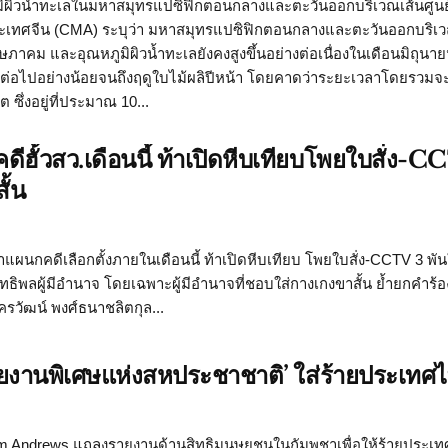
ผิวน้ำทะเลในมหาสมุทรแปซิฟิกตอนกลางและตะวันออกบริเวณเส้นศูนย์
ห่งประเทศจีน (CMA) ระบุว่า มหาสมุทรแปซิฟิกตอนกลางและตะวันออกบริเ
พฤษภาคม และอุณหภูมิผิวน้ำทะเลยังคงสูงขึ้นอย่างต่อเนื่องในเดือนมิถุน
่อไปอย่างน้อยจนถึงฤดูใบไม้ผลิปีหน้า โดยคาดว่าระยะเวลาโดยรวมจะ
ึ่งอยู่ที่ประมาณ 10...
ดีฮั้วสว.เดือนนี้ ท้าเปิดหีบเทียบโพยใบสั่ง-
ั้น
าแผนกคดีเลือกตั้งภายในเดือนนี้ ท้าเปิดหีบเทียบ โพยใบสั่ง-CCTV 3 พั
อิทธิพลผู้มีอำนาจ โดยเฉพาะผู้มีอำนาจที่ชอบใส่กางเกงขาสั้น ย้ำยกคำร้อ
ครวัฒน์ พงศ์ธนาชลิตกุล...
นอรายงานพิเศษแห่งสหประชาชาติ’ ใส่ร้ายประเทศ
om Andrews แถลงรายงานด้านสิทธิมนุษยชนในกัมพูชาเพื่อให้ร้ายประเ