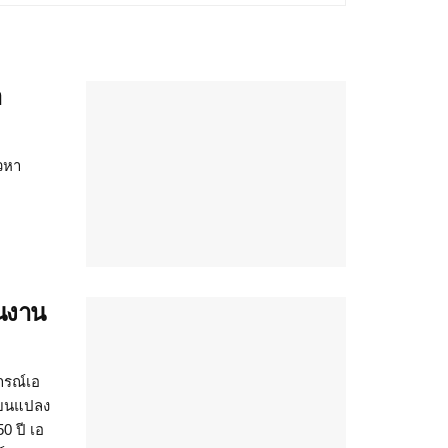
า
าวหา
่นงาน
ารณ์เอ
ี่ยนแปลง
0 ปี เอ