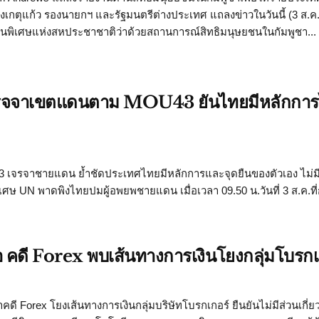
งเกตุแก้ว รองนายกฯ และรัฐมนตรีต่างประเทศ แถลงข่าวในวันนี้ (3 ส.ค.
านพิเศษแห่งสหประชาชาติว่าด้วยสถานการณ์สิทธิมนุษยชนในกัมพูชา...
ยเจรจจาเขตแดนตาม MOU43 ยันไทยมีหลักการไ
ยู 43 เจรจาชายแดน ย้ำชัดประเทศไทยมีหลักการและจุดยืนของตัวเอง ไม่ม
พิเศษ UN พาดพิงไทยปมผู้อพยพชายแดน เมื่อเวลา 09.50 น.วันที่ 3 ส.ค.ท
สไอ คดี Forex พบเส้นทางการเงินโยงกลุ่มโบรกเ
คดี Forex โยงเส้นทางการเงินกลุ่มบริษัทโบรกเกอร์ ยืนยันไม่มีส่วนเกี่ย