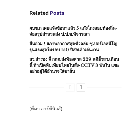
Related
Posts
ผบช.ก.เผยแจ้งข้อหาแล้ว 5 แก๊งโกงสอบท้องถิ่น-
จ่อสรุปสำนวนส่ง ป.ป.ช.พิจารณา
จีนอ่วม ! สภาพอากาศสุดขั้วถล่ม ซูเปอร์เอลนีโญ
รุนแรงสุดในรอบ 150 ปีส่อเค้าเล่นงาน
สว.สำรอง จี้ กกต.ส่งฟ้องศาล 229 คดีฮั้วสว.เดือน
นี้ ท้าเปิดหีบเทียบโพยใบสั่ง-CCTV 3 พันใบ แซะ
อย่าอยู่ใต้อำนาจใส่ขาสั้น
(ที่มา:อาร์ทีนิวส์)