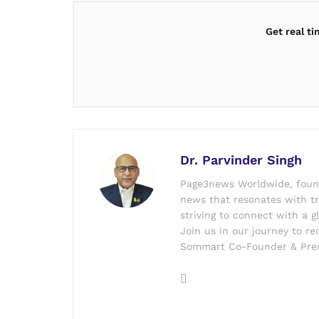
Get real t
Dr. Parvinder Singh
Page3news Worldwide, founde
news that resonates with tru
striving to connect with a g
Join us in our journey to r
Sommart Co-Founder & Pres