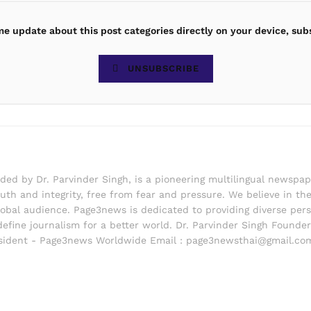
ime update about this post categories directly on your device, sub
UNSUBSCRIBE
d by Dr. Parvinder Singh, is a pioneering multilingual newspape
th and integrity, free from fear and pressure. We believe in the 
lobal audience. Page3news is dedicated to providing diverse pers
edefine journalism for a better world. Dr. Parvinder Singh Foun
ident - Page3news Worldwide Email : page3newsthai@gmail.co