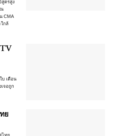
สูตรสูง
วณ
ายน CMA
ใกล้
CCTV
นใบ เตือน
งเจอถูก
ไทย
ทศไทย