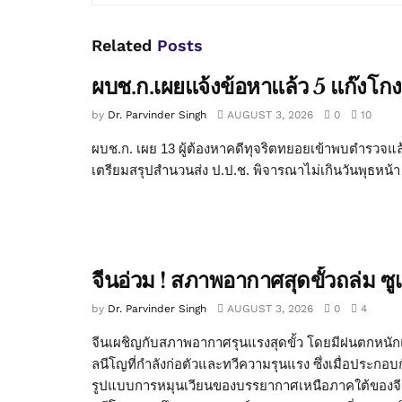
Related
Posts
ผบช.ก.เผยแจ้งข้อหาแล้ว 5 แก๊งโกง
by
Dr. Parvinder Singh
AUGUST 3, 2026
0
10
ผบช.ก. เผย 13 ผู้ต้องหาคดีทุจริตทยอยเข้าพบตำรวจแล้ว
เตรียมสรุปสำนวนส่ง ป.ป.ช. พิจารณาไม่เกินวันพุธหน้า ว
จีนอ่วม ! สภาพอากาศสุดขั้วถล่ม ซ
by
Dr. Parvinder Singh
AUGUST 3, 2026
0
4
จีนเผชิญกับสภาพอากาศรุนแรงสุดขั้ว โดยมีฝนตกหนั
ลนีโญที่กำลังก่อตัวและทวีความรุนแรง ซึ่งเมื่อประก
รูปแบบการหมุนเวียนของบรรยากาศเหนือภาคใต้ของจีน 