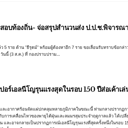
สอบท้องถิ่น- จ่อสรุปสำนวนส่ง ป.ป.ช.พิจารณ
 5 ราย ด้าน "ธีรุตม์" พร้อมผู้ต้องหาอีก 7 ราย ขอเลื่อนรับทราบข้อกล่
ันนี้ (3 ส.ค.) ที่ กองปราบปราม...
ูเปอร์เอลนีโญรุนแรงสุดในรอบ 150 ปีส่อเค้าเล
กและอากาศร้อนจัดแผ่ปกคลุมหลายภูมิภาคในขณะนี้ ท่ามกลางปรากฏก
อบกับการเคลื่อนไหวของพายุไต้ฝุ่นและลมมรสุมประจำฤดูกาลแล้ว ได้เปล
และอาจกลายเป็นปรากฏการณ์เอลนีโญรุนแรงที่สุดครั้งหนึ่งในรอบ 15