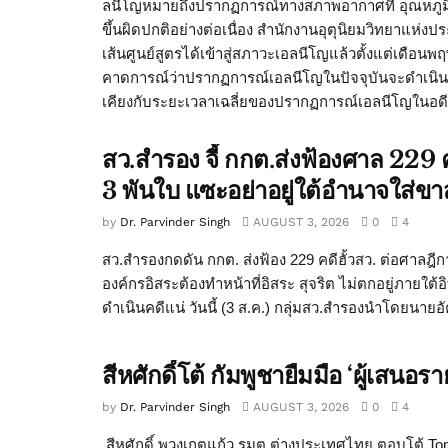
ลนีโญหมายถึงปรากฏการณ์ทางสภาพอากาศที่ อุณหภูมิ
ขึ้นผิดปกติอย่างต่อเนื่อง สำนักงานอุตุนิยมวิทยาแ
เส้นศูนย์สูตรได้เข้าสู่สภาวะเอลนีโญแล้วตั้งแต่เดือน
คาดการณ์ว่าปรากฏการณ์เอลนีโญในปัจจุบันจะดำเนินต
เคียงกับระยะเวลาเฉลี่ยของปรากฏการณ์เอลนีโญในอดีต ซ
สว.สำรอง จี้ กกต.ส่งฟ้องศาล 229 ค
3 พันใบ แซะอย่าอยู่ใต้อำนาจใส่ขาส
by
Dr. Parvinder Singh
AUGUST 3, 2026
0
4
สว.สำรองกดดัน กกต. ส่งฟ้อง 229 คดีฮั้วสว. ต่อศาลฎีก
องค์กรอิสระต้องทำหน้าที่อิสระ สุจริต ไม่ตกอยู่ภายใต้
ดำเนินคดีแน่ วันนี้ (3 ส.ค.) กลุ่มสว.สำรองนำโดยนายอั
สีหศักดิ์โต้ กัมพูชายืมมือ ‘ผู้เส
by
Dr. Parvinder Singh
AUGUST 3, 2026
0
4
สีหศักดิ์ พวงเกตุแก้ว รมต.ต่างประเทศไทย ตอบโต้ T