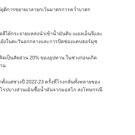
ัฐฯได้ยุติการขยายเวลายกเว้นมาตรการคว่ำบาตร
วเดลีได้กระจายแหล่งนำเข้าน้ำมันดิบ เแอลเอ็นจีและ
ขัดแย้งในตะวันอกกลางและการปิดช่องแคบฮอร์มุซ
คิดเป็นสัดส่วน 20% ของอุปทาน ในช่วงก่อนเกิด
ยาน
าตั้งแต่ช่วงปี 2022-23 ครั้งที่โรงกลั่นทั้งหลายของ
คยุโรปบางส่วนเมินซื้อน้ำมันจากมอสโก ลงโทษกรณี