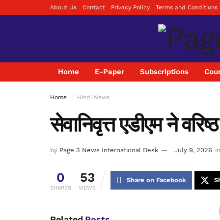
About Us
Contact
Privacy Policy
Terms and Conditions
Home
E-Paper
Subscriptions
Coun
Home
Hindi News
सेवानिवृत्त एडीएम ने वरिष्
by
Page 3 News International Desk
July 9, 2026
i
0
53
Share on Facebook
S
SHARES
VIEWS
Related
Posts