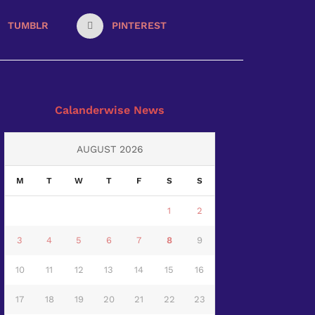
TUMBLR
PINTEREST
Calanderwise News
AUGUST 2026
M
T
W
T
F
S
S
1
2
3
4
5
6
7
8
9
10
11
12
13
14
15
16
17
18
19
20
21
22
23