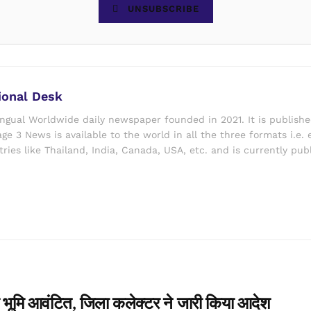
UNSUBSCRIBE
ional Desk
ingual Worldwide daily newspaper founded in 2021. It is publish
ge 3 News is available to the world in all the three formats i.e. 
ries like Thailand, India, Canada, USA, etc. and is currently pub
ेयर भूमि आवंटित, जिला कलेक्टर ने जारी किया आदेश