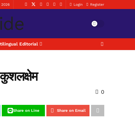
, 2026
Login
Register
tilingual Editorial
 कुशलक्षेम
0
Share on Line
Share on Email