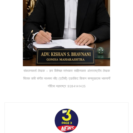
संकलनकर्ता लेखक – क़र विशेषज्ञ स्तंभकार साहित्यकार अंतरराष्ट्रीय लेखक
चिंतक कवि संगीत माध्यमा सीए (एटीसी) एडवोकेट किशन सनमुखदास भावनानीं
गोंदिया महाराष्ट्र 9284141425