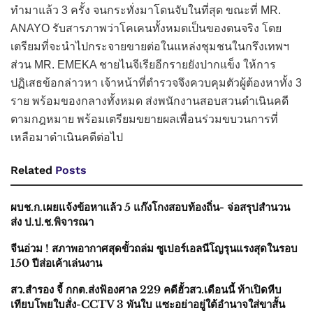
ทำมาแล้ว 3 ครั้ง จนกระทั่งมาโดนจับในที่สุด ขณะที่ MR.
ANAYO รับสารภาพว่าโคเคนทั้งหมดเป็นของตนจริง โดย
เตรียมที่จะนำไปกระจายขายต่อในแหล่งชุมชนในกรึงเทพฯ
ส่วน MR. EMEKA ชายไนจีเรียอีกรายยังปากแข็ง ให้การ
ปฏิเสธข้อกล่าวหา เจ้าหน้าที่ตำรวจจึงควบคุมตัวผู้ต้องหาทั้ง 3
ราย พร้อมของกลางทั้งหมด ส่งพนักงานสอบสวนดำเนินคดี
ตามกฎหมาย พร้อมเตรียมขยายผลเพื่อนร่วมขบวนการที่
เหลือมาดำเนินคดีต่อไป
Related
Posts
ผบช.ก.เผยแจ้งข้อหาแล้ว 5 แก๊งโกงสอบท้องถิ่น- จ่อสรุปสำนวน
ส่ง ป.ป.ช.พิจารณา
จีนอ่วม ! สภาพอากาศสุดขั้วถล่ม ซูเปอร์เอลนีโญรุนแรงสุดในรอบ
150 ปีส่อเค้าเล่นงาน
สว.สำรอง จี้ กกต.ส่งฟ้องศาล 229 คดีฮั้วสว.เดือนนี้ ท้าเปิดหีบ
เทียบโพยใบสั่ง-CCTV 3 พันใบ แซะอย่าอยู่ใต้อำนาจใส่ขาสั้น