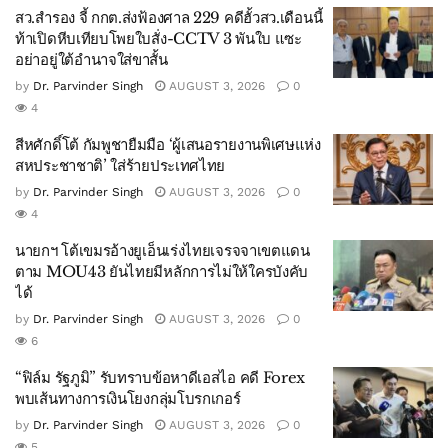
สว.สำรอง จี้ กกต.ส่งฟ้องศาล 229 คดีฮั้วสว.เดือนนี้
ท้าเปิดหีบเทียบโพยใบสั่ง-CCTV 3 พันใบ แซะ
อย่าอยู่ใต้อำนาจใส่ขาสั้น
by
Dr. Parvinder Singh
AUGUST 3, 2026
0
4
สีหศักดิ์โต้ กัมพูชายืมมือ ‘ผู้เสนอรายงานพิเศษแห่ง
สหประชาชาติ’ ใส่ร้ายประเทศไทย
by
Dr. Parvinder Singh
AUGUST 3, 2026
0
4
นายกฯ โต้เขมรอ้างยูเอ็นเร่งไทยเจรจจาเขตแดน
ตาม MOU43 ยันไทยมีหลักการไม่ให้ใครบังคับ
ได้
by
Dr. Parvinder Singh
AUGUST 3, 2026
0
6
“ฟิล์ม รัฐภูมิ” รับทราบข้อหาดีเอสไอ คดี Forex
พบเส้นทางการเงินโยงกลุ่มโบรกเกอร์
by
Dr. Parvinder Singh
AUGUST 3, 2026
0
5