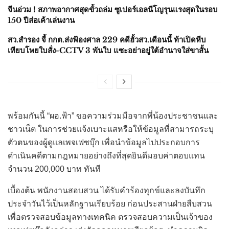
จีนอ่วม ! สภาพอากาศสุดขั้วถล่ม ซูเปอร์เอลนีโญรุนแรงสุดในรอบ
150 ปีส่อเค้าเล่นงาน
สว.สำรอง จี้ กกต.ส่งฟ้องศาล 229 คดีฮั้วสว.เดือนนี้ ท้าเปิดหีบ
เทียบโพยใบสั่ง-CCTV 3 พันใบ แซะอย่าอยู่ใต้อำนาจใส่ขาสั้น
พร้อมกันนี้ “ผอ.ฟ้า” ขอความร่วมมือจากพี่น้องประชาชนและ
ชาวเน็ต ในการช่วยแจ้งเบาะแสหรือให้ข้อมูลที่สามารถระบุ
ตัวตนของผู้ดูแลเพจเฟซบุ๊ก เพื่อนำข้อมูลไปประกอบการ
ดำเนินคดีตามกฎหมายอย่างถึงที่สุดยินดีมอบค่าตอบแทน
จำนวน 200,000 บาท ทันที
เบื้องต้น พนักงานสอบสวน ได้รับคำร้องทุกข์และลงบันทึก
ประจำวันไว้เป็นหลักฐานเรียบร้อย ก่อนประสานฝ่ายสืบสวน
เพื่อตรวจสอบข้อมูลทางเทคนิค ตรวจสอบความเป็นเจ้าของ