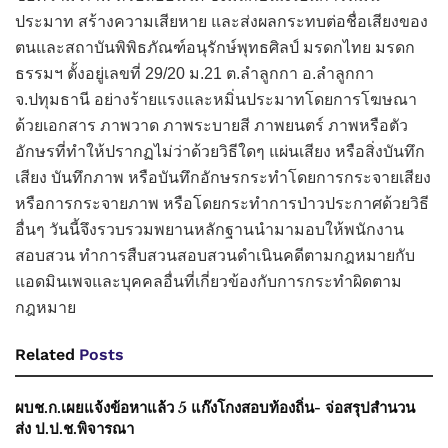
ประมาท สร้างความเสียหาย และส่งผลกระทบต่อชื่อเสียงของ
ตนและสถาบันพิพิธภัณฑ์อนุรักษ์พุทธศิลป์ มรดกไทย มรดก
ธรรมฯ ตั้งอยู่เลขที่ 29/20 ม.21 ต.ลำลูกกา อ.ลำลูกกา
จ.ปทุมธานี อย่างร้ายแรงและหมิ่นประมาทโดยการโฆษณา
ด้วยเอกสาร ภาพวาด ภาพระบายสี ภาพยนตร์ ภาพหรือตัว
อักษรที่ทำให้ปรากฏไม่ว่าด้วยวิธีใดๆ แผ่นเสียง หรือสิ่งบันทึก
เสียง บันทึกภาพ หรือบันทึกอักษรกระทำโดยการกระจายเสียง
หรือการกระจายภาพ หรือโดยกระทำการป่าวประกาศด้วยวิธี
อื่นๆ วันนี้จึงรวบรวมพยานหลักฐานนำมามอบให้พนักงาน
สอบสวน ทำการสืบสวนสอบสวนดำเนินคดีตามกฎหมายกับ
แอดมินเพจและบุคคลอื่นที่เกี่ยวข้องกับการกระทำผิดตาม
กฎหมาย
Related
Posts
ผบช.ก.เผยแจ้งข้อหาแล้ว 5 แก๊งโกงสอบท้องถิ่น- จ่อสรุปสำนวน
ส่ง ป.ป.ช.พิจารณา