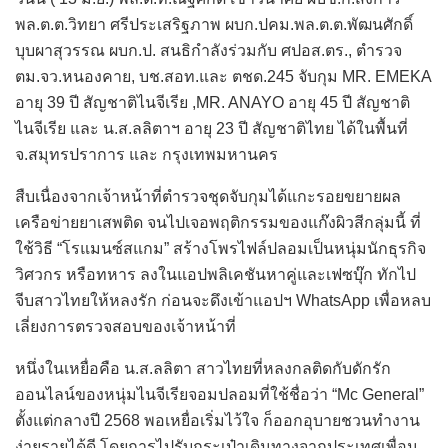
พล.ต.ต.วิทยา ศรีประเสริฐภาพ ผบก.ปคม.พล.ต.ต.พัฒนศักดิ์
บุบผาสุวรรณ ผบก.ป. สนธิกำลังร่วมกับ ศปอส.ตร., ตำรวจ
ตม.จว.หนองคาย, บช.สอท.และ ตชด.245 จับกุม MR. EMEKA
อายุ 39 ปี สัญชาติไนจีเรีย ,MR. ANAYO อายุ 45 ปี สัญชาติ
ไนจีเรีย และ น.ส.ลลิตาฯ อายุ 23 ปี สัญชาติไทย ได้ในพื้นที่
จ.สมุทรปราการ และ กรุงเทพมหานคร
สืบเนื่องจากเจ้าหน้าที่ตำรวจชุดจับกุมได้แกะรอยขยายผล
เครือข่ายยาเสพติด จนไปเจอพฤติกรรมของแก๊งผิวสีกลุ่มนี้ ที่
ใช้วิธี “โรแมนซ์สแกม” สร้างโพรไฟล์ปลอมเป็นหนุ่มนักธุรกิจ
วิศวกร หรือทหาร ลงในแอปพลิเคชันหาคู่และเฟซบุ๊ก ทักไป
จีบสาวไทยให้หลงรัก ก่อนจะดึงเข้าแอปฯ WhatsApp เพื่อหลบ
เลี่ยงการตรวจสอบของเจ้าหน้าที่
หนึ่งในเหยื่อคือ น.ส.ลลิตา สาวไทยที่หลงกลติดกับดักรัก
ออนไลน์ของหนุ่มไนจีเรียจอมปลอมที่ใช้ชื่อว่า “Mc General”
ตั้งแต่กลางปี 2568 พอเหยื่อเริ่มไว้ใจ ก็ออกอุบายชวนทำงาน
ง่ายรายได้ดี โดยการไปรับกระเป๋าเดินทางจากประเทศเพื่อน