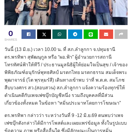
0
SHARES
วันนี้ (13 มิ.ย.) เวลา 10.00 น. ที่ สภ.ลำลูกกา จ.ปทุมธานี
ดร.พรทิพา สุพัฒนุกูล หรือ “ผอ.ฟ้า” ผู้อำนวยการสถานี
โทรทัศน์ฟ้าให้ทีวี / ประธานมูลนิธิผู้ให้ย่อมใจเป็นสุข / เจ้าของ
พิพิธภัณฑ์อนุรักษ์พุทธศิลป์ มรดกไทย มรดกธรรม สมเด็จพระ
พุฒาจารย์ (โต พฺรหฺมรํสี) เดินทางเข้าพบ ว่าที่ พ.ต.ต. สมโภช
สืบบวงศกร สว.(สอบสวน) สภ.ลำลูกกา แจ้งความร้องทุกข์ให้
ดำเนินคดีกับเพจเฟซบุ๊กบัญชีหนึ่ง รวมถึงบุคคลที่มีส่วน
เกี่ยวข้องทั้งหมด ในข้อหา “หมิ่นประมาทโดยการโฆษณา”
ดร.พรทิพา กล่าวว่า ระหว่างวันที่ 9 -12 มิ.ย.69 ตนพบว่าเพจ
เฟซบุ๊กดังกล่าวได้มีการโพสต์และเผยแพร่ข้อมูล ทั้งในรูปแบบ
ข้อความ ภาพ หรือสื่ออื่นใด ซึ่งมีลักษณะเป็นการหมิ่น