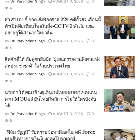
by
Dr. Parvinder Singh
AUGUST 3, 2026
0
4
สว.สำรอง จี้ กกต.ส่งฟ้องศาล 229 คดีฮั้วสว.เดือนนี้
ท้าเปิดหีบเทียบโพยใบสั่ง-CCTV 3 พันใบ แซะ
อย่าอยู่ใต้อำนาจใส่ขาสั้น
by
Dr. Parvinder Singh
AUGUST 3, 2026
0
4
สีหศักดิ์โต้ กัมพูชายืมมือ ‘ผู้เสนอรายงานพิเศษแห่ง
สหประชาชาติ’ ใส่ร้ายประเทศไทย
by
Dr. Parvinder Singh
AUGUST 3, 2026
0
4
นายกฯ โต้เขมรอ้างยูเอ็นเร่งไทยเจรจจาเขตแดน
ตาม MOU43 ยันไทยมีหลักการไม่ให้ใครบังคับ
ได้
by
Dr. Parvinder Singh
AUGUST 3, 2026
0
6
“ฟิล์ม รัฐภูมิ” รับทราบข้อหาดีเอสไอ คดี Forex
พบเส้นทางการเงินโยงกลุ่มโบรกเกอร์