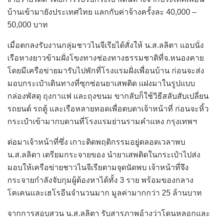
บ้านเข้ามายังประเทศไทย แลกกับค่าจ้างครั้งละ 40,000 –
50,000 บาท
​เมื่อตกลงรับงานกลุ่มชาวไนจีเรียได้สั่งให้ น.ส.ลลิตา แอบนั่ง
เรือหางยาวข้ามฝั่งโขงทางช่องทางธรรมชาติที่จ.หนองคาย
โดยมีเครือข่ายมารับไปพักที่โรงแรมฝั่งเพื่อนบ้าน ก่อนจะส่ง
มอบกระเป๋าเดินทางที่ซุกซ่อนยาเสพติด แฝงมาในรูปแบบ
กล่องพัสดุ ถุงกาแฟ และถุงขนม ขากลับก็ใช้วิธีสลับสับเปลี่ยน
รถยนต์ รถตู้ และเรือหลายทอดเพื่อตบตาเจ้าหน้าที่ ก่อนจะหิ้ว
กระเป๋าเข้ามากบดานที่โรงแรมย่านรามคำแหง กรุงเทพฯ
ต่อมาเจ้าหน้าที่ซึ่ง เกาะติดพฤติกรรมอยู่ตลอดเวลาพบ
น.ส.ลลิตา เตรียมกระจายของ นำยาเสพติดในกระเป๋าไปส่ง
มอบให้เครือข่ายชาวไนจีเรียตามจุดนัดพบ เจ้าหน้าที่จึง
กระจายกำลังจับกุมผู้ต้องหาได้ทั้ง 3 ราย พร้อมของกลาง
โคเคนและเฮโรอีนจำนวนมาก มูลค่ามากกว่า 25 ล้านบาท
​จากการสอบสวน น.ส.ลลิตา รับสารภาพอ้างว่าโดนหลอกและ