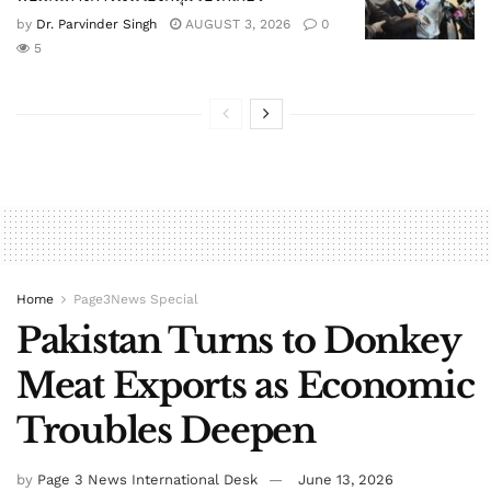
by
Dr. Parvinder Singh
AUGUST 3, 2026
0
5
Home
Page3News Special
Pakistan Turns to Donkey
Meat Exports as Economic
Troubles Deepen
by
Page 3 News International Desk
June 13, 2026