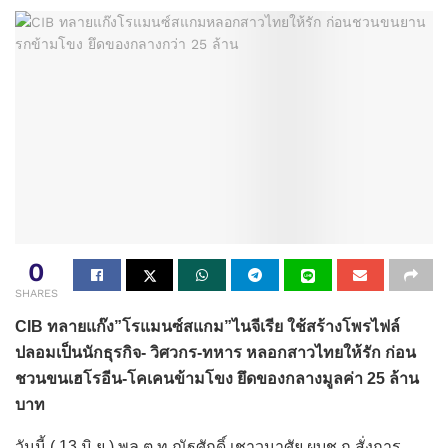
0
SHARES
CIB ทลายแก๊ง”โรแมนซ์สแกม”ไนจีเรีย ใช้สร้างโพรไฟล์
ปลอมเป็นนักธุรกิจ- วิศวกร-ทหาร หลอกสาวไทยให้รัก ก่อน
ชวนขนเฮโรอีน-โคเคนข้ามโขง ยึดของกลางมูลค่า 25 ล้าน
บาท
วันนี้ ( 13 มิ.ย.) พล.ต.ท.ณัฐศักดิ์ เชาวนาศัย ผบช.ก.สั่งการ