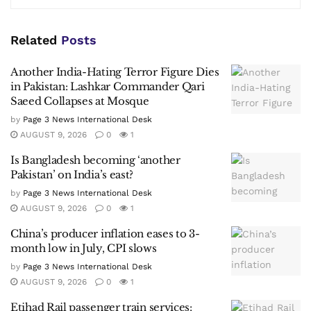
Related
Posts
Another India-Hating Terror Figure Dies
in Pakistan: Lashkar Commander Qari
Saeed Collapses at Mosque
by
Page 3 News International Desk
AUGUST 9, 2026
0
1
Is Bangladesh becoming ‘another
Pakistan’ on India’s east?
by
Page 3 News International Desk
AUGUST 9, 2026
0
1
China’s producer inflation eases to 3-
month low in July, CPI slows
by
Page 3 News International Desk
AUGUST 9, 2026
0
1
Etihad Rail passenger train services: