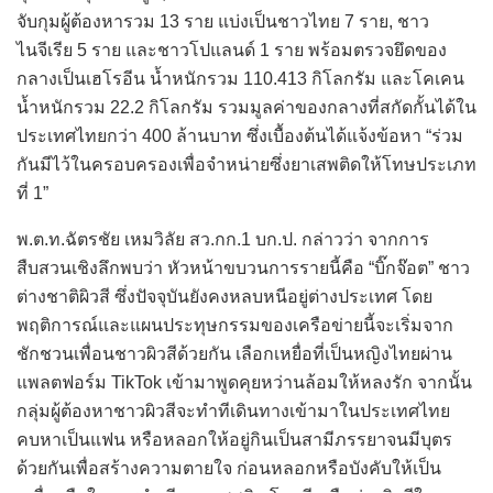
จับกุมผู้ต้องหารวม 13 ราย แบ่งเป็นชาวไทย 7 ราย, ชาว
ไนจีเรีย 5 ราย และชาวโปแลนด์ 1 ราย พร้อมตรวจยึดของ
กลางเป็นเฮโรอีน น้ำหนักรวม 110.413 กิโลกรัม และโคเคน
น้ำหนักรวม 22.2 กิโลกรัม รวมมูลค่าของกลางที่สกัดกั้นได้ใน
ประเทศไทยกว่า 400 ล้านบาท ซึ่งเบื้องต้นได้แจ้งข้อหา “ร่วม
กันมีไว้ในครอบครองเพื่อจำหน่ายซึ่งยาเสพติดให้โทษประเภท
ที่ 1”
พ.ต.ท.ฉัตรชัย เหมวิลัย สว.กก.1 บก.ป. กล่าวว่า จากการ
สืบสวนเชิงลึกพบว่า หัวหน้าขบวนการรายนี้คือ “บิ๊กจ๊อต” ชาว
ต่างชาติผิวสี ซึ่งปัจจุบันยังคงหลบหนีอยู่ต่างประเทศ โดย
พฤติการณ์และแผนประทุษกรรมของเครือข่ายนี้จะเริ่มจาก
ชักชวนเพื่อนชาวผิวสีด้วยกัน เลือกเหยื่อที่เป็นหญิงไทยผ่าน
แพลตฟอร์ม TikTok เข้ามาพูดคุยหว่านล้อมให้หลงรัก จากนั้น
กลุ่มผู้ต้องหาชาวผิวสีจะทำทีเดินทางเข้ามาในประเทศไทย
คบหาเป็นแฟน หรือหลอกให้อยู่กินเป็นสามีภรรยาจนมีบุตร
ด้วยกันเพื่อสร้างความตายใจ ก่อนหลอกหรือบังคับให้เป็น