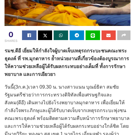
0
SHARES
รมช.ดีอี เยี่ยมให้กำลังใจผู้บาดเจ็บเหตุรถกระบะชนคณะพระ
ธุดงค์ ที่ รพ.มุกดาหาร ย้ำหน่วยงานที่เกี่ยวข้องต้องบูรณาการ
ให้ความช่วยเหลือผู้ได้รับผลกระทบอย่างเต็มที่ ทั้งการรักษา
พยาบาล และการเยียวยา
วันนี้(3ก.ค.)เวลา 09.30 น. นางสาวแนน บุณย์ธิดา สมชัย
รัฐมนตรีช่วยว่าการกระทรวงดิจิทัลเพื่อเศรษฐกิจและ
สังคม(ดีอี) เดินทางไปยังโรงพยาบาลมุกดาหาร เพื่อเยี่ยมให้
กำลังใจพระภิกษุและผู้ได้รับบาดเจ็บจากเหตุรถกระบะพุ่งชน
คณะพระธุดงค์ พร้อมติดตามความคืบหน้าการรักษาพยาบาล
และการให้ความช่วยเหลือผู้ได้รับผลกระทบอย่างใกล้ชิด โดย
มีนายวิริยะ ทองผา สส.เขต 1 นายไกร เอี่ยมจุฬา รองผู้ว่า