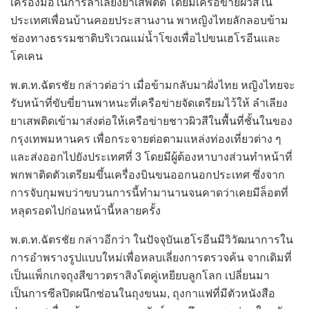
เครื่องมือในการลำเลียงยาเสพติด โดยมีเครือข่ายผิวสีใน
ประเทศเพื่อนบ้านคอยประสานงาน พาหญิงไทยลักลอบข้าม
ช่องทางธรรมชาติบริเวณแม่น้ำโขงเพื่อไปขนเฮโรอีนและ
โคเคน
พ.ต.ท.ฉัตรชัย กล่าวต่อว่า เมื่อข้ามกลับมาฝั่งไทย หญิงไทยจะ
รับหน้าที่ขับขี่ยานพาหนะที่เครือข่ายจัดเตรียมไว้ให้ ลำเลียง
ยาเสพติดเข้ามาส่งต่อให้เครือข่ายชาวผิวสีในพื้นที่ชั้นในของ
กรุงเทพมหานคร เพื่อกระจายต่อตามแหล่งท่องเที่ยวต่าง ๆ
และส่งออกไปยังประเทศที่ 3 โดยมีผู้ต้องหาบางส่วนทำหน้าที่
พกพาติดตัวเตรียมขึ้นเครื่องบินขนออกนอกประเทศ ซึ่งจาก
การจับกุมพบว่าขบวนการนี้ทำมานานจนคาดว่าเคยมีล็อตที่
หลุดรอดไปก่อนหน้านี้หลายครั้ง
พ.ต.ท.ฉัตรชัย กล่าวอีกว่า ในปัจจุบันเฮโรอีนมีวิวัฒนาการใน
การอำพรางรูปแบบใหม่เพื่อหลบเลี่ยงการตรวจค้น จากเดิมที่
เป็นแพ็กเกจถุงสีขาวตราสิงโตคู่เหยียบลูกโลก เปลี่ยนมา
เป็นการซีลปิดผนึกซ่อนในถุงขนม, ถุงกาแฟที่มีตัวหนังสือ