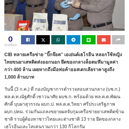
0
SHARES
CIB ทลายเครือข่าย “บิ๊กจ๊อต” เอเย่นต์เฮโรอีน หลอกใช้หญิง
ไทยขนยาเสพติดส่งออกนอก ยึดของกลางล็อตมหึมามูลค่า
กว่า 400 ล้าน เผยหากถึงมือพ่อค้าออสเตรเลียราคาสูงถึง
1,000 ล้านบาท
วันนี้ (3 ก.ค.) ที่ กองบัญชาการตำรวจสอบสวนกลาง (บช.ก.)
พล.ต.ท.ณัฐศักดิ์ เชาวนาศัย ผบช.ก. พร้อมด้วย พล.ต.ต.พัฒน
ศักดิ์ บุบผาสุวรรณ ผบก.ป. พล.ต.ต.วิทยา ศรีประเสริฐภาพ
ผบก.ปคม. ร่วมกันแถลงขยายผลจับกุมเครือข่ายยาเสพติดข้าม
ชาติ รวบผู้ต้องหาชาวไทยและต่างชาติ 13 ราย ยึดของกลาง
เฮโรอีนและโคเคนรวมกว่า 130 กิโลกรัม