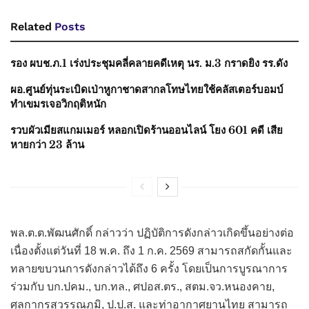
Related
Posts
รอง ผบช.ภ.1 เร่งประชุมคลี่คลายคดีเหตุ นร. ม.3 กราดยิง รร.ดัง
ผอ.ศูนย์ทุ่นระเบิดเป่าหูกาชาดสากลโทษไทยใช้คลัสเตอร์บอมบ์
ทำเขมรเจอวิกฤติหนัก
รวบผัวเมียสแกมเมอร์ หลอกเปิดร้านออนไลน์ โยง 601 คดี เสีย
หายกว่า 23 ล้าน
พล.ต.ต.พัฒนศักดิ์ กล่าวว่า ปฏิบัติการดังกล่าวเกิดขึ้นอย่างต่อ
เนื่องตั้งแต่วันที่ 18 พ.ค. ถึง 1 ก.ค. 2569 สามารถสกัดกั้นและ
ทลายขบวนการดังกล่าวได้ถึง 6 ครั้ง โดยเป็นการบูรณาการ
ร่วมกับ บก.ปคม., บก.ทล., ศปอส.ตร., สตม.จว.หนองคาย,
ศุลกากรสุวรรณภูมิ, ป.ป.ส. และท่าอากาศยานไทย สามารถ