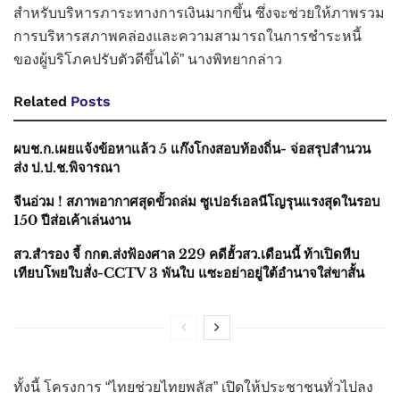
สำหรับบริหารภาระทางการเงินมากขึ้น ซึ่งจะช่วยให้ภาพรวม
การบริหารสภาพคล่องและความสามารถในการชำระหนี้
ของผู้บริโภคปรับตัวดีขึ้นได้” นางพิทยากล่าว
Related
Posts
ผบช.ก.เผยแจ้งข้อหาแล้ว 5 แก๊งโกงสอบท้องถิ่น- จ่อสรุปสำนวน
ส่ง ป.ป.ช.พิจารณา
จีนอ่วม ! สภาพอากาศสุดขั้วถล่ม ซูเปอร์เอลนีโญรุนแรงสุดในรอบ
150 ปีส่อเค้าเล่นงาน
สว.สำรอง จี้ กกต.ส่งฟ้องศาล 229 คดีฮั้วสว.เดือนนี้ ท้าเปิดหีบ
เทียบโพยใบสั่ง-CCTV 3 พันใบ แซะอย่าอยู่ใต้อำนาจใส่ขาสั้น
ทั้งนี้ โครงการ “ไทยช่วยไทยพลัส” เปิดให้ประชาชนทั่วไปลง