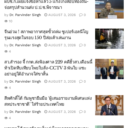
ผบช.ก.เผยแจ้งข้อหาแล้ว 5 แก๊งโกงสอบท้องถิ่น-
จ่อสรุปสำนวนส่ง ป.ป.ช.พิจารณา
by
Dr. Parvinder Singh
AUGUST 3, 2026
0
10
จีนอ่วม ! สภาพอากาศสุดขั้วถล่ม ซูเปอร์เอลนีโญ
รุนแรงสุดในรอบ 150 ปีส่อเค้าเล่นงาน
by
Dr. Parvinder Singh
AUGUST 3, 2026
0
4
สว.สำรอง จี้ กกต.ส่งฟ้องศาล 229 คดีฮั้วสว.เดือนนี้
ท้าเปิดหีบเทียบโพยใบสั่ง-CCTV 3 พันใบ แซะ
อย่าอยู่ใต้อำนาจใส่ขาสั้น
by
Dr. Parvinder Singh
AUGUST 3, 2026
0
4
สีหศักดิ์โต้ กัมพูชายืมมือ ‘ผู้เสนอรายงานพิเศษแห่ง
สหประชาชาติ’ ใส่ร้ายประเทศไทย
by
Dr. Parvinder Singh
AUGUST 3, 2026
0
4