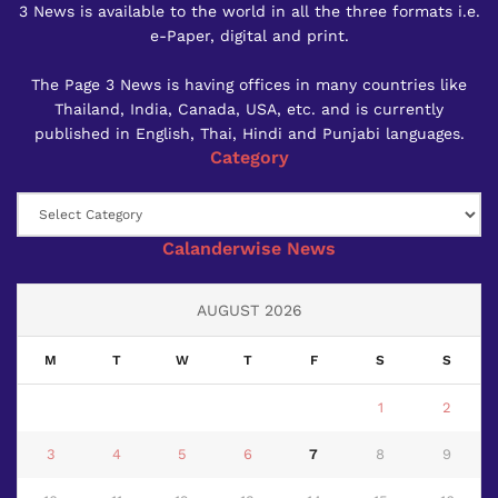
3 News is available to the world in all the three formats i.e.
e-Paper, digital and print.
The Page 3 News is having offices in many countries like
Thailand, India, Canada, USA, etc. and is currently
published in English, Thai, Hindi and Punjabi languages.
Category
Category
Calanderwise News
AUGUST 2026
M
T
W
T
F
S
S
1
2
3
4
5
6
7
8
9