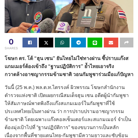
0
SHARES
โฆษก ตร. โต้ “ฮุน เซน” ยันไทยไม่ใช่ทางผ่าน ชี้ปราบแก๊งส
แกมเมอร์ต้องเข้าถึง “ฐานปฏิบัติการ” ย้ำไทยเอาจริง
กวาดล้างอาชญากรรมข้ามชาติ วอนกัมพูชาร่วมมือแก้ปัญหา
วันนี้ (25 พ.ค.) พล.ต.ท.ไตรรงค์ ผิวพรรณ โฆษกสำนักงาน
ตำรวจแห่งชาติ เปิดเผยกรณีสมเด็จฮุน เซน อดีตผู้นำกัมพูชา
ให้สัมภาษณ์พาดพิงถึงแก๊งสแกมเมอร์ในกัมพูชาที่ใช้
ประเทศไทยเป็นทางผ่าน ว่า การปราบปรามอาชญากรรม
ข้ามชาติ โดยเฉพาะแก๊งคอลเซ็นเตอร์และสแกมเมอร์ จำเป็น
ต้องมุ่งเป้าไปที่ “ฐานปฏิบัติการ” ของขบวนการเป็นหลัก
เนื่องจากพื้นที่ชายแดนไทย-กัมพูชามีความยาวและซับซ้อน