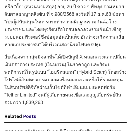
หรือ “กิ๊ก” (สงวนนามสกุล) อายุ 26 ปี ชาว จ.พัทลุง ตามหมาย
จับศาลอาญาตลิ่งชัน ที่ จ.980/2568 ลงวันที่ 17 ธ.ค.68 ข้อหา
“เป็นผู้สนับสนุนในการกระทำความผิดฐานร่วมกันฉ้อโกง
ประชาชน และโดยทุจริตหรือโดยหลอกลวงร่วมกันนำเข้าสู่
ระบบคอมพิวเตอร์ซึ่งข้อมูลอันเป็นเท็จ อันน่าจะเกิดความเสีย
หายแก่ประชาชน” ได้บริเวณสถานีรถไฟนครปฐม
สืบเนื่องจากกลุ่มมิจฉาชีพได้เปิดบัญชี X หลอกลวงแลกเปลี่ยน
เงินตราต่างประเทศ (เงินหยวน) ในราคาถูก และยังพบ
พฤติการณ์ในรูปแบบ “ไฮบริดสแกม” (Hybrid Scam) โดยสร้าง
โปรไฟล์อินสตาแกรมปลอมเพื่อหลอกลวงเหยื่อให้ร่วมลงทุน
ในสินทรัพย์ดิจิทัลผ่านเว็บไซต์ที่ทำเลียนแบบแพลตฟอร์ม
“Tether Limited” จนมีผู้เสียหายหลงเชื่อและสูญเสียทรัพย์สิน
รวมกว่า 1,839,263
Related
Posts