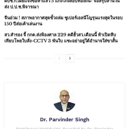
ผบช.ก.เผยแจ้งข้อหาแล้ว 5 แก๊งโกงสอบท้องถิ่น- จ่อสรุปสำนวน
ส่ง ป.ป.ช.พิจารณา
จีนอ่วม ! สภาพอากาศสุดขั้วถล่ม ซูเปอร์เอลนีโญรุนแรงสุดในรอบ
150 ปีส่อเค้าเล่นงาน
สว.สำรอง จี้ กกต.ส่งฟ้องศาล 229 คดีฮั้วสว.เดือนนี้ ท้าเปิดหีบ
เทียบโพยใบสั่ง-CCTV 3 พันใบ แซะอย่าอยู่ใต้อำนาจใส่ขาสั้น
Dr. Parvinder Singh
Page3news Worldwide, founded by Dr. Parvinder