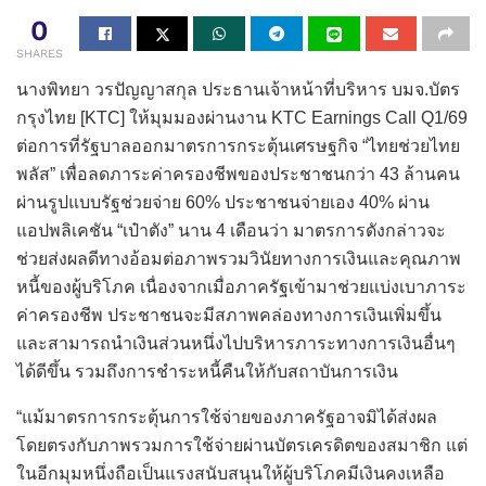
0
SHARES
นางพิทยา วรปัญญาสกุล ประธานเจ้าหน้าที่บริหาร บมจ.บัตร
กรุงไทย [KTC] ให้มุมมองผ่านงาน KTC Earnings Call Q1/69
ต่อการที่รัฐบาลออกมาตรการกระตุ้นเศรษฐกิจ “ไทยช่วยไทย
พลัส” เพื่อลดภาระค่าครองชีพของประชาชนกว่า 43 ล้านคน
ผ่านรูปแบบรัฐช่วยจ่าย 60% ประชาชนจ่ายเอง 40% ผ่าน
แอปพลิเคชัน “เป๋าตัง” นาน 4 เดือนว่า มาตรการดังกล่าวจะ
ช่วยส่งผลดีทางอ้อมต่อภาพรวมวินัยทางการเงินและคุณภาพ
หนี้ของผู้บริโภค เนื่องจากเมื่อภาครัฐเข้ามาช่วยแบ่งเบาภาระ
ค่าครองชีพ ประชาชนจะมีสภาพคล่องทางการเงินเพิ่มขึ้น
และสามารถนำเงินส่วนหนึ่งไปบริหารภาระทางการเงินอื่นๆ
ได้ดีขึ้น รวมถึงการชำระหนี้คืนให้กับสถาบันการเงิน
“แม้มาตรการกระตุ้นการใช้จ่ายของภาครัฐอาจมิได้ส่งผล
โดยตรงกับภาพรวมการใช้จ่ายผ่านบัตรเครดิตของสมาชิก แต่
ในอีกมุมหนึ่งถือเป็นแรงสนับสนุนให้ผู้บริโภคมีเงินคงเหลือ