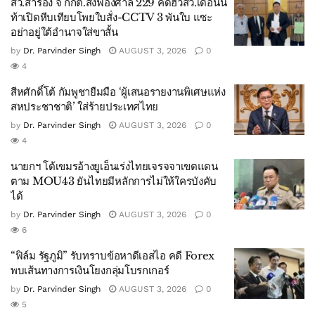
สว.สำรอง จี้ กกต.ส่งฟ้องศาล 229 คดีฮั้วสว.เดือนนี้
ท้าเปิดหีบเทียบโพยใบสั่ง-CCTV 3 พันใบ แซะ
อย่าอยู่ใต้อำนาจใส่ขาสั้น
by
Dr. Parvinder Singh
AUGUST 3, 2026
0
4
สีหศักดิ์โต้ กัมพูชายืมมือ ‘ผู้เสนอรายงานพิเศษแห่ง
สหประชาชาติ’ ใส่ร้ายประเทศไทย
by
Dr. Parvinder Singh
AUGUST 3, 2026
0
4
นายกฯ โต้เขมรอ้างยูเอ็นเร่งไทยเจรจจาเขตแดน
ตาม MOU43 ยันไทยมีหลักการไม่ให้ใครบังคับ
ได้
by
Dr. Parvinder Singh
AUGUST 3, 2026
0
6
“ฟิล์ม รัฐภูมิ” รับทราบข้อหาดีเอสไอ คดี Forex
พบเส้นทางการเงินโยงกลุ่มโบรกเกอร์
by
Dr. Parvinder Singh
AUGUST 3, 2026
0
5