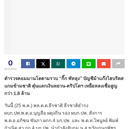
0
SHARES
ตำรวจคอมมานโดตามรวบ “กิ๊ก พัทลุง” บัญชีม้าแก๊งไฮบริดส
แกมข้ามชาติ ตุ๋นแลกเงินหยวน-คริปโตฯ เหยื่อหลงเชื่อสูญ
กว่า 1.8 ล้าน
วันนี้ (25 พ.ค.) พล.ต.ต.ธีรชาติ ธีรชาติธำรง
ผบก.ปพ.พ.ต.อ.บุญลือ ผดุงถิ่น รอง ผบก.ปพ. สั่งการ
พ.ต.อ.อภิชน ขันกา ผกก.4 บก.ปพ. และ พ.ต.ท.ไพบูลย์ พิมพ์
กำเนิด สว.กก.4 บก.ปพ. นำกำลังจับกุม น.ส.ขวัญกนกพัชร