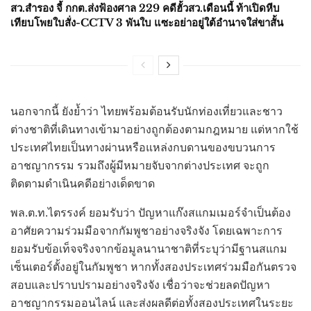
สว.สำรอง จี้ กกต.ส่งฟ้องศาล 229 คดีฮั้วสว.เดือนนี้ ท้าเปิดหีบ
เทียบโพยใบสั่ง-CCTV 3 พันใบ แซะอย่าอยู่ใต้อำนาจใส่ขาสั้น
นอกจากนี้ ยังย้ำว่า ไทยพร้อมต้อนรับนักท่องเที่ยวและชาว
ต่างชาติที่เดินทางเข้ามาอย่างถูกต้องตามกฎหมาย แต่หากใช้
ประเทศไทยเป็นทางผ่านหรือแหล่งกบดานของขบวนการ
อาชญากรรม รวมถึงผู้มีหมายจับจากต่างประเทศ จะถูก
ติดตามดำเนินคดีอย่างเด็ดขาด
พล.ต.ท.ไตรรงค์ ยอมรับว่า ปัญหาแก๊งสแกมเมอร์จำเป็นต้อง
อาศัยความร่วมมือจากกัมพูชาอย่างจริงจัง โดยเฉพาะการ
ยอมรับข้อเท็จจริงจากข้อมูลนานาชาติที่ระบุว่ามีฐานสแกม
เซ็นเตอร์ตั้งอยู่ในกัมพูชา หากทั้งสองประเทศร่วมมือกันตรวจ
สอบและปราบปรามอย่างจริงจัง เชื่อว่าจะช่วยลดปัญหา
อาชญากรรมออนไลน์ และส่งผลดีต่อทั้งสองประเทศในระยะ