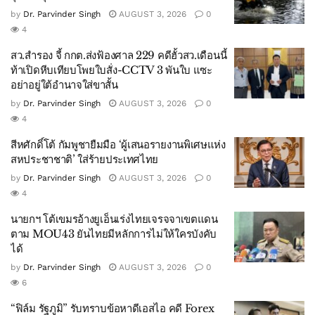
by
Dr. Parvinder Singh
AUGUST 3, 2026
0
4
สว.สำรอง จี้ กกต.ส่งฟ้องศาล 229 คดีฮั้วสว.เดือนนี้
ท้าเปิดหีบเทียบโพยใบสั่ง-CCTV 3 พันใบ แซะ
อย่าอยู่ใต้อำนาจใส่ขาสั้น
by
Dr. Parvinder Singh
AUGUST 3, 2026
0
4
สีหศักดิ์โต้ กัมพูชายืมมือ ‘ผู้เสนอรายงานพิเศษแห่ง
สหประชาชาติ’ ใส่ร้ายประเทศไทย
by
Dr. Parvinder Singh
AUGUST 3, 2026
0
4
นายกฯ โต้เขมรอ้างยูเอ็นเร่งไทยเจรจจาเขตแดน
ตาม MOU43 ยันไทยมีหลักการไม่ให้ใครบังคับ
ได้
by
Dr. Parvinder Singh
AUGUST 3, 2026
0
6
“ฟิล์ม รัฐภูมิ” รับทราบข้อหาดีเอสไอ คดี Forex