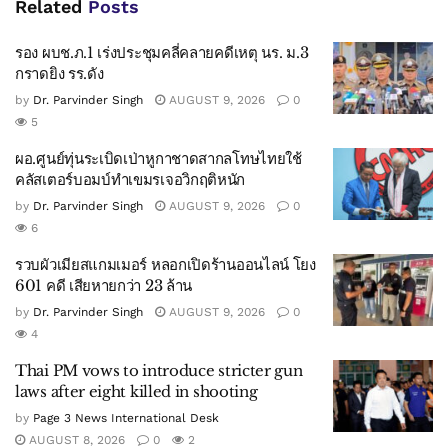
Related
Posts
รอง ผบช.ภ.1 เร่งประชุมคลี่คลายคดีเหตุ นร. ม.3
กราดยิง รร.ดัง
by
Dr. Parvinder Singh
AUGUST 9, 2026
0
5
ผอ.ศูนย์ทุ่นระเบิดเป่าหูกาชาดสากลโทษไทยใช้
คลัสเตอร์บอมบ์ทำเขมรเจอวิกฤติหนัก
by
Dr. Parvinder Singh
AUGUST 9, 2026
0
6
รวบผัวเมียสแกมเมอร์ หลอกเปิดร้านออนไลน์ โยง
601 คดี เสียหายกว่า 23 ล้าน
by
Dr. Parvinder Singh
AUGUST 9, 2026
0
4
Thai PM vows to introduce stricter gun
laws after eight killed in shooting
by
Page 3 News International Desk
AUGUST 8, 2026
0
2