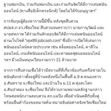
ฐานฟอกเงิน, ร่วมกันฟอกเงิน และร่วมกันจัดให้มีการเล่นพนัน
ออนไลน์ (ทางสื่ออิเล็กทรอนิกส์) โดยไม่ได้รับอนุญาตฯ”
การจับกุมผู้ต้องหารายนี้มีขึ้น หลังชุดสืบสวน
ศปอส.ภ.จว.เชียงใหม่ สืบสวนจนทราบว่า นายภานุวัฒน์ และ
นายสหภาพ ได้ร่วมกันลักลอบจัดให้มีการเล่นพนันออนไลน์
ผ่านเว็บไซต์ “vpx89.jubcash.com” ซึ่งมีการเปิดให้เล่นการ
พนันออนไลน์หลายประเภท เช่น สล็อตออนไลน์, คาสิโน
ออนไลน์, เกมส์พนันออนไลน์ และทายผลฟุตบอลออนไลน์
ฯลฯ มีวงเงินหมุนเวียนรวมกว่า 21 ล้านบาท
จากการสืบสวนเชื่อได้ว่ามีสถานที่ที่เกี่ยวข้องกับเครือข่ายเว็บ
พนันดังกล่าวตั้งอยู่ที่บ้านหลังหนึ่งในพื้นที่ ม.9 ต.หนองหาร
อ.สันทราย จ.เชียงใหม่ และบ้านใน ม.11 ต.ทุ่งสะโตก
อ.สันป่าตอง จ.เชียงใหม่ จึงได้รวบรวมพยานหลักฐานกล่าว
โทษต่อพนักงานสอบสวน สภ.แม่ปิง เพื่อดำเนินคดีกับทั้งคู่
พร้อมยื่นคำร้องขอหมายค้น-หมายจับต่อศาลจังหวัดเชียงใหม่