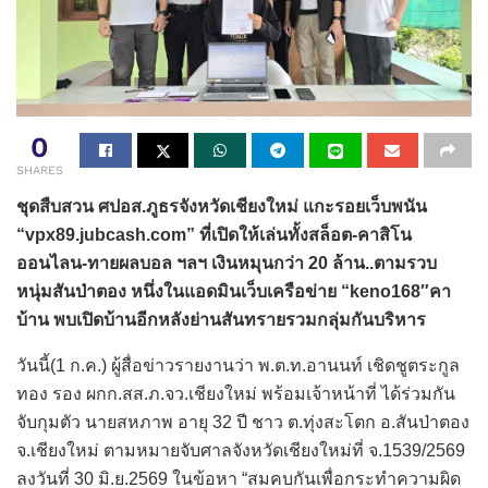
0
SHARES
ชุดสืบสวน ศปอส.ภูธรจังหวัดเชียงใหม่ แกะรอยเว็บพนัน
“vpx89.jubcash.com” ที่เปิดให้เล่นทั้งสล็อต-คาสิโน
ออนไลน-ทายผลบอล ฯลฯ เงินหมุนกว่า 20 ล้าน..ตามรวบ
หนุ่มสันป่าตอง หนึ่งในแอดมินเว็บเครือข่าย “keno168″คา
บ้าน พบเปิดบ้านอีกหลังย่านสันทรายรวมกลุ่มกันบริหาร
วันนี้(1 ก.ค.) ผู้สื่อข่าวรายงานว่า พ.ต.ท.อานนท์ เชิดชูตระกูล
ทอง รอง ผกก.สส.ภ.จว.เชียงใหม่ พร้อมเจ้าหน้าที่ ได้ร่วมกัน
จับกุมตัว นายสหภาพ อายุ 32 ปี ชาว ต.ทุ่งสะโตก อ.สันป่าตอง
จ.เชียงใหม่ ตามหมายจับศาลจังหวัดเชียงใหม่ที่ จ.1539/2569
ลงวันที่ 30 มิ.ย.2569 ในข้อหา “สมคบกันเพื่อกระทำความผิด