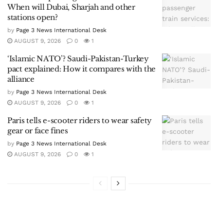
When will Dubai, Sharjah and other
stations open?
by
Page 3 News International Desk
AUGUST 9, 2026
0
1
‘Islamic NATO’? Saudi-Pakistan-Turkey
pact explained: How it compares with the
alliance
by
Page 3 News International Desk
AUGUST 9, 2026
0
1
Paris tells e-scooter riders to wear safety
gear or face fines
by
Page 3 News International Desk
AUGUST 9, 2026
0
1