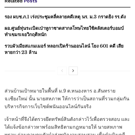
Related
Posts
รอง ผบช.ภ.1 เร่งประชุมคลี่คลายคดีเหตุ นร. ม.3 กราดยิง รร.ดัง
ผอ.ศูนย์ทุ่นระเบิดเป่าหูกาชาดสากลโทษไทยใช้คลัสเตอร์บอมบ์
ทำเขมรเจอวิกฤติหนัก
รวบผัวเมียสแกมเมอร์ หลอกเปิดร้านออนไลน์ โยง 601 คดี เสีย
หายกว่า 23 ล้าน
ส่วนบ้านเป้าหมายในพื้นที่ ม.9 ต.หนองหาร อ.สันทราย
จ.เชียงใหม่ นั้น นายสหภาพ ให้การว่าเป็นสถานที่รวมกลุ่มกัน
บริหารกิจการเว็บไซต์พนันออนไลน์กันจริง
เจ้าหน้าที่จึงได้ตรวจยึดทรัพย์สินดังกล่าวไว้เพื่อตรวจสอบ และ
ได้แจ้งข้อกล่าวหาพร้อมสิทธิตามกฎหมายให้ นายสหภาพ
ทราบ ก่อนควบคุมตัวนำส่งพนักงานสอบสวน เพื่อดำเนินคดี