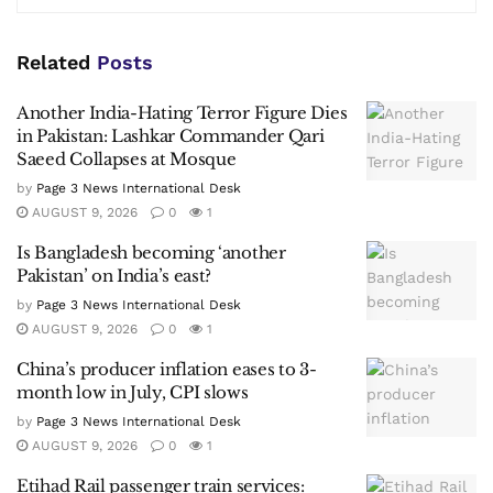
Related
Posts
Another India-Hating Terror Figure Dies
in Pakistan: Lashkar Commander Qari
Saeed Collapses at Mosque
by
Page 3 News International Desk
AUGUST 9, 2026
0
1
Is Bangladesh becoming ‘another
Pakistan’ on India’s east?
by
Page 3 News International Desk
AUGUST 9, 2026
0
1
China’s producer inflation eases to 3-
month low in July, CPI slows
by
Page 3 News International Desk
AUGUST 9, 2026
0
1
Etihad Rail passenger train services: