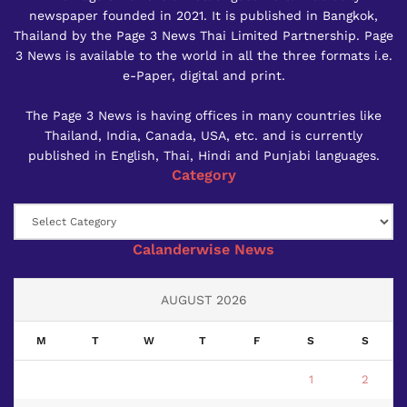
newspaper founded in 2021. It is published in Bangkok,
Thailand by the Page 3 News Thai Limited Partnership. Page
3 News is available to the world in all the three formats i.e.
e-Paper, digital and print.
The Page 3 News is having offices in many countries like
Thailand, India, Canada, USA, etc. and is currently
published in English, Thai, Hindi and Punjabi languages.
Category
Category
Calanderwise News
AUGUST 2026
M
T
W
T
F
S
S
1
2