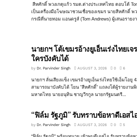
สีหศักดิ์ พวงเกตุแก้ว รมต.ต่างประเทศไทย ตอบโต้ T
เป็นเครื่องมือโฆษณาชวนเชื่อของเขมร นายสีหศักดิ์ พว
กรณีที่นายทอม แอนดรูส์ (Tom Andrews) ผู้เสนอรายง
นายกฯ โต้เขมรอ้างยูเอ็นเร่งไท
ใครบังคับได้
by
Dr. Parvinder Singh
AUGUST 3, 2026
0
6
นายกฯ ลั่นเสียงแข็ง เขมรอ้างยูเอ็นเร่งไทยใช้เอ็มโอ
สามารถมาบังคับได้ โยน "สีหศักดิ์" แถลงโต้ผู้รายงาน
มหาดไทย นายอนุทิน ชาญวีรกูล นายกรัฐมนตรี...
“ฟิล์ม รัฐภูมิ” รับทราบข้อหาดีเอ
by
Dr. Parvinder Singh
AUGUST 3, 2026
0
5
“ฟิล์ม รัฐภูมิ” พร้อมทนาย เข้าพบดีเอสไอ รับทราบข้อหา