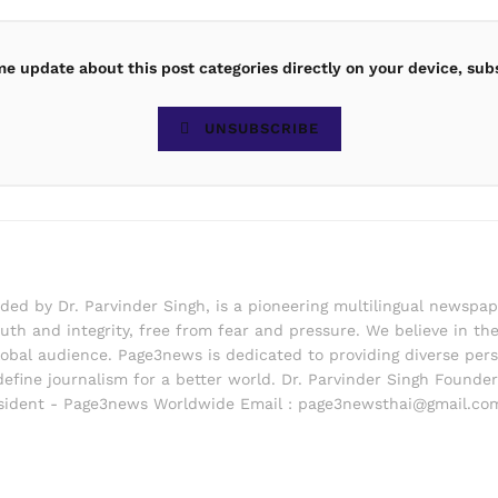
ime update about this post categories directly on your device, sub
UNSUBSCRIBE
d by Dr. Parvinder Singh, is a pioneering multilingual newspape
th and integrity, free from fear and pressure. We believe in the 
lobal audience. Page3news is dedicated to providing diverse pers
edefine journalism for a better world. Dr. Parvinder Singh Foun
ident - Page3news Worldwide Email : page3newsthai@gmail.co