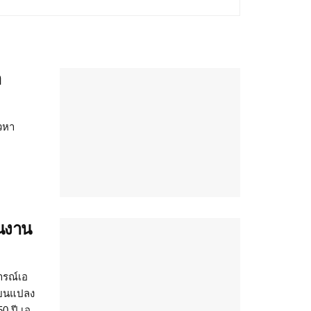
า
าวหา
่นงาน
ารณ์เอ
ี่ยนแปลง
0 ปี เอ