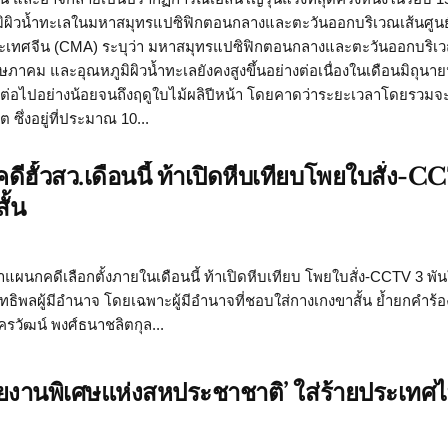
ผิวน้ำทะเลในมหาสมุทรแปซิฟิกตอนกลางและตะวันออกบริเวณเส้นศูนย์
ห่งประเทศจีน (CMA) ระบุว่า มหาสมุทรแปซิฟิกตอนกลางและตะวันออกบริเ
พฤษภาคม และอุณหภูมิผิวน้ำทะเลยังคงสูงขึ้นอย่างต่อเนื่องในเดือนมิถุน
่อไปอย่างน้อยจนถึงฤดูใบไม้ผลิปีหน้า โดยคาดว่าระยะเวลาโดยรวมจะ
ึ่งอยู่ที่ประมาณ 10...
ดีฮั้วสว.เดือนนี้ ท้าเปิดหีบเทียบโพยใบสั่ง-
ั้น
าแผนกคดีเลือกตั้งภายในเดือนนี้ ท้าเปิดหีบเทียบ โพยใบสั่ง-CCTV 3 พั
อิทธิพลผู้มีอำนาจ โดยเฉพาะผู้มีอำนาจที่ชอบใส่กางเกงขาสั้น ย้ำยกคำร้อ
ครวัฒน์ พงศ์ธนาชลิตกุล...
นอรายงานพิเศษแห่งสหประชาชาติ’ ใส่ร้ายประเทศ