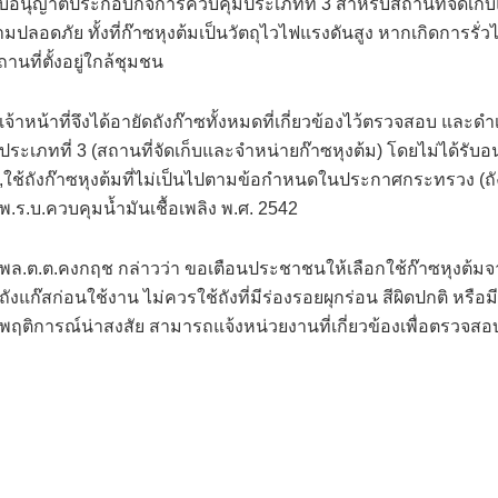
่มีใบอนุญาตประกอบกิจการควบคุมประเภทที่ 3 สำหรับสถานที่จัดเก็บแ
ลอดภัย ทั้งที่ก๊าซหุงต้มเป็นวัตถุไวไฟแรงดันสูง หากเกิดการรั่
นที่ตั้งอยู่ใกล้ชุมชน
เจ้าหน้าที่จึงได้อายัดถังก๊าซทั้งหมดที่เกี่ยวข้องไว้ตรวจสอบ 
ประเภทที่ 3 (สถานที่จัดเก็บและจำหน่ายก๊าซหุงต้ม) โดยไม่ได้รับอ
,ใช้ถังก๊าซหุงต้มที่ไม่เป็นไปตามข้อกำหนดในประกาศกระทรวง (ถ
พ.ร.บ.ควบคุมน้ำมันเชื้อเพลิง พ.ศ. 2542
พล.ต.ต.คงกฤช กล่าวว่า ขอเตือนประชาชนให้เลือกใช้ก๊าซหุงต้มจา
ถังแก๊สก่อนใช้งาน ไม่ควรใช้ถังที่มีร่องรอยผุกร่อน สีผิดปกติ หร
พฤติการณ์น่าสงสัย สามารถแจ้งหน่วยงานที่เกี่ยวข้องเพื่อตรวจสอบ