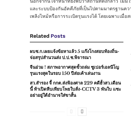
นอกจากนี้ เจ้าหน้าที่ยังพบว่าสถานที่ดังกล่าว ไม
และระบบป้องกันอัคคีภัยที่เป็นไปตามมาตรฐานความป
เพลิงไหม้หรือการระเบิดรุนแรงได้ โดยเฉพาะเมื่อสถา
Related
Posts
ผบช.ก.เผยแจ้งข้อหาแล้ว 5 แก๊งโกงสอบท้องถิ่น-
จ่อสรุปสำนวนส่ง ป.ป.ช.พิจารณา
จีนอ่วม ! สภาพอากาศสุดขั้วถล่ม ซูเปอร์เอลนีโญ
รุนแรงสุดในรอบ 150 ปีส่อเค้าเล่นงาน
สว.สำรอง จี้ กกต.ส่งฟ้องศาล 229 คดีฮั้วสว.เดือน
นี้ ท้าเปิดหีบเทียบโพยใบสั่ง-CCTV 3 พันใบ แซะ
อย่าอยู่ใต้อำนาจใส่ขาสั้น