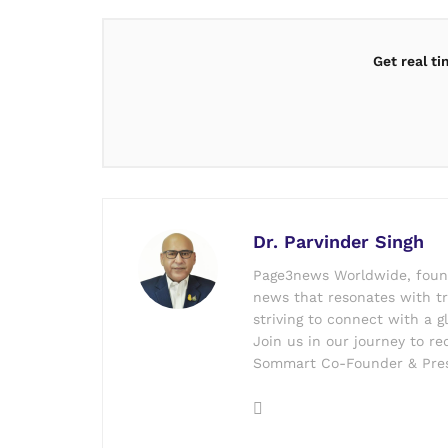
Get real t
Dr. Parvinder Singh
Page3news Worldwide, founde
news that resonates with tru
striving to connect with a g
Join us in our journey to r
Sommart Co-Founder & Pres