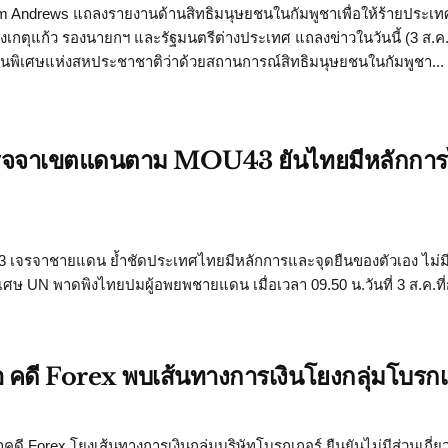
om Andrews แถลงรายงานด้านสิทธิมนุษยชนในกัมพูชาเพื่อให้ร้ายประเ
งเกตุแก้ว รองนายกฯ และรัฐมนตรีต่างประเทศ แถลงข่าวในวันนี้ (3 ส.ค.
านพิเศษแห่งสหประชาชาติว่าด้วยสถานการณ์สิทธิมนุษยชนในกัมพูชา...
ยเจรจจาเขตแดนตาม MOU43 ยันไทยมีหลักการไ
ยู 43 เจรจาชายแดน ย้ำชัดประเทศไทยมีหลักการและจุดยืนของตัวเอง ไม่ม
พิเศษ UN พาดพิงไทยปมผู้อพยพชายแดน เมื่อเวลา 09.50 น.วันที่ 3 ส.ค.ท
สไอ คดี Forex พบเส้นทางการเงินโยงกลุ่มโบรกเ
คดี Forex โยงเส้นทางการเงินกลุ่มบริษัทโบรกเกอร์ ยืนยันไม่มีส่วนเกี่ย