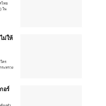
ทศไทย
) ใน
ม่ให้
ีใคร
ี่กระทรวง
กอร์
วข้องทำ