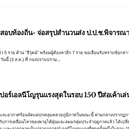
สอบท้องถิ่น- จ่อสรุปสำนวนส่ง ป.ป.ช.พิจารณ
 5 ราย ด้าน "ธีรุตม์" พร้อมผู้ต้องหาอีก 7 ราย ขอเลื่อนรับทราบข้อกล่
ันนี้ (3 ส.ค.) ที่ กองปราบปราม...
ูเปอร์เอลนีโญรุนแรงสุดในรอบ 150 ปีส่อเค้าเล
กและอากาศร้อนจัดแผ่ปกคลุมหลายภูมิภาคในขณะนี้ ท่ามกลางปรากฏก
อบกับการเคลื่อนไหวของพายุไต้ฝุ่นและลมมรสุมประจำฤดูกาลแล้ว ได้เปล
และอาจกลายเป็นปรากฏการณ์เอลนีโญรุนแรงที่สุดครั้งหนึ่งในรอบ 15