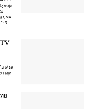
สูตรสูง
วณ
ายน CMA
ใกล้
CCTV
นใบ เตือน
งเจอถูก
ไทย