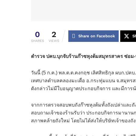
0
2
Share on Facebook
S
SHARES
VIEWS
ตำรวจ ปคบ.บุกจับร้านก๊าซหุงต้มสมุทรสาคร ซ่อม-
วันนี้ (5 ก.ค.) พล.ต.ต.คงกฤช เลิศสิทธิกุล ผบก.ปค
เทศบาลตำบลคลองมะเดื่อ อ.กระทุ่มแบน จ.สมุทรสาคร
ดังกล่าวไม่มีใบอนุญาตประกอบกิจการ และมีการน
จากการตรวจสอบพบถังก๊าซหุงต้มทั้งถังเปล่าและถ
สอบถามเจ้าของร้านรับว่า ประกอบกิจการมานานกว่า
สภาพคล้ายถังใหม่ โดยไม่ได้ส่งให้บริษัทเจ้าข