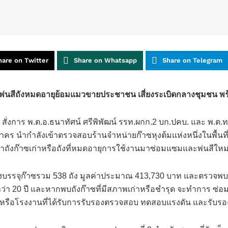
hare on Twitter
Share on Whatsapp
Share on Telegram
พ่นสีถังหมดอายุย้อมแมวขายประชาชน เสี่ยงระเบิดกลางชุมชน พร้
บ. สั่งการ พ.ต.อ.ธนาทัศน์ ศรีพิพัฒน์ รรท.ผกก.2 บก.ปคบ​. และ พ.ต.
 นำกำลังเข้าตรวจสอบร้านจำหน่ายก๊าซหุงต้มแห่งหนึ่งในพื้นที่ 
ำถังก๊าซเก่าหรือถังที่หมดอายุการใช้งานมาซ่อมแซมและพ่นสีให
ังบรรจุก๊าซรวม 538 ถัง มูลค่าประมาณ 413,730 บาท และตรวจพบถ
 20 ปี และหากพบถังก๊าซที่มีสภาพเก่าหรือชำรุด จะทำการ ซ่อมแซ
องถังหรือโรงงานที่ได้รับการรับรองตรวจสอบ ทดสอบแรงดัน และ