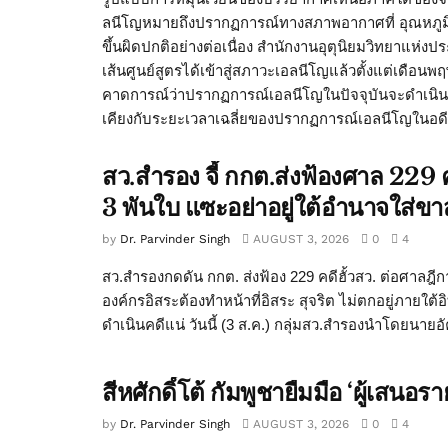
ลนีโญหมายถึงปรากฏการณ์ทางสภาพอากาศที่ อุณหภูมิ
ขึ้นผิดปกติอย่างต่อเนื่อง สำนักงานอุตุนิยมวิทยาแ
เส้นศูนย์สูตรได้เข้าสู่สภาวะเอลนีโญแล้วตั้งแต่เดือน
คาดการณ์ว่าปรากฏการณ์เอลนีโญในปัจจุบันจะดำเนินต
เคียงกับระยะเวลาเฉลี่ยของปรากฏการณ์เอลนีโญในอดีต ซ
สว.สำรอง จี้ กกต.ส่งฟ้องศาล 229 ค
3 พันใบ แซะอย่าอยู่ใต้อำนาจใส่ขาส
by
Dr. Parvinder Singh
AUGUST 3, 2026
0
4
สว.สำรองกดดัน กกต. ส่งฟ้อง 229 คดีฮั้วสว. ต่อศาลฎีก
องค์กรอิสระต้องทำหน้าที่อิสระ สุจริต ไม่ตกอยู่ภายใต้
ดำเนินคดีแน่ วันนี้ (3 ส.ค.) กลุ่มสว.สำรองนำโดยนายอั
สีหศักดิ์โต้ กัมพูชายืมมือ ‘ผู้เส
by
Dr. Parvinder Singh
AUGUST 3, 2026
0
4