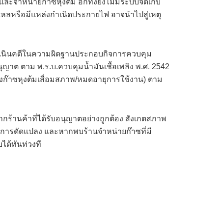
ละจำหน่ายก๊าซหุงต้ม อีกทั้งยังไม่มีระบบจัดเก็บ
วไหลหรือมีแหล่งกำเนิดประกายไฟ อาจนำไปสู่เหตุ
และดำเนินคดีในความผิดฐานประกอบกิจการควบคุม
นุญาต ตาม พ.ร.บ.ควบคุมน้ำมันเชื้อเพลิง พ.ศ. 2542
ังก๊าซหุงต้มเสื่อมสภาพ/หมดอายุการใช้งาน) ตาม
กร้านค้าที่ได้รับอนุญาตอย่างถูกต้อง สังเกตสภาพ
ือมีการดัดแปลง และหากพบร้านจำหน่ายก๊าซที่มี
ได้ทันท่วงที