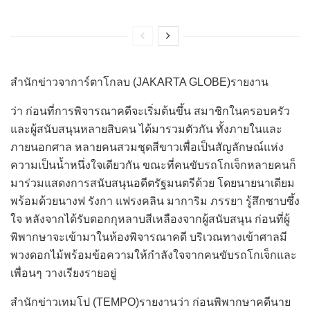
สำนักข่าวจาการ์ตาโกลบ (JAKARTA GLOBE)รายงาน
ว่า ก่อนที่การพิจารณาคดีจะเริ่มต้นขึ้น สมาชิกในครอบครัว
และผู้สนับสนุนหลายสิบคน ได้มารวมตัวกัน ทั้งภายในและ
ภายนอกศาล หลายคนสวมชุดสีขาวเพื่อเป็นสัญลักษณ์แห่ง
ความเป็นน้ำหนึ่งใจเดียวกัน ขณะที่คนขับรถโกเจ็กหลายคนก็
มาร่วมแสดงการสนับสนุนอดีตรัฐมนตรีด้วย โดยนายนาเดียม
พร้อมด้วยนางฟ รังกา แฟรงคลิน มาการิม ภรรยา รู้สึกซาบซึ้ง
ใจ หลังจากได้รับดอกกุหลาบสีเหลืองจากผู้สนับสนุน ก่อนที่ผู้
พิพากษาจะเข้ามาในห้องพิจารณาคดี บริเวณทางเข้าศาลมี
พวงดอกไม้พร้อมข้อความให้กำลังใจจากคนขับรถโกเจ็กและ
เพื่อนๆ วางเรียงรายอยู่
สำนักข่าวเทมโป (TEMPO)รายงานว่า ก่อนพิพากษาคดีนาย