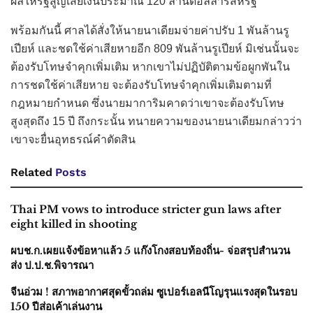
ผลให้รัฐสูญเสียเงินประมาณ 120 ล้านดอลลาร์สหรัฐ
พร้อมกันนี้ ศาลได้สั่งให้นายนาเดียมจ่ายค่าปรับ 1 พันล้านรู
เปียห์ และชดใช้ค่าเสียหายอีก 809 พันล้านรูเปียห์ มิเช่นนั้นจะ
ต้องรับโทษจำคุกเพิ่มเติม หากเขาไม่ปฏิบัติตามข้อผูกพันใน
การชดใช้ค่าเสียหาย จะต้องรับโทษจำคุกเพิ่มเติมตามที่
กฎหมายกำหนด ซึ่งนายมาการิมคาดว่าเขาจะต้องรับโทษ
สูงสุดถึง 15 ปี ถึงกระนั้น ทนายความของนายนาเดียมกล่าวว่า
เขาจะยื่นอุทธรณ์คำตัดสิน
Related
Posts
Thai PM vows to introduce stricter gun laws after
eight killed in shooting
ผบช.ก.เผยแจ้งข้อหาแล้ว 5 แก๊งโกงสอบท้องถิ่น- จ่อสรุปสำนวน
ส่ง ป.ป.ช.พิจารณา
จีนอ่วม ! สภาพอากาศสุดขั้วถล่ม ซูเปอร์เอลนีโญรุนแรงสุดในรอบ
150 ปีส่อเค้าเล่นงาน