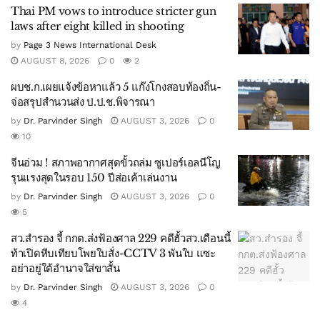
Thai PM vows to introduce stricter gun
laws after eight killed in shooting
by
Page 3 News International Desk
AUGUST 8, 2026
0
2
ผบช.ก.เผยแจ้งข้อหาแล้ว 5 แก๊งโกงสอบท้องถิ่น-
จ่อสรุปสำนวนส่ง ป.ป.ช.พิจารณา
by
Dr. Parvinder Singh
AUGUST 3, 2026
0
10
จีนอ่วม ! สภาพอากาศสุดขั้วถล่ม ซูเปอร์เอลนีโญ
รุนแรงสุดในรอบ 150 ปีส่อเค้าเล่นงาน
by
Dr. Parvinder Singh
AUGUST 3, 2026
0
5
สว.สำรอง จี้ กกต.ส่งฟ้องศาล 229 คดีฮั้วสว.เดือนนี้
ท้าเปิดหีบเทียบโพยใบสั่ง-CCTV 3 พันใบ แซะ
อย่าอยู่ใต้อำนาจใส่ขาสั้น
by
Dr. Parvinder Singh
AUGUST 3, 2026
0
4